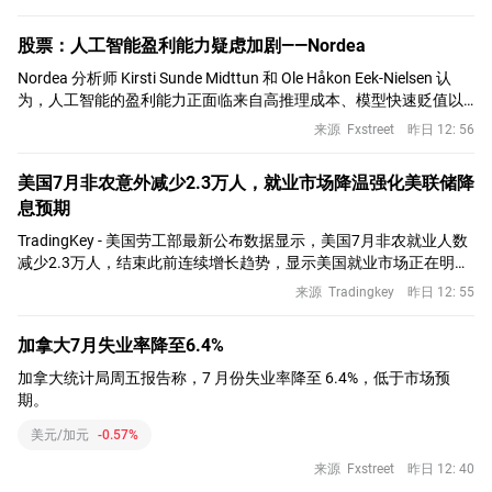
股票：人工智能盈利能力疑虑加剧——Nordea
Nordea 分析师 Kirsti Sunde Midttun 和 Ole Håkon Eek-Nielsen 认
为，人工智能的盈利能力正面临来自高推理成本、模型快速贬值以
及免费和开源替代方案日益激烈竞争的结构性压力。
来源
Fxstreet
昨日 12: 56
美国7月非农意外减少2.3万人，就业市场降温强化美联储降
息预期
TradingKey - 美国劳工部最新公布数据显示，美国7月非农就业人数
减少2.3万人，结束此前连续增长趋势，显示美国就业市场正在明显
降温。与此同时，7月失业率从6月的4.2%降至4.1%，但主要受到劳
来源
Tradingkey
昨日 12: 55
动参与变化影响，并未完全反映就业需求改善。从行业表现来看，7
月就业市场分化明显。医疗保健行业继续保持增长，而地方政府教
加拿大7月失业率降至6.4%
育和零售行业就业出现下降，拖累整体非农数据表现。此前6月非农
就业仅增加5.7万
加拿大统计局周五报告称，7 月份失业率降至 6.4%，低于市场预
期。
美元/加元
-0.57%
来源
Fxstreet
昨日 12: 40