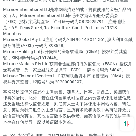
Mitrade International Ltd是本网站描述的或可提供使用的金融产品的
发行人。Mitrade International Ltd获毛里求斯金融服务委员会
（FSC）授权并受其监管，许可证号码为GB20025791，注册地址
是：6 St Denis Street, 1st Floor River Court, Port Louis 11328,
Mauritius
Mitrade Global Pty Ltd注册号码为ABN 90 149 011 361, 澳大利亚金融
服务牌照 (AFSL) 号码为 398528。
Mitrade Holding Ltd获开曼群岛金融管理局（CIMA）授权并受其监
管，SIB牌照号码为1612446。
Mitrade Markets Pty Ltd 获南非金融部门行为监管局（FSCA）授权并
受其监管，为一家金融服务提供商（FSP），牌照号码为 54842。
Mitrade Financial Services LLC 获阿联酋资本市场管理局（CMA）授
权并受其监管，牌照号码为 20200000397。
本网站所提供的信息不面向美国、加拿大、日本、新西兰、英国或菲
律宾的居民。此外，若在任何国家或司法辖区内分发或使用这些信息
违反当地法律或监管规定，则任何人士均不得使用本网站内容。请注
意，英语为我们服务的主要语言，且所有条款和协议中具有法律效力
的语言均为英语。其他语言版本仅供参考。如英语版本与其他语言版
本存在任何差异，应以英语版本为准。
SSL 安全通讯加密。© Mitrade版权所有， 保留一切权利。