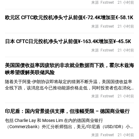
来源
Fxstreet
21 小时前
欧元区 CFTC欧元投机净头寸从前值€-72.4K增加至€-58.1K
来源
Fxstreet
21 小时前
日本 CFTC日元投机净头寸从前值¥-163.4K增加至¥-45.5K
来源
Fxstreet
21 小时前
美国国债收益率因疲软的非农就业数据而下跌，霍尔木兹海
峡希望缓解美联储风险
随着关于阿曼-伊朗协议即将敲定的猜测不断升温，美国国债收益率
全线下跌，该消息迄今已推动能源价格走低，同时投资者也在消化
美国一份“糟糕”的非农就业报告（NFP）
来源
Fxstreet
21 小时前
印尼盾：国内背景提供支撑，但涨幅受限 – 德国商业银行
包括 Charlie Lay 和 Moses Lim 在内的德国商业银行
（Commerzbank）外汇分析师指出，美元/印尼盾（USD/IDR）小
幅下滑，但仍低于关键的 18,000 水平，因全球油价走软和印尼第二
来源
Fxstreet
21 小时前
季度 GDP 强劲支撑了印尼盾。