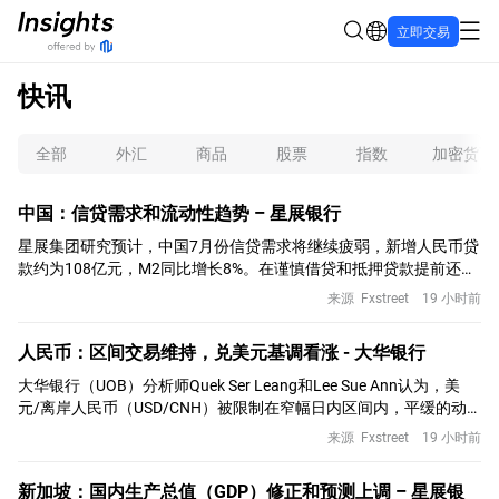
立即交易
快讯
全部
外汇
商品
股票
指数
加密货币
中国：信贷需求和流动性趋势 – 星展银行
星展集团研究预计，中国7月份信贷需求将继续疲弱，新增人民币贷
款约为108亿元，M2同比增长8%。在谨慎借贷和抵押贷款提前还款
的背景下，企业和家庭中长期贷款可能走软。
来源
Fxstreet
19 小时前
人民币：区间交易维持，兑美元基调看涨 - 大华银行
大华银行（UOB）分析师Quek Ser Leang和Lee Sue Ann认为，美
元/离岸人民币（USD/CNH）被限制在窄幅日内区间内，平缓的动
能表明其将在6.7450和6.7550之间盘整。
来源
Fxstreet
19 小时前
新加坡：国内生产总值（GDP）修正和预测上调 – 星展银