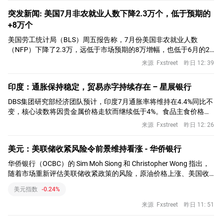
突发新闻: 美国7月非农就业人数下降2.3万个，低于预期的
+8万个
美国劳工统计局（BLS）周五报告称，7月份美国非农就业人数
（NFP）下降了2.3万，远低于市场预期的8万增幅，也低于6月的2
万增长（从5.7万修正），
来源
Fxstreet
昨日 12: 39
印度：通胀保持稳定，贸易赤字持续存在 – 星展银行
DBS集团研究部经济团队预计，印度7月通胀率将维持在4.4%同比不
变，核心读数将因贵金属价格走软而继续低于4%。食品主食价格走
势喜忧参半，而燃料价格调整可能推高公用事业和燃料分项。
来源
Fxstreet
昨日 12: 26
美元：美联储收紧风险令前景维持看涨 - 华侨银行
华侨银行（OCBC）的 Sim Moh Siong 和 Christopher Wong 指出，
随着市场重新评估美联储收紧政策的风险，原油价格上涨、美国收
益率上升以及美国劳动力数据表现坚挺，令美元重新获得支撑。
美元指数
-0.24%
来源
Fxstreet
昨日 11: 51