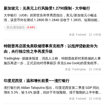
新加坡元：兑美元上行风险受1.2790限制 - 大华银行
大华银行（UOB）的郭世良和李秀恩指出，美元/新加坡元小幅走
强，该货币对在测试 1.2800 和 1.2840 后收于 1.2835。短期动能目
前偏向温和上行，不过预计 1.2850 处的强阻力将限制涨幅。
美元/新加坡元
-0.44%
来源
Fxstreet
22 小时前
特朗普再启罢免美联储理事库克程序：以抵押贷款欺诈为
由，央行独立性之争再度升级
Tradingkey - 据媒体报道，消息人士称，特朗普政府对美联储的人事
施压再进一步，正式启动对理事丽莎·库克(Lisa Cook)的罢免程序。
白宫以未经司法证实的抵押贷款欺诈指控为由，向库克发出申辩通
来源
Tradingkey
22 小时前
知，要求其三周内回应指控。这是去年首次罢免被法院驳回后，特
朗普的第二次尝试，势必再次点燃围绕央行独立性的法律拉锯战。
印度尼西亚：温和增长前景——渣打银行
据悉，该事件的导火索是联邦最高法院6月作出的5:4裁决。这份判
决一方面守住了美联
渣打银行的 Aldian Taloputra 指出，印度尼西亚第二季度 GDP 同比
增长 5.3%，较 5.6% 放缓，但好于市场预期。强于预期的上半年数
据促使该行将其 2026 年 GDP 预测上调至 5.3%。
来源
Fxstreet
23 小时前