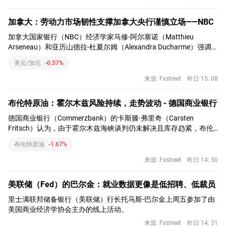
表明周期性疲软。
加拿大：劳动力市场韧性支撑加拿大央行谨慎立场——NBC
加拿大国家银行（NBC）经济学家马修-阿尔塞诺（Matthieu
Arseneau）和亚历山德拉-杜夏尔姆（Alexandra Ducharme）强调
了加拿大 7 月份强劲的劳动力数据，新增 75.1K 个就业岗位，失业
美元/加元
-0.57%
率下降，私营部门招聘更强劲。
来源
Fxstreet
昨日 15: 08
布伦特原油：霍尔木兹风险持续，走势波动 - 德国商业银行
德国商业银行（Commerzbank）的卡斯滕·弗里奇（Carsten
Fritsch）认为，由于霍尔木兹海峡谈判仍未解决且库存趋紧，布伦
特原油将继续出现波动。
布伦特原油
-1.67%
来源
Fxstreet
昨日 14: 50
美联储（Fed）的巴尔金：就业数据更像是低招聘、低裁员
里士满联邦储备银行（美联储）行长托马斯-巴尔金上周五参加了由
美国商业经济学协会主办的线上活动。
来源
Fxstreet
昨日 14: 31