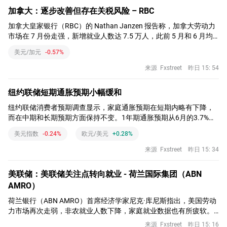
加拿大：逐步改善但存在关税风险 – RBC
加拿大皇家银行（RBC）的 Nathan Janzen 报告称，加拿大劳动力
市场在 7 月份走强，新增就业人数达 7.5 万人，此前 5 月和 6 月均
录得强劲增长，失业率降至 6.4%。
美元/加元
-0.57%
来源
Fxstreet
昨日 15: 54
纽约联储短期通胀预期小幅缓和
纽约联储消费者预期调查显示，家庭通胀预期在短期内略有下降，
而在中期和长期预期方面保持不变。1年期通胀预期从6月的3.7%降
至7月的3.6%
美元指数
-0.24%
欧元/美元
+0.28%
来源
Fxstreet
昨日 15: 34
美联储：美联储关注点转向就业 - 荷兰国际集团（ABN
AMRO）
荷兰银行（ABN AMRO）首席经济学家尼克·库尼斯指出，美国劳动
力市场再次走弱，非农就业人数下降，家庭就业数据也有所疲软。
他表示，失业率下降是因为劳动力参与率降至数十年来的低点，这
来源
Fxstreet
昨日 15: 16