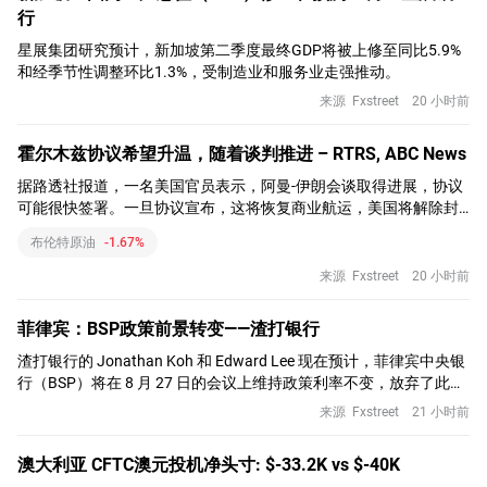
行
星展集团研究预计，新加坡第二季度最终GDP将被上修至同比5.9%
和经季节性调整环比1.3%，受制造业和服务业走强推动。
来源
Fxstreet
20 小时前
霍尔木兹协议希望升温，随着谈判推进 – RTRS, ABC News
据路透社报道，一名美国官员表示，阿曼-伊朗会谈取得进展，协议
可能很快签署。一旦协议宣布，这将恢复商业航运，美国将解除封
锁。
布伦特原油
-1.67%
来源
Fxstreet
20 小时前
菲律宾：BSP政策前景转变——渣打银行
渣打银行的 Jonathan Koh 和 Edward Lee 现在预计，菲律宾中央银
行（BSP）将在 8 月 27 日的会议上维持政策利率不变，放弃了此前
预计的加息。
来源
Fxstreet
21 小时前
澳大利亚 CFTC澳元投机净头寸: $-33.2K vs $-40K