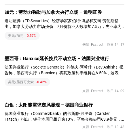
加元：劳动力强劲与加拿大央行立场 – 道明证券
道明证券（TD Securities）经济学家罗伯特·博思和艾玛·劳伦斯指
出，加拿大劳动力市场强劲，7月份就业人数增加7.5万，失业率为
6.4%。
美元/加元
-0.57%
来源
Fxstreet
昨日 14: 17
墨西哥：Banxico延长按兵不动立场 – 法国兴业银行
法国兴业银行（Societe Generale）的德夫-阿希什（Dev Ashish）报
告称，墨西哥央行（Banxico）将其政策利率维持在6.50%，这表明
在通胀徘徊于目标附近且实际利率接近中性水平之际，暂停周期将
美元/墨西哥比索
-0.42%
延长。
来源
Fxstreet
昨日 14: 09
白银：太阳能需求逆风显现 – 德国商业银行
德国商业银行（Commerzbank）的卡斯滕-弗里奇（Carsten
Fritsch）指出，银价本周已飙升逾10%，至每金衡盎司63.9美元，
创下自6月下旬以来的最高水平，并将金银比拉回70下方。
来源
Fxstreet
昨日 13: 48