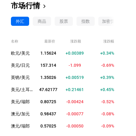
市场行情
外汇
商品
股票
指数
加密货币
ET
名称
最新价
涨跌额
涨跌幅
欧元/美元
1.15629
+0.00394
+0.34%
美元/日元
157.314
-1.099
-0.69%
英镑/美元
1.35037
+0.00530
+0.39%
美元/土耳其里拉
47.62183
+0.21467
+0.45%
美元/瑞郎
0.80729
-0.00420
-0.52%
澳元/加元
0.98429
-0.00085
-0.09%
澳元/瑞郎
0.57042
-0.00033
-0.06%