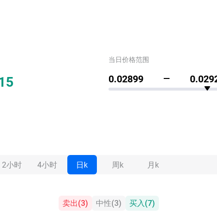
当日价格范围
15
0.02899
0.029
2小时
4小时
日k
周k
月k
卖出
(
3
)
中性
(
3
)
买入
(
7
)