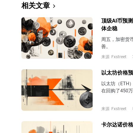
相关文章
顶级AI币预测：C
体企稳
周五，加密货
善。
来源
Fxstreet
以太坊价格预测
以太坊（ETH）财库
在回购了450
来源
Fxstreet
卡尔达诺价