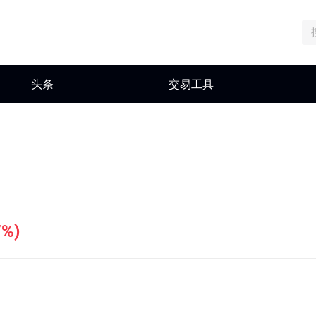
头条
交易工具
2%
)