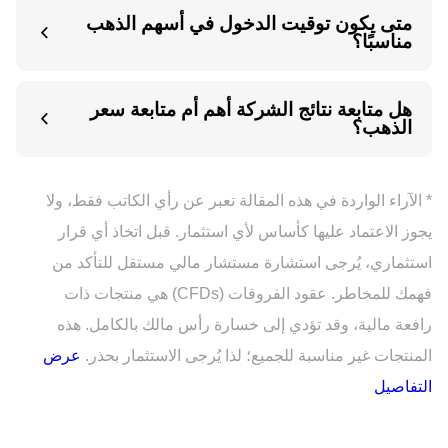
متى يكون توقيت الدخول في أسهم الذهب
مناسبًا؟
هل متابعة نتائج الشركة أهم أم متابعة سعر
الذهب؟
* الآراء الواردة في هذه المقالة تعبر عن رأي الكاتب فقط، ولا
يجوز الاعتماد عليها كأساس لأي استثمار. قبل اتخاذ أي قرار
استثماري، يُرجى استشارة مستشار مالي مستقل للتأكد من
فهمك للمخاطر. عقود الفروقات (CFDs) هي منتجات ذات
رافعة مالية، وقد تؤدي إلى خسارة رأس مالك بالكامل. هذه
المنتجات غير مناسبة للجميع؛ لذا يُرجى الاستثمار بحذر.
عرض
التفاصيل