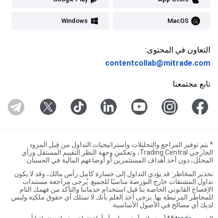
Windows
MacOS
التعاون في المحتوى:
contentcollab@mitrade.com
تابع مجتمعنا
*
يتم توفير المراجع والتحليلات واستراتيجيات التداول من قِبل المزود
الخارجي Trading Central، وتعكس وجهة النظر التقييم المستقل ورأي
المحلل، دون أخذ أهداف المستثمرين أو أوضاعهم المالية في الحسبان.
تحذير المخاطر: قد يؤدي التداول إلى خسارة كامل رأس مالك، وقد لا يكون
تداول المشتقات خارج البورصة مناسبًا للجميع. يُرجى مراجعة مستندات
الإفصاح القانوني الخاصة بنا قبل استخدام خدماتنا والتأكد من فهمك التام
للمخاطر المرتبطة بها. يرجى أخذ العلم بأنك لا تمتلك أي حقوق ملكية وليس
لديك أي مصالح في الأصول الأساسية.