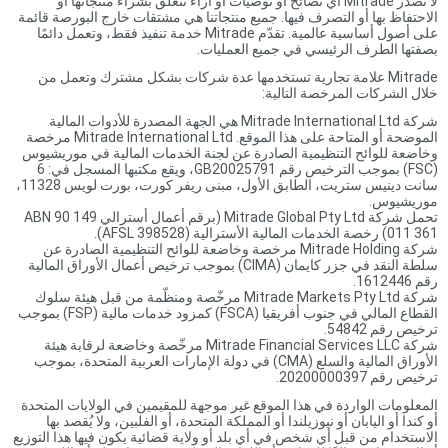
لا تصدر Mitrade أي نصائح أو توصيات أو آراء تتعلق بشراء منتجاتها أو
الاحتفاظ بها أو التصرف فيها. جميع منتجاتنا هي مشتقات خارج البورصة قائمة
على أصول أساسية عالمية. تقدّم Mitrade خدمة تنفيذ فقط، وتعمل دائمًا
بصفتها الطرف الرئيسي في جميع العمليات.
Mitrade علامة تجارية تستخدمها عدة شركات بشكل مشترك وتعمل من
خلال الشركات المرخصة التالية:
شركة Mitrade International Ltd هي الجهة المصدرة للأدوات المالية
الموضحة أو المتاحة على هذا الموقع. Mitrade International Ltd مرخصة
وخاضعة للوائح التنظيمية الصادرة عن لجنة الخدمات المالية في موريشيوس
(FSC) بموجب الترخيص رقم GB20025791، ويقع مكتبها المسجل في: 6
سانت دينيس ستريت، الطابق الأول، مبنى ريفر كورت، بورت لويس 11328،
موريشيوس.
تحمل شركة Mitrade Global Pty Ltd (برقم أعمال أسترالي ABN 90 149
011 361) رخصة الخدمات المالية الأسترالية (AFSL 398528).
شركة Mitrade Holding مرخصة وخاضعة للوائح التنظيمية الصادرة عن
سلطة النقد في جزر كايمان (CIMA) بموجب ترخيص أعمال الأوراق المالية
رقم 1612446.
شركة Mitrade Markets Pty Ltd مرخّصة ومنظّمة من قبل هيئة سلوك
القطاع المالي في جنوب أفريقيا (FSCA) كمزود خدمات مالية (FSP) بموجب
ترخيص رقم 54842.
شركة Mitrade Financial Services LLC مرخّصة وخاضعة لرقابة هيئة
الأوراق المالية والسلع (CMA) في دولة الإمارات العربية المتحدة، بموجب
ترخيص رقم 20200000397.
المعلومات الواردة في هذا الموقع غير موجهة للمقيمين في الولايات المتحدة
أو كندا أو اليابان أو نيوزيلندا أو المملكة المتحدة، أو الفلبين، ولا يُقصد بها
الاستخدام من قبل أي شخص في أي بلد أو ولاية قضائية يكون فيها هذا التوزيع