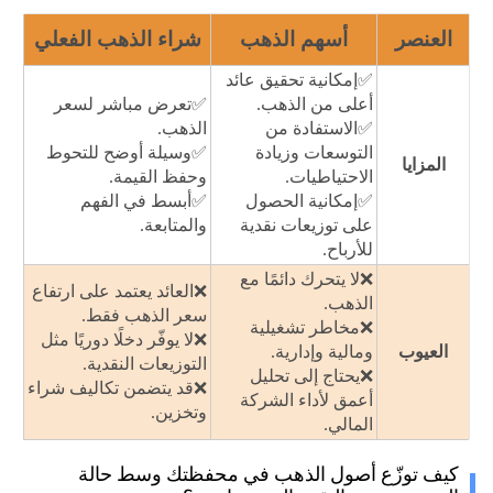
العنصر
أسهم الذهب
شراء الذهب الفعلي
✅إمكانية تحقيق عائد
أعلى من الذهب.
✅تعرض مباشر لسعر
✅الاستفادة من
الذهب.
التوسعات وزيادة
✅وسيلة أوضح للتحوط
المزايا
الاحتياطيات.
وحفظ القيمة.
✅إمكانية الحصول
✅أبسط في الفهم
على توزيعات نقدية
والمتابعة.
للأرباح.
❌لا يتحرك دائمًا مع
❌العائد يعتمد على ارتفاع
الذهب.
سعر الذهب فقط.
❌مخاطر تشغيلية
❌لا يوفّر دخلًا دوريًا مثل
العيوب
ومالية وإدارية.
التوزيعات النقدية.
❌يحتاج إلى تحليل
❌قد يتضمن تكاليف شراء
أعمق لأداء الشركة
وتخزين.
المالي.
كيف توزّع أصول الذهب في محفظتك وسط حالة