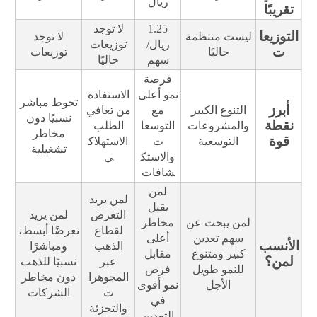
ريال
تقريبًا
1.25
لا توجد
التوزيعا
ليست منتظمة
لا توجد
ريال/
توزيعات
ت
حاليًا
توزيعات
سهم
حاليًا
فرصة
نمو أعلى
الاستفادة
تحوط مباشر
أبرز
التنوع الكبير
مع
من تعافي
نسبيًا دون
نقطة
والمشروعات
التوسعا
الطلب
مخاطر
قوة
التوسعية
ت
الاستهلاك
تشغيلية
والاستك
ي
شافات
لمن
لمن يريد
يقبل
التعرض
لمن يريد
لمن يبحث عن
مخاطر
لقطاع
تعرضًا أبسط،
سهم تعدين
أعلى
الأنسب
الذهب
ومباشرًا
كبير ومتنوع
مقابل
لمن؟
عبر
نسبيًا للذهب
للنمو طويل
فرص
المجوهرا
دون مخاطر
الأجل
نمو أقوى
ت
الشركات
في
والتجزئة
التعدين