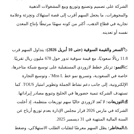
الشركة على تصميم وتصنيع وتوزيع وبيع المشغولات الذهبية
والمجوهرات، ما يجعل السهم أقرب إلى قصة استهلاك وتجِزئة وعلامة
تجارية في قطاع الذهب، أكثر من كونه سهمًا مرتبطًا بإنتاج المعدن
نفسه أو تعدينه.
🏷️
السعر والقيمة السوقية
(حتى 10 أبريل 2026)
:
يتداول السهم قرب
11.8 ريالًا سعوديًا، مع قيمة سوقية تدور حول 678 مليون ريال تقريبًا.
📈
النمو:
ترتكز خطط لازوردي المستقبلية على توسيع شبكة متاجرها،
خاصة في السعودية، وتسريع نمو خط Miss L’، وتوسيع التجارة
الإلكترونية، إلى جانب دعم نشاط الجملة وتطوير امتياز TOUS. كما
تستهدف الشركة تنمية حضورها في الخليج وتنويع مصادر إيراداتها.
💰
التوزيعات:
لا تُعد لازوردي حاليًا سهم توزيعات منتظمة، إذ أعلنت
الشركة في مارس 2026 قرار مجلس الإدارة بعدم توزيع أرباح عن
السنة المالية المنتهية في 31 ديسمبر 2025.
⚠️
المخاطر:
يظل السهم معرضًا لتقلبات الطلب الاستهلاكي، وضغط