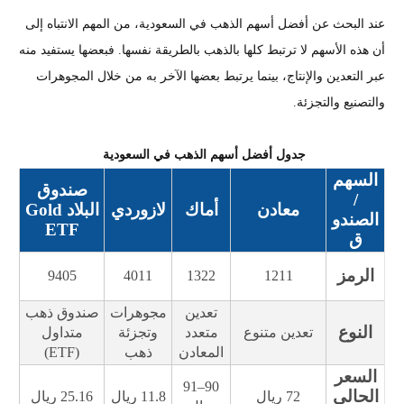
عند البحث عن أفضل أسهم الذهب في السعودية، من المهم الانتباه إلى
أن هذه الأسهم لا ترتبط كلها بالذهب بالطريقة نفسها. فبعضها يستفيد منه
عبر التعدين والإنتاج، بينما يرتبط بعضها الآخر به من خلال المجوهرات
والتصنيع والتجزئة.
جدول أفضل أسهم الذهب في السعودية
السهم
صندوق
/
معادن
أماك
لازوردي
البلاد Gold
الصندو
ETF
ق
الرمز
9405
4011
1322
1211
تعدين
مجوهرات
صندوق ذهب
النوع
تعدين متنوع
متعدد
وتجزئة
متداول
المعادن
ذهب
(ETF)
السعر
90–91
الحالي
72 ريال
11.8 ريال
25.16 ريال