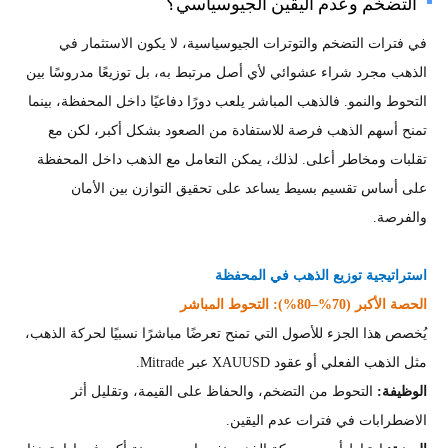
التضخم وعدم اليقين الجيوسياسي؟
في فترات التضخم والتوترات الجيوسياسية، لا يكون الاستثمار في
الذهب مجرد شراء عشوائي لأي أصل مرتبط به، بل توزيعًا مدروسًا بين
التحوط والنمو. فالذهب المباشر يلعب دورًا دفاعيًا داخل المحفظة، بينما
تمنح أسهم الذهب فرصة للاستفادة من الصعود بشكل أكبر، لكن مع
تقلبات ومخاطر أعلى. لذلك، يمكن التعامل مع الذهب داخل المحفظة
على أساس تقسيم بسيط يساعد على تحقيق التوازن بين الأمان
والفرصة.
استراتيجية توزيع الذهب في المحفظة
الحصة الأكبر (70%–80%): التحوط المباشر
يُخصص هذا الجزء للأصول التي تمنح تعرضًا مباشرًا نسبيًا لحركة الذهب،
مثل الذهب الفعلي أو عقود XAUUSD عبر Mitrade.
الوظيفة:
التحوط من التضخم، والحفاظ على القيمة، وتقليل أثر
الاضطرابات في فترات عدم اليقين.