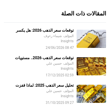
المقالات ذات الصلة
توقعات سعر الذهب 2026: هل يكسر
المؤلف
شيماء رءوف
مستويات تاريخية جديدة؟ هل الوقت مناسب
Insights
لشراء الذهب الآن؟
08:47 24/06/2026
توقعات سعر الذهب 2026.. مستويات
المؤلف
حسين علي
قياسية تلوح في الأفق
Insights
02:59 17/12/2025
تحليل سعر الذهب 2025: لماذا قفزت
المؤلف
حسين علي
الأسعار إلى مستويات قياسية؟ وهل يستمر
Insights
الصعود؟
09:27 31/10/2025