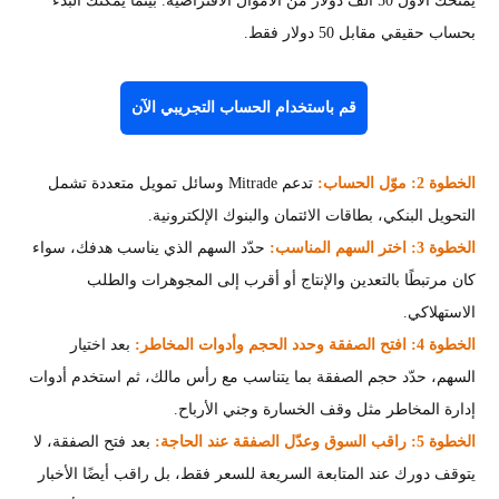
يمنحك الأول 50 ألف دولار من الأموال الافتراضية. بينما يمكنك البدء
بحساب حقيقي مقابل 50 دولار فقط.
قم باستخدام الحساب التجريبي الآن
الخطوة 2: موّل الحساب:
تدعم Mitrade وسائل تمويل متعددة تشمل
التحويل البنكي، بطاقات الائتمان والبنوك الإلكترونية.
الخطوة 3: اختر السهم المناسب:
حدّد السهم الذي يناسب هدفك، سواء
كان مرتبطًا بالتعدين والإنتاج أو أقرب إلى المجوهرات والطلب
الاستهلاكي.
الخطوة 4: افتح الصفقة وحدد الحجم وأدوات المخاطر:
بعد اختيار
السهم، حدّد حجم الصفقة بما يتناسب مع رأس مالك، ثم استخدم أدوات
إدارة المخاطر مثل وقف الخسارة وجني الأرباح.
الخطوة 5: راقب السوق وعدّل الصفقة عند الحاجة:
بعد فتح الصفقة، لا
يتوقف دورك عند المتابعة السريعة للسعر فقط، بل راقب أيضًا الأخبار