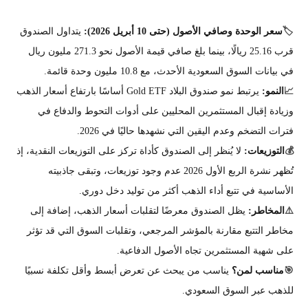
🏷️
سعر الوحدة وصافي الأصول
(حتى 10 أبريل 2026)
:
يتداول الصندوق
قرب 25.16 ريالًا، بينما بلغ صافي قيمة الأصول نحو 271.3 مليون ريال
في بيانات السوق السعودية الأحدث، مع 10.8 مليون وحدة قائمة.
📈
النمو:
يرتبط نمو صندوق البلاد Gold ETF أساسًا بارتفاع أسعار الذهب
وزيادة إقبال المستثمرين المحليين على أدوات التحوط والدفاع في
فترات التضخم وعدم اليقين التي نشهدها حاليًا في 2026.
💰
التوزيعات:
لا يُنظر إلى الصندوق كأداة تركز على التوزيعات النقدية، إذ
تُظهر نشرة الربع الأول 2026 عدم وجود توزيعات، وتبقى جاذبيته
الأساسية في تتبع أداء الذهب أكثر من توليد دخل دوري.
⚠️
المخاطر:
يظل الصندوق معرضًا لتقلبات أسعار الذهب، إضافة إلى
مخاطر التتبع مقارنة بالمؤشر المرجعي، وتقلبات السوق التي قد تؤثر
على شهية المستثمرين تجاه الأصول الدفاعية.
🎯
مناسب لمن؟
يناسب من يبحث عن تعرض أبسط وأقل تكلفة نسبيًا
للذهب عبر السوق السعودي.