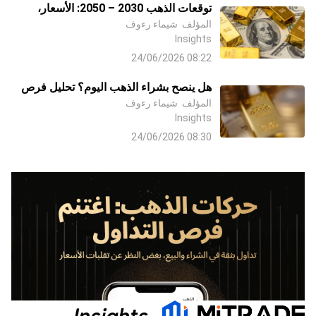
توقعات الذهب 2030 – 2050: الأسعار،
المؤلف
شيماء رءوف
السيناريوهات، الاستراتيجيات، وفرص
Insights
الاستثمار المستقبلية
08:22 24/06/2026
هل ينصح بشراء الذهب اليوم؟ تحليل فرص
المؤلف
شيماء رءوف
شراء الذهب بعد التصحيح التاريخي 2026
Insights
08:30 24/06/2026