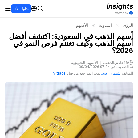
تداول الآن
الرؤى
المدونة
الأسهم
أسهم الذهب في السعودية: اكتشف أفضل
أسهم الذهب وكيف تغتنم فرص النمو في
2026؟
الذهب
الأسهم الخليجية
15
دقائق
تم التحديث في 07:34 30/04/2026
المؤلف
شيماء رءوف
تمت المراجعة من قِبل
Mitrade