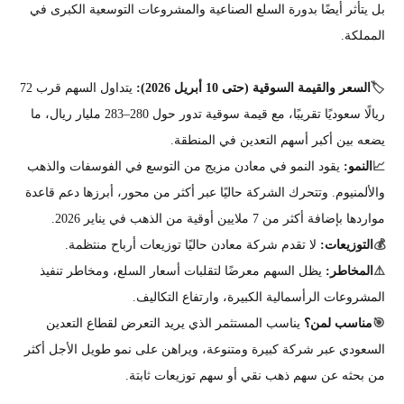
بل يتأثر أيضًا بدورة السلع الصناعية والمشروعات التوسعية الكبرى في
المملكة.
🏷️
السعر والقيمة السوقية (حتى 10 أبريل 2026):
يتداول السهم قرب 72
ريالًا سعوديًا تقريبًا، مع قيمة سوقية تدور حول 280–283 مليار ريال، ما
يضعه بين أكبر أسهم التعدين في المنطقة.
📈
النمو:
يقود النمو في معادن مزيج من التوسع في الفوسفات والذهب
والألمنيوم. وتتحرك الشركة حاليًا عبر أكثر من محور، أبرزها دعم قاعدة
مواردها بإضافة أكثر من 7 ملايين أوقية من الذهب في يناير 2026.
💰
التوزيعات:
لا تقدم شركة معادن حاليًا توزيعات أرباح منتظمة.
⚠️
المخاطر:
يظل السهم معرضًا لتقلبات أسعار السلع، ومخاطر تنفيذ
المشروعات الرأسمالية الكبيرة، وارتفاع التكاليف.
🎯
مناسب لمن؟
يناسب المستثمر الذي يريد التعرض لقطاع التعدين
السعودي عبر شركة كبيرة ومتنوعة، ويراهن على نمو طويل الأجل أكثر
من بحثه عن سهم ذهب نقي أو سهم توزيعات ثابتة.