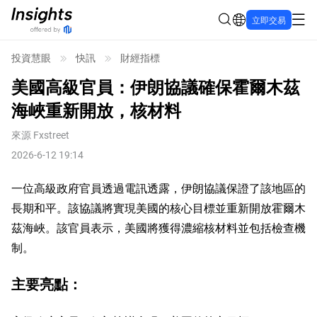
立即交易
投資慧眼
快訊
財經指標
美國高級官員：伊朗協議確保霍爾木茲
海峽重新開放，核材料
來源
Fxstreet
2026-6-12 19:14
一位高級政府官員透過電訊透露，伊朗協議保證了該地區的
長期和平。該協議將實現美國的核心目標並重新開放霍爾木
茲海峽。該官員表示，美國將獲得濃縮核材料並包括檢查機
制。
主要亮點：