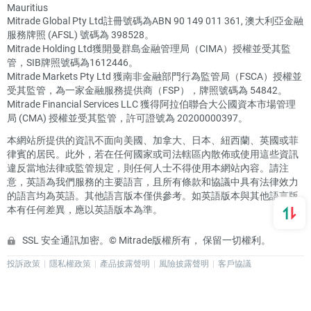
Mauritius
Mitrade Global Pty Ltd註冊號碼為ABN 90 149 011 361, 澳大利亞金融
服務牌照 (AFSL) 號碼為 398528。
Mitrade Holding Ltd獲開曼群島金融管理局（CIMA）授權並受其監
管，SIB牌照號碼為1612446。
Mitrade Markets Pty Ltd 獲南非金融部門行為監管局（FSCA）授權並
受其監管，為一家金融服務提供商（FSP），牌照號碼為 54842。
Mitrade Financial Services LLC 獲得阿拉伯聯合大公國資本市場管理
局 (CMA) 授權並受其監管，許可證號為 20200000397。
本網站所提供的資訊不面向美國、加拿大、日本、紐西蘭、英國或菲
律賓的居民。此外，若在任何國家或司法轄區內散佈或使用這些資訊
違反當地法律或監管規定，則任何人士不得使用本網站內容。請注
意，英語為我們服務的主要語言，且所有條款和協議中具有法律效力
的語言均為英語。其他語言版本僅供參考。如英語版本與其他語言版
本有任何差異，應以英語版本為準。
SSL 安全通訊加密。© Mitrade版權所有， 保留一切權利。
投訴政策
隱私權政策
產品披露聲明
風險披露聲明
客戶協議