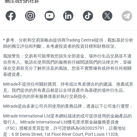
關注我們的社群
*
參考、分析和交易策略由提供商Trading Central提供，觀點基於分析
師的獨立評估和判斷，未考慮投資者的投資目標和財務狀況。
風險警告：交易有可能導致您損失全部資金。場外衍生品交易並不適
合所有人。敬請在使用我們的服務前仔細閱讀我們的法律文件，並確
保在交易前充分了解所涉及的風險。您並不實際擁有或持有任何相關
基礎資產。
Mitrade不提供任何關於購買、持有或出售差價合約的建議、推薦或意
見。我們提供的所有產品都是以全球資產作為基礎的場外衍生品。
Mitrade提供的所有服務僅基於執行交易指令。
Mitrade是由多家公司共同使用的業務品牌，透過以下公司進行運營：
Mitrade International Ltd是本網站描述的或可提供使用的金融產品的
發行人。Mitrade International Ltd獲毛里求斯金融服務委員會
（FSC）授權並受其監管，許可證號碼為GB20025791，註冊地址
是：6 St Denis Street, 1st Floor River Court, Port Louis 11328,