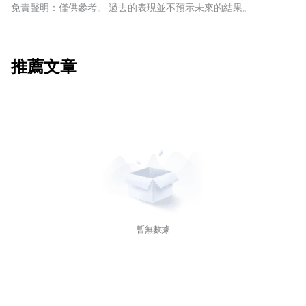
安全的，因為世界上最大的經濟體不太可能違約。日元受
免責聲明：僅供參考。 過去的表現並不預示未來的結果。
到對日本政府債券需求增加的影響，因為日本國內投資者
持有的國債比例很高，即使在危機時期，他們也不太可能
拋售這些國債。瑞士法郎，因為嚴格的瑞士銀行法為投資
者提供了加強的資本保護。
推薦文章
暫無數據