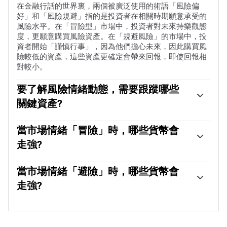
在金融行話的世界裏，兩個被廣泛使用的術語「風險偏
好」和「風險規避」指的是投資者在相關時期願意承受的
風險水平。在「冒險型」市場中，投資者對未來持樂觀態
度，更願意購買風險資產。在「規避風險」的市場中，投
資者開始「謹慎行事」，因為他們擔心未來，因此購買風
險較低的資產，這些資產更確定會帶來回報，即使回報相
對較小。
要了解風險情緒動態，需要跟蹤哪些
關鍵資產?
通常，在「風險偏好」時期，股市會上漲，大多數大宗商
品(黃金除外)也會升值，因為它們受益於積極的增長前
當市場情緒「冒險」時，哪些貨幣會
景。大宗商品出口大國的貨幣因需求增加而走強，加密貨
走強?
幣上漲。在「規避風險」的市場中，債券——尤其是主要
的政府債券——上漲，黃金表現搶眼，日元、瑞士法郎和
澳元(AUD)、加元(CAD)、新西蘭元(NZD)以及盧布(RUB)和
美元等避險貨幣都受益。
南非蘭特(ZAR)等次要外匯，都傾向於在「風險偏好」的
當市場情緒「避險」時，哪些貨幣會
市場中上漲。這是因為這些貨幣的經濟增長嚴重依賴大宗
走強?
商品出口，而大宗商品在風險偏好時期往往會上漲。這是
因為投資者預計，由於經濟活動的增加，未來對原材料的
在「避險」期間傾向於升值的主要貨幣是美元(USD)、日
需求將會增加。
元(JPY)和瑞士法郎(CHF)。美元，因為它是世界儲備貨
幣，因為在危機時期投資者購買美國政府債券，這被視為