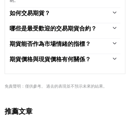
如何交易期貨？
期貨可以透過多種方式交易。最常見的方式是透過受監管
的交易所，或透過差價合約（CFD）。在交易所交易的方
哪些是最受歡迎的交易期貨合約？
式中，流動性高、定價更透明，經紀商僅作為你與市場之
E-迷你標普500指數、原油（布倫特、WTI）、天然氣、黃
間的中介。不過，這種方式通常需要較多的資金。最大的
金、白銀、銅以及穀物等軟商品，都是交易最活躍的合
期貨能否作為市場情緒的指標？
期貨交易所是芝加哥商品交易所（CME）和紐約商品交易
約。這些合約流動性強，受到全球交易者的密切關注。期
所（NYMEX）。至於差價合約，所需資金較少，因此交易
可以。期貨指標，尤其是股指期貨（如標普500或那斯達
貨市場的成交量持續超過現貨市場，且往往大幅領先。這
更加靈活，但代價是透明度較低。
克期貨），被廣泛視為市場情緒的關鍵指標，因為它們反
期貨價格與現貨價格有何關係？
種主導地位得益於槓桿、避險以及交易所較高的流動性。
映了投資者對下一個交易時段開盤價的預期。當股指期貨
隨著期貨合約臨近到期日，期貨價格會向現貨價格收斂，
下跌時，表明市場避險情緒升溫，意味著看跌的市場情
到期時兩者幾乎相同。然而，在合約到期前，價格可能出
緒。相反，股指期貨上漲則表明市場處於風險偏好狀態。
現顯著偏離。當期貨價格高於現貨價格時，市場處於升水
狀態（contango）；相反的情況稱為貼水
免責聲明：僅供參考。 過去的表現並不預示未來的結果。
（backwardation），即當前現貨價格高於期貨價格。對於
商品而言，市場的常態是升水，因為持有商品需要承擔存
儲或保險等成本。當市場從升水轉為貼水，或從貼水轉為
升水時，意味著趨勢發生變化：從升水轉為貼水通常被视
推薦文章
为看漲信號，而從貼水轉為升水通常被視為看跌信號。