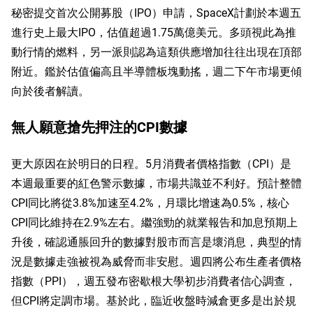
秘密提交首次公開募股（IPO）申請，SpaceX計劃於本週五
進行史上最大IPO，估值超過1.75萬億美元。多頭視此為推
動行情的燃料，另一派則認為這類供應增加往往出現在頂部
附近。鑑於估值偏高且半導體板塊動搖，週二下午市場更傾
向於後者解讀。
無人願意搶先押注的CPI數據
更大原因在於明日的日程。5月消費者價格指數（CPI）是
本週最重要的紅色警示數據，市場共識並不利好。預計整體
CPI同比將從3.8%加速至4.2%，月環比增速為0.5%，核心
CPI同比維持在2.9%左右。繼強勁的就業報告和加息預期上
升後，確認通脹回升的數據對股市而言是壞消息，典型的情
況是數據走強被視為威脅而非安慰。週四將公布生產者價格
指數（PPI），週五發布密歇根大學初步消費者信心調查，
但CPI將定調市場。基於此，臨近收盤時減倉更多是出於規