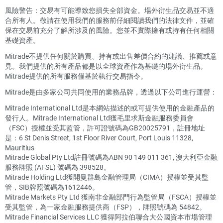
風險警告：交易有可能導致您損失全部資金。場外衍生品交易並不適
合所有人。敬請在使用我們的服務前仔細閱讀我們的法律文件，並確
保在交易前充分了解所涉及的風險。您並不實際擁有或持有任何相關
基礎資產。
Mitrade不提供任何關於購買、持有或出售差價合約的建議、推薦或意
見。我們提供的所有產品都是以全球資產作為基礎的場外衍生品。
Mitrade提供的所有服務僅基於執行交易指令。
Mitrade是由多家公司共同使用的業務品牌，透過以下公司進行運營：
Mitrade International Ltd是本網站描述的或可提供使用的金融產品的
發行人。Mitrade International Ltd獲毛里求斯金融服務委員會
（FSC）授權並受其監管，許可證號碼為GB20025791，註冊地址
是：6 St Denis Street, 1st Floor River Court, Port Louis 11328,
Mauritius
Mitrade Global Pty Ltd註冊號碼為ABN 90 149 011 361, 澳大利亞金融
服務牌照 (AFSL) 號碼為 398528。
Mitrade Holding Ltd獲開曼群島金融管理局（CIMA）授權並受其監
管，SIB牌照號碼為1612446。
Mitrade Markets Pty Ltd 獲南非金融部門行為監管局（FSCA）授權並
受其監管，為一家金融服務提供商（FSP），牌照號碼為 54842。
Mitrade Financial Services LLC 獲得阿拉伯聯合大公國資本市場管理