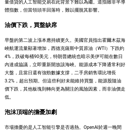
量借貸的人工智能交易在此背景下難以為繼。道指雖非半導
體指數，但當領頭羊回落時，難以擺脫其影響。
油價下跌，買盤缺席
早盤的第二波上漲本應持續更久。美國官員指出霍爾木茲海
峽航運流量顯著增加，西德克薩斯中質原油（WTI）下跌約
4%，跌破每桶90美元，特朗普總統也暗示美伊可能在數日
內達成協議，立即重新開放該海峽。能源成本下降通常利好
大盤，且當日還有強勁數據支撐，二手房銷售環比增長
3.2%，超出預期。但這些利好未能維持買盤，能源股隨油
價下跌，其他板塊則轉向更為關注的風險因素，而非油價走
低。
泡沫頂端的擔憂加劇
市場擔憂的是人工智能引擎是否過熱。OpenAI於週一晚間