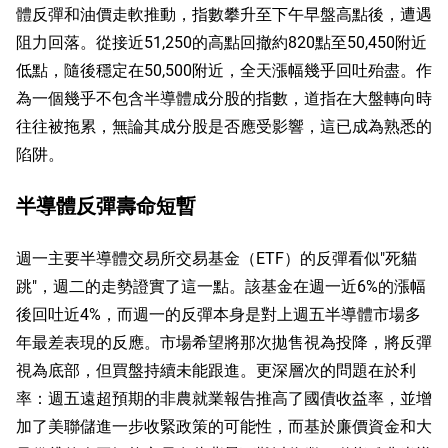
體反彈和油價走軟推動，指數攀升至下午早盤高點後，遭遇
阻力回落。從接近51,250的高點回撤約820點至50,450附近
低點，隨後穩定在50,500附近，全天漲幅幾乎回吐殆盡。作
為一個幾乎不包含半導體成分股的指數，道指在大盤轉向時
往往被拖累，無論其成分股是否應受影響，這已成為熟悉的
陷阱。
半導體反彈壽命短暫
週一主要半導體交易所交易基金（ETF）的反彈看似"死貓
跳"，週二的走勢證實了這一點。該基金在週一近6%的漲幅
後回吐近4%，而週一的反彈本身是對上週五半導體市場多
年最差表現的反應。市場希望將那次拋售視為投降，將反彈
視為底部，但買盤持續未能跟進。更深層次的問題在於利
率：週五遠超預期的非農就業報告推高了國債收益率，並增
加了美聯儲進一步收緊政策的可能性，而基於廉價資金和大