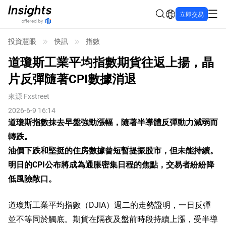
立即交易
投資慧眼
快訊
指數
道瓊斯工業平均指數期貨往返上揚，晶
片反彈隨著CPI數據消退
來源
Fxstreet
2026-6-9 16:14
道瓊斯指數抹去早盤強勁漲幅，隨著半導體反彈動力減弱而
轉跌。
油價下跌和堅挺的住房數據曾短暫提振股市，但未能持續。
明日的CPI公布將成為通脹密集日程的焦點，交易者紛紛降
低風險敞口。
道瓊斯工業平均指數（DJIA）週二的走勢證明，一日反彈
並不等同於觸底。期貨在隔夜及盤前時段持續上漲，受半導