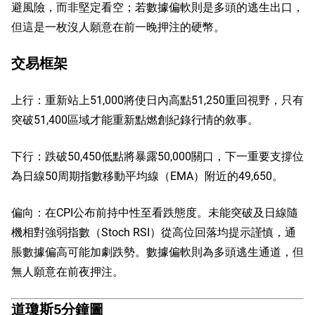
避風險，而非堅定看空；若數據偏軟則是多頭的逃生出口，
但這是一枚沒人願意在前一晚押注的硬幣。
交易框架
上行：重新站上51,000將使日內高點51,250重回視野，只有
突破51,400區域才能重新點燃創紀錄行情的敘事。
下行：跌破50,450低點將暴露50,000關口，下一重要支撐位
為日線50周期指數移動平均線（EMA）附近的49,650。
偏向：在CPI公布前持中性至看跌態度。未能突破及日線隨
機相對強弱指數（Stoch RSI）從高位回落均提示謹慎，通
脹數據偏高可能加劇跌勢。數據偏軟則為多頭逃生通道，但
無人願意在前夜押注。
道瓊斯5分鐘圖