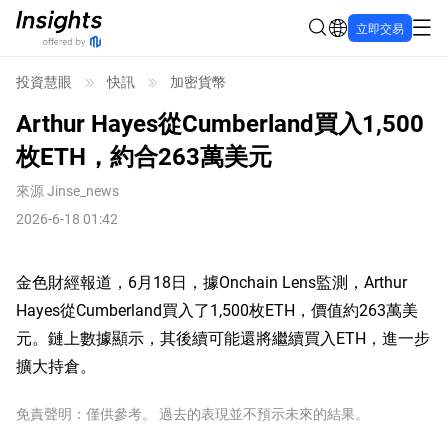
立即交易
投資慧眼
快訊
加密貨幣
Arthur Hayes從Cumberland買入1,500
枚ETH，約合263萬美元
來源
Jinse_news
2026-6-18 01:42
金色財經報道，6月18日，據Onchain Lens監測，Arthur
Hayes從Cumberland買入了1,500枚ETH，價值約263萬美
元。鏈上數據顯示，其後續可能還將繼續買入ETH，進一步
擴大持倉。
免責聲明：僅供參考。 過去的表現並不預示未來的結果。