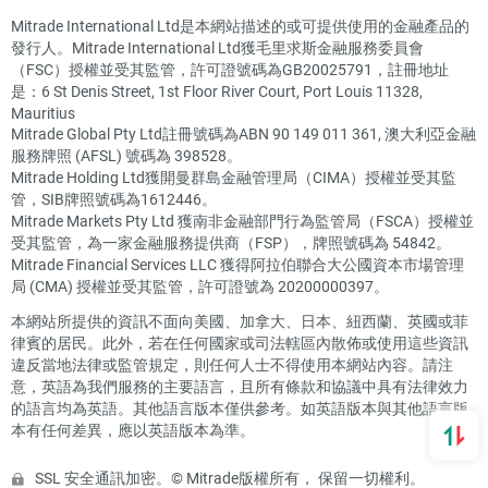
Mitrade International Ltd是本網站描述的或可提供使用的金融產品的
發行人。Mitrade International Ltd獲毛里求斯金融服務委員會
（FSC）授權並受其監管，許可證號碼為GB20025791，註冊地址
是：6 St Denis Street, 1st Floor River Court, Port Louis 11328,
Mauritius
Mitrade Global Pty Ltd註冊號碼為ABN 90 149 011 361, 澳大利亞金融
服務牌照 (AFSL) 號碼為 398528。
Mitrade Holding Ltd獲開曼群島金融管理局（CIMA）授權並受其監
管，SIB牌照號碼為1612446。
Mitrade Markets Pty Ltd 獲南非金融部門行為監管局（FSCA）授權並
受其監管，為一家金融服務提供商（FSP），牌照號碼為 54842。
Mitrade Financial Services LLC 獲得阿拉伯聯合大公國資本市場管理
局 (CMA) 授權並受其監管，許可證號為 20200000397。
本網站所提供的資訊不面向美國、加拿大、日本、紐西蘭、英國或菲
律賓的居民。此外，若在任何國家或司法轄區內散佈或使用這些資訊
違反當地法律或監管規定，則任何人士不得使用本網站內容。請注
意，英語為我們服務的主要語言，且所有條款和協議中具有法律效力
的語言均為英語。其他語言版本僅供參考。如英語版本與其他語言版
本有任何差異，應以英語版本為準。
SSL 安全通訊加密。© Mitrade版權所有， 保留一切權利。