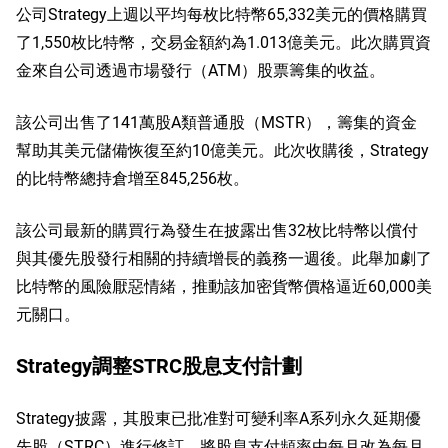
公司Strategy上週以平均每枚比特幣65,332美元的價格購買
了1,550枚比特幣，交易金額約為1.013億美元。此次購買資
金來自公司透過市場發行（ATM）股票籌集的收益。
該公司出售了141萬股A類普通股（MSTR），籌集的資金
幫助其美元儲備恢復至約10億美元。此次收購後，Strategy
的比特幣總持倉增至845,256枚。
該公司最新的購買行為發生在披露出售32枚比特幣以償付
與其優先股發行相關的持續增長的義務一週後。此舉加劇了
比特幣的風險厭惡情緒，推動該加密貨幣價格逼近60,000美
元關口。
Strategy調整STRC股息支付計劃
Strategy披露，其股東已批准對可變利率A系列永久延期優
先股（STRC）進行修訂，將股息支付頻率由每月改為每月