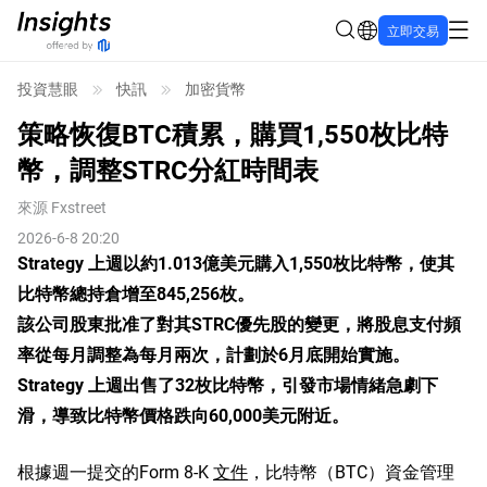
立即交易
投資慧眼
快訊
加密貨幣
策略恢復BTC積累，購買1,550枚比特
幣，調整STRC分紅時間表
來源
Fxstreet
2026-6-8 20:20
Strategy 上週以約1.013億美元購入1,550枚比特幣，使其
比特幣總持倉增至845,256枚。
該公司股東批准了對其STRC優先股的變更，將股息支付頻
率從每月調整為每月兩次，計劃於6月底開始實施。
Strategy 上週出售了32枚比特幣，引發市場情緒急劇下
滑，導致比特幣價格跌向60,000美元附近。
根據週一提交的Form 8-K
文件
，比特幣（BTC）資金管理