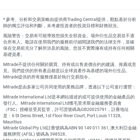
*
參考、分析和交易策略由提供商Trading Central提供，觀點基於分析
師的獨立評估和判斷，未考慮投資者的投資目標和財務狀況。
風險警告：交易有可能導致您損失全部資金。場外衍生品交易並不適
合所有人。敬請在使用我們的服務前仔細閱讀我們的法律文件，並確
保在交易前充分了解所涉及的風險。您並不實際擁有或持有任何相關
基礎資產。
Mitrade不提供任何關於購買、持有或出售差價合約的建議、推薦或意
見。我們提供的所有產品都是以全球資產作為基礎的場外衍生品。
Mitrade提供的所有服務僅基於執行交易指令。
Mitrade是由多家公司共同使用的業務品牌，透過以下公司進行運營：
Mitrade International Ltd是本網站描述的或可提供使用的金融產品的
發行人。Mitrade International Ltd獲毛里求斯金融服務委員會
（FSC）授權並受其監管，許可證號碼為GB20025791，註冊地址
是：6 St Denis Street, 1st Floor River Court, Port Louis 11328,
Mauritius
Mitrade Global Pty Ltd註冊號碼為ABN 90 149 011 361, 澳大利亞金融
服務牌照 (AFSL) 號碼為 398528。