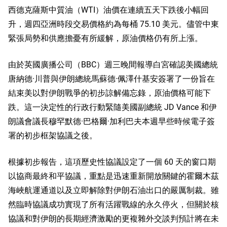
西德克薩斯中質油（WTI）油價在連續五天下跌後小幅回
升，週四亞洲時段交易價格約為每桶 75.10 美元。儘管中東
緊張局勢和供應擔憂有所緩解，原油價格仍有所上漲。
由於英國廣播公司（BBC）週三晚間報導白宮確認美國總統
唐納德·川普與伊朗總統馬蘇德·佩澤什基安簽署了一份旨在
結束美以對伊朗戰爭的初步諒解備忘錄，原油價格可能下
跌。這一決定性的行政行動緊隨美國副總統 JD Vance 和伊
朗議會議長穆罕默德·巴格爾·加利巴夫本週早些時候電子簽
署的初步框架協議之後。
根據初步報告，這項歷史性協議設定了一個 60 天的窗口期
以協商最終和平協議，重點是迅速重新開放關鍵的霍爾木茲
海峽航運通道以及立即解除對伊朗石油出口的嚴厲制裁。雖
然臨時協議成功實現了所有活躍戰線的永久停火，但關於核
協議和對伊朗的長期經濟激勵的更複雜外交談判預計將在未