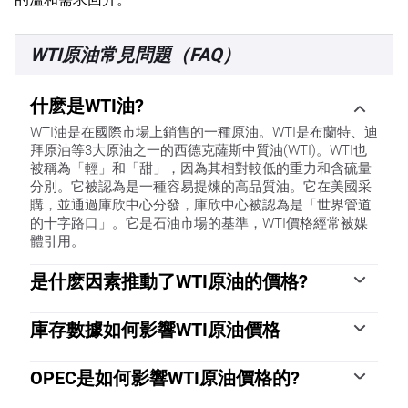
WTI原油常見問題（FAQ）
什麽是WTI油?
WTI油是在國際市場上銷售的一種原油。WTI是布蘭特、迪
拜原油等3大原油之一的西德克薩斯中質油(WTI)。WTI也
被稱為「輕」和「甜」，因為其相對較低的重力和含硫量
分別。它被認為是一種容易提煉的高品質油。它在美國采
購，並通過庫欣中心分發，庫欣中心被認為是「世界管道
的十字路口」。它是石油市場的基準，WTI價格經常被媒
體引用。
是什麽因素推動了WTI原油的價格?
與所有資產一樣，供需關系是WTI原油價格的關鍵驅動因
素。因此，全球增長可以成為需求增長的驅動力，反之亦
庫存數據如何影響WTI原油價格
然，導致全球增長疲軟。政治不穩定、戰爭和製裁可能會
美國石油協會(API)和能源信息署(EIA)發布的每周石油庫存
擾亂供應並影響價格。主要產油國組成的石油輸出國組織
報告影響著WTI原油的價格。庫存的變化反映了供需的波
OPEC是如何影響WTI原油價格的?
(OPEC)的決定是油價的另一個關鍵驅動因素。美元的價值
動。如果數據顯示庫存下降，則可能表明需求增加，從而
影響WTI原油的價格，因為石油主要以美元交易，因此美
歐佩克(石油輸出國組織)是由12個石油生產國組成的組