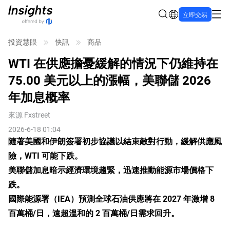
立即交易
投資慧眼
快訊
商品
WTI 在供應擔憂緩解的情況下仍維持在
75.00 美元以上的漲幅，美聯儲 2026
年加息概率
來源
Fxstreet
2026-6-18 01:04
隨著美國和伊朗簽署初步協議以結束敵對行動，緩解供應風
險，WTI 可能下跌。
美聯儲加息暗示經濟環境趨緊，迅速推動能源市場價格下
跌。
國際能源署（IEA）預測全球石油供應將在 2027 年激增 8
百萬桶/日，遠超溫和的 2 百萬桶/日需求回升。