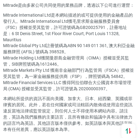
Mitrade是由多家公司共同使用的業務品牌，透過以下公司進行運營：
Mitrade International Ltd是本網站描述的或可提供使用的金融產品的
發行人。Mitrade International Ltd獲毛里求斯金融服務委員會
（FSC）授權並受其監管，許可證號碼為GB20025791，註冊地址
是：6 St Denis Street, 1st Floor River Court, Port Louis 11328,
Mauritius
Mitrade Global Pty Ltd註冊號碼為ABN 90 149 011 361, 澳大利亞金融
服務牌照 (AFSL) 號碼為 398528。
Mitrade Holding Ltd獲開曼群島金融管理局（CIMA）授權並受其監
管，SIB牌照號碼為1612446。
Mitrade Markets Pty Ltd 獲南非金融部門行為監管局（FSCA）授權並
受其監管，為一家金融服務提供商（FSP），牌照號碼為 54842。
Mitrade Financial Services LLC 獲得阿拉伯聯合大公國資本市場管理
局 (CMA) 授權並受其監管，許可證號為 20200000397。
本網站所提供的資訊不面向美國、加拿大、日本、紐西蘭、英國或菲
律賓的居民。此外，若在任何國家或司法轄區內散佈或使用這些資訊
違反當地法律或監管規定，則任何人士不得使用本網站內容。請注
意，英語為我們服務的主要語言，且所有條款和協議中具有法律效力
的語言均為英語。其他語言版本僅供參考。如英語版本與其他語言版
本有任何差異，應以英語版本為準。