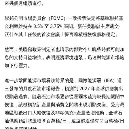
來幾個月繼續進行。
聯邦公開市場委員會（FOMC）一致投票決定將基準聯邦基
金利率維持在 3.5% 至 3.75% 區間。新任美聯儲主席凱文·
沃什在其上任後的首次會議上誓言將積極恢復價格穩定。
然而，美聯儲政策制定者也暗示內部對今年晚些時候可能加
息的支持日益增強，表明經濟環境趨緊，迅速對能源市場施
加下行壓力。
進一步鞏固能源市場看跌前景的是，國際能源署（IEA）週
三發布的月度石油市場報告，預測到 2027 年全球供應將出
現顯著過剩。隨著石油市場逐步從霍爾木茲海峽長期關閉中
恢復，該機構預計產量與消費之間將出現明顯失衡。受海灣
地區戰後出口大幅恢復及非歐佩克+產量激增推動，全球石
油供應預計將激增 8 百萬桶/日，遠遠超過僅有 2 百萬桶/日
的溫和需求回升。