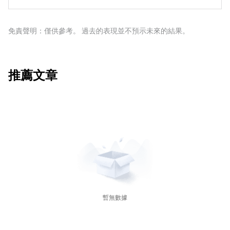
推高油價。庫存增加可以反映供應增加，從而壓低價格。
元疲軟可以使石油更便宜，反之亦然。
織，每年舉行兩次會議，共同決定成員國的生產配額。他
空氣汙染指數的報告每周二發布，環境影響評估報告於周
們的決定經常影響WTI原油價格。當歐佩克決定降低配額
二發布。它們的結果通常是相似的，75%的情況下誤差在
時，它可以收緊供應，推高油價。當歐佩克增加產量時，
免責聲明：僅供參考。 過去的表現並不預示未來的結果。
1%以內。環境影響評估的數據被認為更可靠，因為它是一
它會產生相反的效果。「OPEC+」指的是一個擴大後的組
個政府機構。
織，新增了10個非OPEC成員國，其中最引人註目的是俄
羅斯。
推薦文章
暫無數據