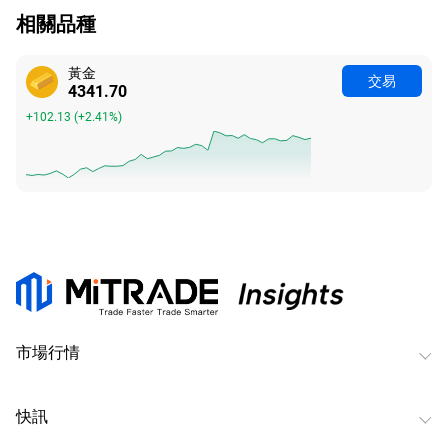
相關品種
黃金
交易
4341.70
+102.13
(
+2.41%
)
市場行情
快訊