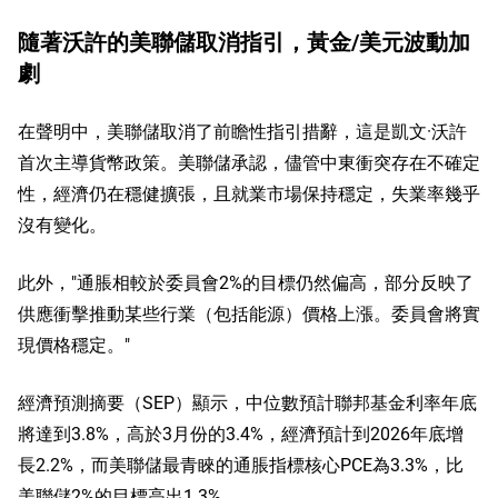
隨著沃許的美聯儲取消指引，黃金/美元波動加
劇
在聲明中，美聯儲取消了前瞻性指引措辭，這是凱文·沃許
首次主導貨幣政策。美聯儲承認，儘管中東衝突存在不確定
性，經濟仍在穩健擴張，且就業市場保持穩定，失業率幾乎
沒有變化。
此外，"通脹相較於委員會2%的目標仍然偏高，部分反映了
供應衝擊推動某些行業（包括能源）價格上漲。委員會將實
現價格穩定。"
經濟預測摘要（SEP）顯示，中位數預計聯邦基金利率年底
將達到3.8%，高於3月份的3.4%，經濟預計到2026年底增
長2.2%，而美聯儲最青睞的通脹指標核心PCE為3.3%，比
美聯儲2%的目標高出1.3%。