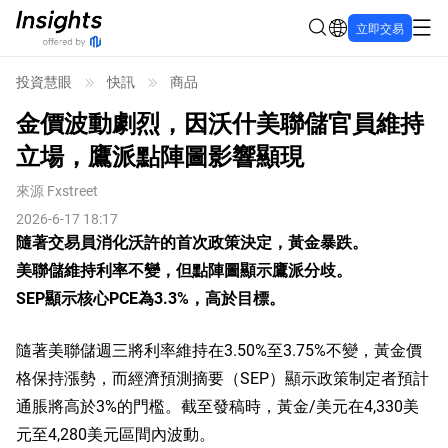
立即交易
投資慧眼
快訊
商品
金價波動劇烈，因沃什美聯儲官員維持
立場，鷹派點陣圖影響顯現
來源
Fxstreet
2026-6-17 18:17
隨著交易員消化沃許的首次政策決定，黃金暴跌。
美聯儲維持利率不變，但點陣圖顯示鷹派分歧。
SEP顯示核心PCE為3.3%，高於目標。
隨著美聯儲週三將利率維持在3.50%至3.75%不變，黃金價
格保持漲勢，而經濟預測摘要（SEP）顯示政策制定者預計
通脹將高於3%的門檻。截至發稿時，黃金/美元在4,330美
元至4,280美元區間內波動。