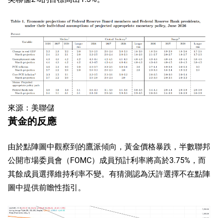
來源：美聯儲
黃金的反應
由於點陣圖中觀察到的鷹派傾向，黃金價格暴跌，半數聯邦
公開市場委員會（FOMC）成員預計利率將高於3.75%，而
其餘成員選擇維持利率不變。有猜測認為沃許選擇不在點陣
圖中提供前瞻性指引。