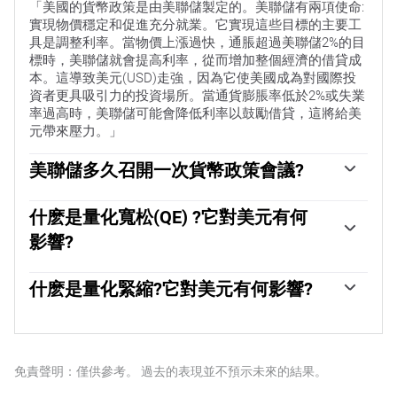
「美國的貨幣政策是由美聯儲製定的。美聯儲有兩項使命:
實現物價穩定和促進充分就業。它實現這些目標的主要工
具是調整利率。當物價上漲過快，通脹超過美聯儲2%的目
標時，美聯儲就會提高利率，從而增加整個經濟的借貸成
本。這導致美元(USD)走強，因為它使美國成為對國際投
資者更具吸引力的投資場所。當通貨膨脹率低於2%或失業
率過高時，美聯儲可能會降低利率以鼓勵借貸，這將給美
元帶來壓力。」
美聯儲多久召開一次貨幣政策會議?
美聯儲每年召開八次政策會議，由聯邦公開市場委員會
(FOMC)評估經濟狀況並做出貨幣政策決定。聯邦公開市場
什麽是量化寬松(QE) ?它對美元有何
委員會由12名美聯儲官員參加，其中包括7名理事會成
影響?
員、紐約聯邦儲備銀行行長，以及其余11名地區儲備銀行
行長中的4名，這些地區儲備銀行行長的任期為一年，輪
「在極端情況下，美聯儲可能會采取量化寬松政策(QE)。
流擔任。」
量化寬松是美聯儲在陷入困境的金融體系中大幅增加信貸
什麽是量化緊縮?它對美元有何影響?
流動的過程。這是一種非標準的政策措施，在危機或通脹
量化緊縮(QT)是量化寬松的反向過程，即美聯儲停止從金
極低時使用。這是美聯儲在2008年金融危機期間的首選武
融機構購買債券，不再將其持有的到期債券的本金再投資
器。它涉及到美聯儲印刷更多的美元，並用這些美元從金
於購買新債券。這通常對美元的價值是有利的。
融機構購買高評級債券。量化寬松通常會削弱美元。」
免責聲明：僅供參考。 過去的表現並不預示未來的結果。