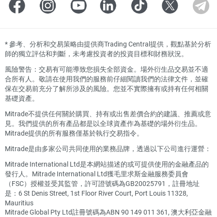
*
參考、分析和交易策略由提供商Trading Central提供，觀點基於分析
師的獨立評估和判斷，未考慮投資者的投資目標和財務狀況。
風險警告：交易有可能導致您損失全部資金。場外衍生品交易並不適
合所有人。敬請在使用我們的服務前仔細閱讀我們的法律文件，並確
保在交易前充分了解所涉及的風險。您並不實際擁有或持有任何相關
基礎資產。
Mitrade不提供任何關於購買、持有或出售差價合約的建議、推薦或意
見。我們提供的所有產品都是以全球資產作為基礎的場外衍生品。
Mitrade提供的所有服務僅基於執行交易指令。
Mitrade是由多家公司共同使用的業務品牌，透過以下公司進行運營：
Mitrade International Ltd是本網站描述的或可提供使用的金融產品的
發行人。Mitrade International Ltd獲毛里求斯金融服務委員會
（FSC）授權並受其監管，許可證號碼為GB20025791，註冊地址
是：6 St Denis Street, 1st Floor River Court, Port Louis 11328,
Mauritius
Mitrade Global Pty Ltd註冊號碼為ABN 90 149 011 361, 澳大利亞金融