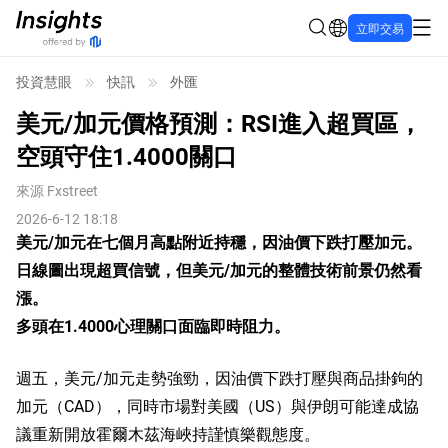
立即交易
投資慧眼
快訊
外匯
美元/加元價格預測：RSI進入超買區，
空頭守住1.4000關口
來源
Fxstreet
2026-6-12 18:18
美元/加元在七個月高點附近持穩，因油價下跌打壓加元。
日線圖出現超買信號，但美元/加元的整體技術前景仍然看
漲。
多頭在1.4000心理關口面臨即時阻力。
週五，美元/加元走勢強勁，因油價下跌打壓與商品掛鉤的
加元（CAD），同時市場對美國（US）與伊朗可能達成協
議重新開放霍爾木茲海峽持謹慎樂觀態度。