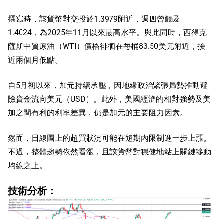
撰寫時，該貨幣對交投於1.3979附近，週四曾觸及
1.4024，為2025年11月以來最高水平。與此同時，西得克
薩斯中質原油（WTI）價格徘徊在每桶83.50美元附近，接
近兩個月低點。
自5月初以來，加元持續承壓，因地緣政治緊張局勢推動避
險資金流向美元（USD）。此外，美國經濟的相對強勢及美
加之間有利的利率差異，仍是加元的主要阻力因素。
然而，日線圖上的超買狀況可能在短期內限制進一步上漲。
不過，整體趨勢依然看漲，且該貨幣對穩健地站上關鍵移動
均線之上。
技術分析：