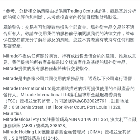
*
參考、分析和交易策略由提供商Trading Central提供，觀點基於分析
師的獨立評估和判斷，未考慮投資者的投資目標和財務狀況。
風險警告：交易有可能導致您損失全部資金。場外衍生品交易並不適
合所有人。敬請在使用我們的服務前仔細閱讀我們的法律文件，並確
保在交易前充分了解所涉及的風險。您並不實際擁有或持有任何相關
基礎資產。
Mitrade不提供任何關於購買、持有或出售差價合約的建議、推薦或意
見。我們提供的所有產品都是以全球資產作為基礎的場外衍生品。
Mitrade提供的所有服務僅基於執行交易指令。
Mitrade是由多家公司共同使用的業務品牌，透過以下公司進行運營：
Mitrade International Ltd是本網站描述的或可提供使用的金融產品的
發行人。Mitrade International Ltd獲毛里求斯金融服務委員會
（FSC）授權並受其監管，許可證號碼為GB20025791，註冊地址
是：6 St Denis Street, 1st Floor River Court, Port Louis 11328,
Mauritius
Mitrade Global Pty Ltd註冊號碼為ABN 90 149 011 361, 澳大利亞金融
服務牌照 (AFSL) 號碼為 398528。
Mitrade Holding Ltd獲開曼群島金融管理局（CIMA）授權並受其監
管，SIB牌照號碼為1612446。