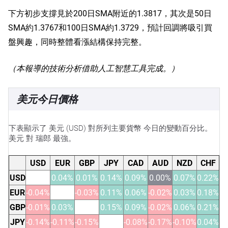
下方初步支撐見於200日SMA附近的1.3817，其次是50日
SMA約1.3767和100日SMA約1.3729，預計回調將吸引買
盤興趣，同時整體看漲結構保持完整。
（本報導的技術分析借助人工智慧工具完成。）
美元今日價格
下表顯示了 美元 (USD) 對所列主要貨幣 今日的變動百分比。
美元 對 瑞郎 最強。
USD
EUR
GBP
JPY
CAD
AUD
NZD
CHF
USD
0.04%
0.01%
0.14%
0.09%
0.00%
0.07%
0.22%
EUR
-0.04%
-0.03%
0.11%
0.06%
-0.02%
0.03%
0.18%
GBP
-0.01%
0.03%
0.15%
0.09%
-0.02%
0.06%
0.21%
JPY
-0.14%
-0.11%
-0.15%
-0.08%
-0.17%
-0.10%
0.04%