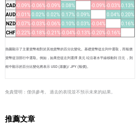
CAD
-0.09%
-0.06%
-0.09%
0.08%
-0.09%
-0.03%
0.13%
AUD
-0.01%
0.02%
0.02%
0.17%
0.09%
0.04%
0.20%
NZD
-0.07%
-0.03%
-0.06%
0.10%
0.03%
-0.04%
0.16%
CHF
-0.22%
-0.18%
-0.21%
-0.04%
-0.13%
-0.20%
-0.16%
熱圖顯示了主要貨幣相對於其他貨幣的百分比變化。基礎貨幣從左列中選取，而報價
貨幣從頂部行中選取。例如，如果您從左列選擇 美元 竝沿著水平線移動到 日元 ，則
框中顯示的百分比變化將表示 USD (基數)/ JPY (報價)。
免責聲明：僅供參考。 過去的表現並不預示未來的結果。
推薦文章