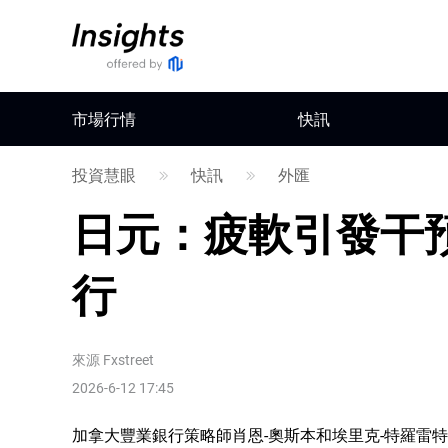
市場行情
快訊
投資慧眼
快訊
外匯
日元：疲軟引發干預
行
來源
Fxstreet
2026-6-12 17:45
加拿大豐業銀行策略師肖恩-奧斯本和埃里克-特羅雷