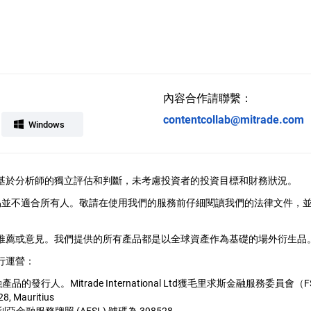
內容合作請聯繫：
contentcollab@mitrade.com
Windows
供，觀點基於分析師的獨立評估和判斷，未考慮投資者的投資目標和財務狀況。
易並不適合所有人。敬請在使用我們的服務前仔細閱讀我們的法律文件，
、推薦或意見。我們提供的所有產品都是以全球資產作為基礎的場外衍生品。M
行運營：
用的金融產品的發行人。Mitrade International Ltd獲毛里求斯金融服
28, Mauritius
1, 澳大利亞金融服務牌照 (AFSL) 號碼為 398528。