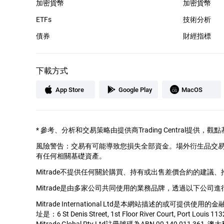
加密貨幣
加密貨幣
ETFs
技術分析
債券
財經指標
下載方式
App Store
Google Play
MacOS
*
參考、分析和交易策略由提供商Trading Central提
風險警告：交易有可能導致您損失全部資金。場外衍生品交
有任何相關基礎資產。
Mitrade不提供任何關於購買、持有或出售差價合約的建議
Mitrade是由多家公司共同使用的業務品牌，透過以下公司進
Mitrade International Ltd是本網站描述的或可提供使
址是：6 St Denis Street, 1st Floor River Court, Port Louis 113
Mitrade Global Pty Ltd註冊號碼為ABN 90 149 011 36