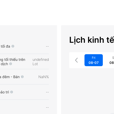
Lịch kinh t
tối đa
--
Fri
S
g tối thiểu trên
undefined
08-07
08
 dịch
Lot
a đêm - Bán
NaN%
ảo trì
--
--