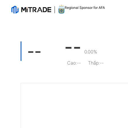
Regional Sponsor for AFA
--
--
0.00%
Cao
:
--
Thấp
:
--