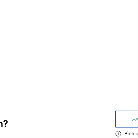
n
?
Bình c