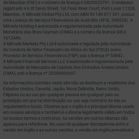
de Maurício (FSC) e o número da licença é GB20025791. O endereço
registrado é 6 St Denis Street, 1st Floor River Court, Port Louis 11328,
Maurício. A Mitrade Global Pty Ltd, com ABN 90 149 011 361, possui
uma Licença de Serviços Financeiros da Austrália (AFSL 398528). A
Mitrade Holding é autorizada e regulamentada pela Autoridade
Monetária das Ilhas Cayman (CIMA) e o número da licença SIB é
1612446.
A Mitrade Markets Pty Ltd é autorizada e regulada pela Autoridade
de Conduta do Setor Financeiro da África do Sul (FSCA) como
Provedor de Serviços Financeiros (FSP) sob a licença nº 54842.
A Mitrade Financial Services LLC é autorizada e regulamentada pela
Autoridade de Mercados de Capitais dos Emirados Árabes Unidos
(CMA), sob a licença nº 20200000397.
As informações contidas neste site não se destinam a residentes dos
Estados Unidos, Canadá, Japão, Nova Zelândia, Reino Unido,
Filipinas ou ao uso por qualquer pessoa em qualquer país ou
jurisdição em que tal distribuição ou uso seja contrário às leis ou
regulamentos locais. Observe que o inglês é o principal idioma usado
em nossos serviços e também é o idioma legalmente válido em todos
os nossos termos e contratos. As versões em outros idiomas são
apenas para referência. No caso de qualquer discrepância entre a
versão em inglês e as outras versões, a versão em inglês prevalecerá.