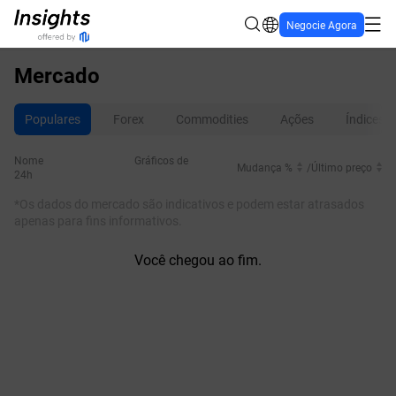
Negocie Agora
Mercado
Populares
Forex
Commodities
Ações
Índices
Nome
Gráficos de
Mudança %
/
Último preço
24h
*Os dados do mercado são indicativos e podem estar atrasados
apenas para fins informativos.
Você chegou ao fim.