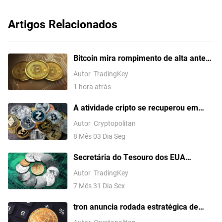
Artigos Relacionados
Bitcoin mira rompimento de alta antes
do Payroll de julho dos EUA?
Autor
TradingKey
1 hora atrás
A atividade cripto se recuperou em
julho, mas a nova liquidez ainda é
Autor
Cryptopolitan
limitada
8 Mês 03 Dia Seg
Secretária do Tesouro dos EUA
pressiona Senado a votar Clarity Act
Autor
TradingKey
enquanto Bitcoin avança novamente
7 Mês 31 Dia Sex
rumo à marca de US$ 65.000
tron anuncia rodada estratégica de
investimento de US$ 6,5 milhões para