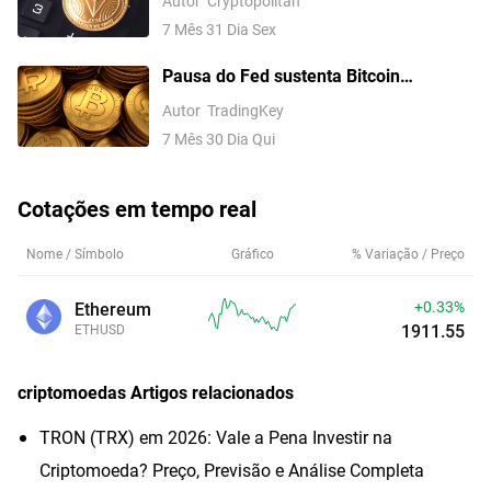
Autor
Cryptopolitan
expandir a monetização de dados de
7 Mês 31 Dia Sex
IA
Pausa do Fed sustenta Bitcoin
enquanto turbulência por colapso de
Autor
TradingKey
exchange de criptomoedas arrisca
7 Mês 30 Dia Qui
queda do BTC para $58.000
Cotações em tempo real
Nome / Símbolo
Gráfico
% Variação / Preço
+0.33%
Ethereum
1911.54
ETHUSD
criptomoedas
Artigos relacionados
TRON (TRX) em 2026: Vale a Pena Investir na
Criptomoeda? Preço, Previsão e Análise Completa