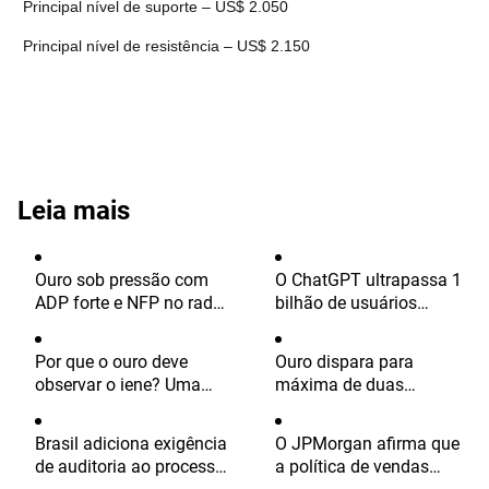
Principal nível de suporte – US$ 2.050
Principal nível de resistência – US$ 2.150
Leia mais
Ouro sob pressão com
O ChatGPT ultrapassa 1
ADP forte e NFP no radar;
bilhão de usuários
suporte em US$ 4.360 é
mensais enquanto
decisivo
Claude reduz o
Por que o ouro deve
Ouro dispara para
engajamento dos
observar o iene? Uma
máxima de duas
usuários
análise completa de
semanas, enquanto o
como o iene afeta o ouro
dólar enfraquece diante
Brasil adiciona exigência
O JPMorgan afirma que
das esperanças de
de auditoria ao processo
a política de vendas
acordo com o Irã e da
de licenciamento de
Bitcoin da Strategy