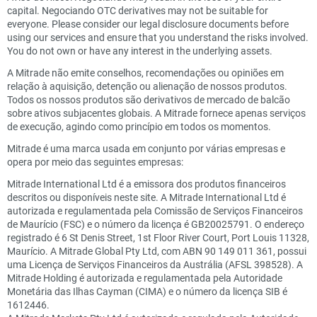
capital. Negociando OTC derivatives may not be suitable for
everyone. Please consider our legal disclosure documents before
using our services and ensure that you understand the risks involved.
You do not own or have any interest in the underlying assets.
A Mitrade não emite conselhos, recomendações ou opiniões em
relação à aquisição, detenção ou alienação de nossos produtos.
Todos os nossos produtos são derivativos de mercado de balcão
sobre ativos subjacentes globais. A Mitrade fornece apenas serviços
de execução, agindo como princípio em todos os momentos.
Mitrade é uma marca usada em conjunto por várias empresas e
opera por meio das seguintes empresas:
Mitrade International Ltd é a emissora dos produtos financeiros
descritos ou disponíveis neste site. A Mitrade International Ltd é
autorizada e regulamentada pela Comissão de Serviços Financeiros
de Maurício (FSC) e o número da licença é GB20025791. O endereço
registrado é 6 St Denis Street, 1st Floor River Court, Port Louis 11328,
Maurício. A Mitrade Global Pty Ltd, com ABN 90 149 011 361, possui
uma Licença de Serviços Financeiros da Austrália (AFSL 398528). A
Mitrade Holding é autorizada e regulamentada pela Autoridade
Monetária das Ilhas Cayman (CIMA) e o número da licença SIB é
1612446.