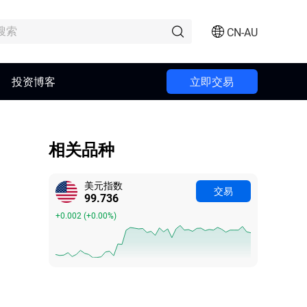
CN-AU
投资博客
立即交易
相关品种
美元指数
交易
99.752
+0.018
(
+0.02%
)