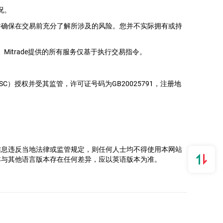
况。
并确保在交易前充分了解所涉及的风险。您并不实际拥有或持
itrade提供的所有服务仅基于执行交易指令。
务委员会（FSC）授权并受其监管，许可证号码为GB20025791，注册地
。
信息违反当地法律或监管规定，则任何人士均不得使用本网站
本与其他语言版本存在任何差异，应以英语版本为准。