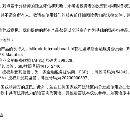
ral提供，观点基于分析师的独立评估和判断，未考虑投资者的投资目标和财务状
易并不适合所有人。敬请在使用我们的服务前仔细阅读我们的法律文件，
、推荐或意见。我们提供的所有产品都是以全球资产作为基础的场外衍生品。M
行运营：
用的金融产品的发行人。Mitrade International Ltd获毛里求斯金融服
28, Mauritius
1, 澳大利亚金融服务牌照 (AFSL) 号码为 398528。
并受其监管，SIB牌照号码为1612446。
局（FSCA）授权并受其监管，为一家金融服务提供商（FSP），牌照号码为 54842
管理局（CMA）授权并受其监管，牌照号码为 20200000397。
英国或菲律宾的居民。此外，若在任何国家或司法辖区内分发或使用这些
协议中具有法律效力的语言均为英语。其他语言版本仅供参考。如英语版
。
议