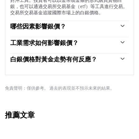
對沖工具。投資者可以以金幣或金條的形式購買實物白
銀，也可以通過交易所交易基金（etf）等工具進行交易。
交易所交易基金追蹤國際市場上的白銀價格。
哪些因素影響銀價？
銀價可能會受到多種因素的影響。地緣政治不穩定或對經
濟深度衰退的擔憂，可能使白銀價格因其避險地位而上
工業需求如何影響銀價？
漲，盡管其上漲幅度不及黃金。作為一種無收益資產，白
銀被廣泛應用於工業，特別是在電子或太陽能等領域，因
銀往往會隨著利率的降低而上漲。它的變動還取決於美元
為它是所有金屬中導電性最高的金屬之一，比銅和金還要
白銀價格對黃金走勢有何反應？
（USD）的表現，因為資產是以美元（XAG/USD）定價
高。需求的激增可能會提高價格，而需求的下降往往會降
的。美元走強往往會抑製銀價上漲，而美元走弱則可能會
白銀價格往往跟隨黃金的走勢。當金價上漲時，白銀通常
低價格。美國、中國和印度經濟的動態也可能導致價格波
推高銀價。其他因素，如投資需求、采礦供應（白銀比黃
也會隨之上漲，因為它們作為避險資產的地位是相似的。
動：對於美國，尤其是中國，它們的大型工業部門在各種
金豐富得多）和回收率也會影響價格。
黃金/白銀比率顯示了等於一盎司黃金價值所需的白銀盎司
工藝中使用白銀；在印度，消費者對黃金珠寶的需求也在
數，可能有助於確定兩種金屬之間的相對估值。一些投資
免責聲明：僅供參考。 過去的表現並不預示未來的結果。
決定金價方面發揮了關鍵作用。
者可能認為高比率是白銀被低估或黃金被高估的一個指
標。相反，較低的比率可能表明黃金相對於白銀被低估
了。
推薦文章