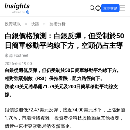
立即交易
投資慧眼
快訊
技術分析
白銀價格預測：白銀反彈，但受制於50
日簡單移動平均線下方，空頭仍占主導
來源
Fxstreet
2026-6-4 19:00
白銀從週低反彈，但仍受制於50日簡單移動平均線下方。
相對強弱指數（RSI）保持看跌，阻力路徑向下。
跌破73美元將暴露71.79美元及200日簡單移動平均線支
撐。
銀價從週低72.47美元反彈，接近74.00美元水平，上漲超過
1.70%，市場情緒複雜，投資者從科技股輪動至其他板塊，
儘管中東衝突緊張局勢依然高企。