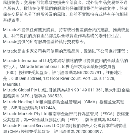
風險警告：交易有可能導致您損失全部資金。場外衍生品交易並不適
合所有人。敬請在使用我們的服務前仔細閱讀我們的法律文件，並確
保在交易前充分了解所涉及的風險。您並不實際擁有或持有任何相關
基礎資產。
Mitrade不提供任何關於購買、持有或出售差價合約的建議、推薦或意
見。我們提供的所有產品都是以全球資產作為基礎的場外衍生品。
Mitrade提供的所有服務僅基於執行交易指令。
Mitrade是由多家公司共同使用的業務品牌，透過以下公司進行運營：
Mitrade International Ltd是本網站描述的或可提供使用的金融產品的
發行人。Mitrade International Ltd獲毛里求斯金融服務委員會
（FSC）授權並受其監管，許可證號碼為GB20025791，註冊地址
是：6 St Denis Street, 1st Floor River Court, Port Louis 11328,
Mauritius
Mitrade Global Pty Ltd註冊號碼為ABN 90 149 011 361, 澳大利亞金融
服務牌照 (AFSL) 號碼為 398528。
Mitrade Holding Ltd獲開曼群島金融管理局（CIMA）授權並受其監
管，SIB牌照號碼為1612446。
Mitrade Markets Pty Ltd 獲南非金融部門行為監管局（FSCA）授權並
受其監管，為一家金融服務提供商（FSP），牌照號碼為 54842。
Mitrade Financial Services LLC 獲得阿拉伯聯合大公國資本市場管理
局 (CMA) 授權並受其監管，許可證號為 20200000397。