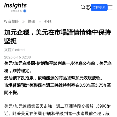
立即交易
投資慧眼
快訊
外匯
加元企穩，美元在市場謹慎情緒中保持
堅挺
來源
Fxstreet
2026-6-16 02:08
美元/加元在美國-伊朗和平談判進一步消息公布前，美元企
穩，維持穩定。
受油價下跌拖累，依賴能源的商品貨幣加元表現疲軟。
市場普遍預計美聯儲本週三將維持利率在3.50%至3.75%區
間不變。
美元/加元連續第四天走強，週二亞洲時段交投於1.3990附
近。隨著美元在美國-伊朗和平談判進一步進展前企穩，該