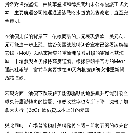
貨幣對保持堅挺。由於華盛頓和德黑蘭均未公布協議正式文
本，主要航運公司推遲通過該戰略水道的船隻改道，直至完
全透明。
在油價走低的背景下，依賴商品的加元表現疲軟，美元/加
元可能進一步上漲。儘管美國總統特朗普宣布已簽署諒解備
忘錄（MoU）以結束衝突並重新開放被封鎖的霍爾木茲海
峽，市場參與者仍保持高度謹慎。根據伊朗半官方的Mehr
通訊社報導，當前草案要求在30天內根據伊朗安排重新開
放該海峽。
宏觀方面，油價下跌緩解了能源驅動的通脹飆升可能引發全
球央行鷹派轉向的擔憂。債券收益率也有所下降，減輕了加
拿大央行（BoC）因借貸成本上升的憂慮。
與此同時，市場普遍預計美聯儲將在週三即將召開的政策會