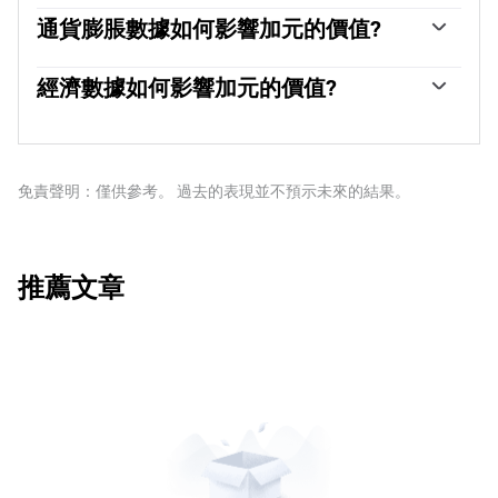
石油價格是影響加元價值的一個關鍵因素。石油是加拿大
持在1-3%。相對較高的利率往往對加元有利。加拿大央行
最大的出口產品，因此石油價格往往對加元價值產生直接
通貨膨脹數據如何影響加元的價值?
還可以利用量化寬松和緊縮政策來影響信貸狀況，前者對
影響。一般來說，如果油價上漲，加元也會上漲，因為對
加元不利，後者對加元有利。
由於通貨膨脹降低了貨幣的價值，傳統上一直被認為是一
加元的總需求會增加。如果油價下跌，情況正好相反。較
種貨幣的負面因素，但在現代，隨著跨境資本管製的放
經濟數據如何影響加元的價值?
高的油價也傾向於導致貿易順差的可能性更大，這也支持
松，情況實際上正好相反。較高的通貨膨脹率往往會導致
加元。
宏觀經濟數據的發布衡量了經濟的健康狀況，並可能對加
央行提高利率，從而吸引更多的資金流入，這些資金來自
元產生影響。GDP、製造業和服務業pmi、就業和消費者
尋求利潤豐厚的投資場所的全球投資者。這增加了對當地
信心調查等指標都能影響加元的走勢。強勁的經濟對加元
貨幣的需求，在加拿大就是加元。
有利。它不僅吸引了更多的外國投資，而且可能會鼓勵加
免責聲明：僅供參考。 過去的表現並不預示未來的結果。
拿大銀行提高利率，從而導致貨幣走強。然而，如果經濟
數據疲弱，加元可能會下跌。
推薦文章