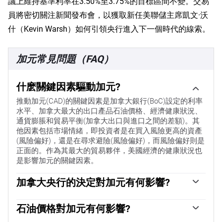
議上維持基準利率在3.50%至3.75%的目標區間不變。交易
員將密切關注新聞發布會，以獲取新任美聯儲主席凱文·沃
什（Kevin Warsh）如何引領央行進入下一個時代的線索。
加元常見問題（FAQ）
什麽關鍵因素驅動加元?
推動加元(CAD)的關鍵因素是加拿大銀行(BoC)設定的利率
水平、加拿大最大的出口產品石油價格、經濟健康狀況、
通貨膨脹和貿易平衡(加拿大出口與進口之間的差額)。其
他因素包括市場情緒，即投資者是在買入風險更高的資產
(風險偏好)，還是在尋求避險(風險偏好)，而風險偏好則是
正面的。作為其最大的貿易夥伴，美國經濟的健康狀況也
是影響加元的關鍵因素。
加拿大央行的決定對加元有何影響?
加拿大銀行(BoC)通過設定銀行間相互拆借的利率水平，對
加元具有重大影響。這影響到每個人的利率水平。加拿大
石油價格對加元有何影響?
央行的主要目標是通過上調或下調利率，將通貨膨脹率維