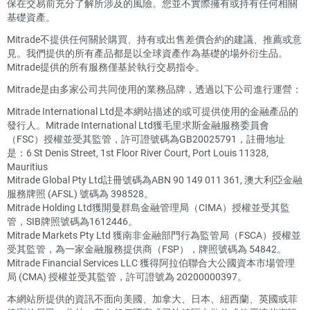
保在交易前充分了解所涉及的風險。您並不實際擁有或持有任何相關
基礎資產。
Mitrade不提供任何關於購買、持有或出售差價合約的建議、推薦或意
見。我們提供的所有產品都是以全球資產作為基礎的場外衍生品。
Mitrade提供的所有服務僅基於執行交易指令。
Mitrade是由多家公司共同使用的業務品牌，透過以下公司進行運營：
Mitrade International Ltd是本網站描述的或可提供使用的金融產品的
發行人。Mitrade International Ltd獲毛里求斯金融服務委員會
（FSC）授權並受其監管，許可證號碼為GB20025791，註冊地址
是：6 St Denis Street, 1st Floor River Court, Port Louis 11328,
Mauritius
Mitrade Global Pty Ltd註冊號碼為ABN 90 149 011 361, 澳大利亞金融
服務牌照 (AFSL) 號碼為 398528。
Mitrade Holding Ltd獲開曼群島金融管理局（CIMA）授權並受其監
管，SIB牌照號碼為1612446。
Mitrade Markets Pty Ltd 獲南非金融部門行為監管局（FSCA）授權並
受其監管，為一家金融服務提供商（FSP），牌照號碼為 54842。
Mitrade Financial Services LLC 獲得阿拉伯聯合大公國資本市場管理
局 (CMA) 授權並受其監管，許可證號為 20200000397。
本網站所提供的資訊不面向美國、加拿大、日本、紐西蘭、英國或菲