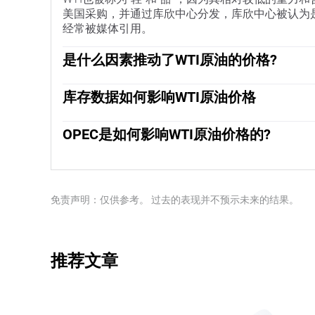
美国采购，并通过库欣中心分发，库欣中心被认为是
经常被媒体引用。
是什么因素推动了WTI原油的价格?
与所有资产一样，供需关系是WTI原油价格的关键
之亦然，导致全球增长疲软。政治不稳定、战争和
库存数据如何影响WTI原油价格
输出国组织(OPEC)的决定是油价的另一个关键驱
美国石油协会(API)和能源信息署(EIA)发布的
元交易，因此美元疲软可以使石油更便宜，反之亦
需的波动。如果数据显示库存下降，则可能表明需
OPEC是如何影响WTI原油价格的?
而压低价格。空气污染指数的报告每周二发布，环
欧佩克(石油输出国组织)是由12个石油生产国组
75%的情况下误差在1%以内。环境影响评估的数
他们的决定经常影响WTI原油价格。当欧佩克决定
量时，它会产生相反的效果。“OPEC+”指的是一个
目的是俄罗斯。
免责声明：仅供参考。 过去的表现并不预示未来的结果。
推荐文章