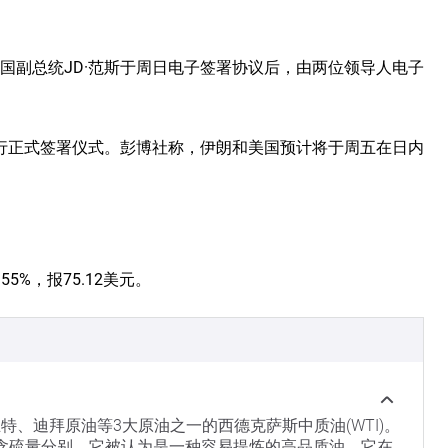
美国副总统JD·范斯于周日电子签署协议后，由两位领导人电子
行正式签署仪式。彭博社称，伊朗和美国预计将于周五在日内
5%，报75.12美元。
特、迪拜原油等3大原油之一的西德克萨斯中质油(WTI)。
力和含硫量分别。它被认为是一种容易提炼的高品质油。它在