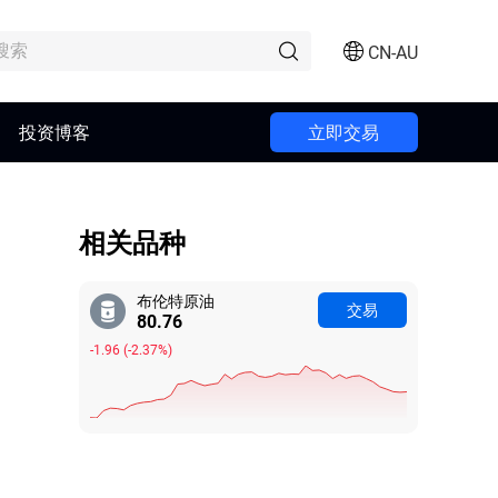
CN-AU
投资博客
立即交易
相关品种
布伦特原油
交易
80.76
-1.96
(
-2.37%
)