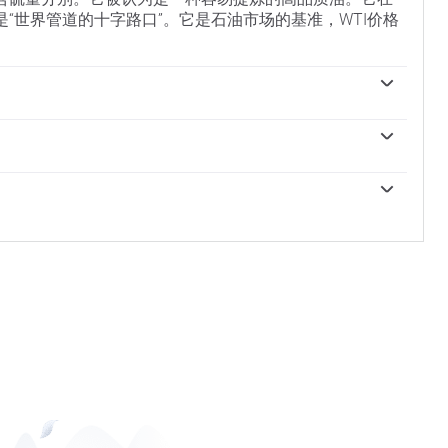
“世界管道的十字路口”。它是石油市场的基准，WTI价格
驱动因素。因此，全球增长可以成为需求增长的驱动力，反
制裁可能会扰乱供应并影响价格。主要产油国组成的石油
动因素。美元的价值影响WTI原油的价格，因为石油主要以美
每周石油库存报告影响着WTI原油的价格。库存的变化反映了供
然。
求增加，从而推高油价。库存增加可以反映供应增加，从
境影响评估报告于周二发布。它们的结果通常是相似的，
成的组织，每年举行两次会议，共同决定成员国的生产配额。
据被认为更可靠，因为它是一个政府机构。
降低配额时，它可以收紧供应，推高油价。当欧佩克增加产
扩大后的组织，新增了10个非OPEC成员国，其中最引人注