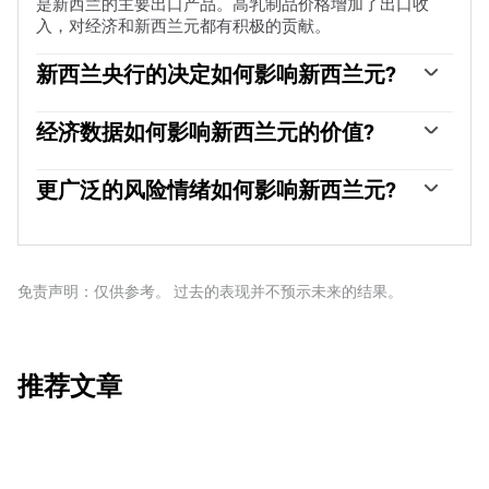
是新西兰的主要出口产品。高乳制品价格增加了出口收
入，对经济和新西兰元都有积极的贡献。
新西兰央行的决定如何影响新西兰元?
新西兰储备银行(RBNZ)的目标是在中期实现并维持1%至
3%的通货膨胀率，重点是将其保持在2%的中点附近。为
经济数据如何影响新西兰元的价值?
此，银行设定了一个适当的利率水平。当通货膨胀过高
新西兰发布的宏观经济数据是评估经济状况的关键，并可
时，新西兰央行会提高利率来给经济降温，但此举也会提
能影响新西兰元(NZD)估值。基于高经济增长、低失业率
更广泛的风险情绪如何影响新西兰元?
高债券收益率，增加投资者对该国投资的吸引力，从而提
和高信心的强劲经济对纽元有利。高增长的经济吸引外国
振纽元。相反，低利率往往会削弱纽元。所谓的利率差
新西兰元(NZD)倾向于在风险偏好时期走强，或者当投资
投资，并可能鼓励新西兰储备银行提高利率，如果这种经
异，即新西兰的利率与美联储设定的利率相比如何，也可
者认为更广泛的市场风险较低并对经济增长持乐观态度
济实力与高通胀一起出现。相反，如果经济数据疲软，纽
能在纽元/美元货币对的走势中发挥关键作用。
时。这往往会给大宗商品和新西兰元等所谓的“大宗商品货
元可能会贬值。
币”带来更有利的前景。相反，在市场动荡或经济不确定
免责声明：仅供参考。 过去的表现并不预示未来的结果。
时，纽元往往会走弱，因为投资者倾向于出售高风险资
产，逃往更稳定的避风港。
推荐文章