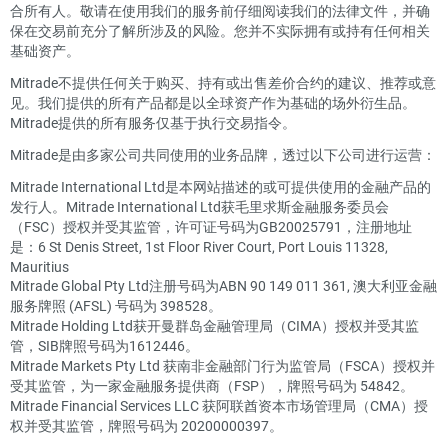
合所有人。敬请在使用我们的服务前仔细阅读我们的法律文件，并确
保在交易前充分了解所涉及的风险。您并不实际拥有或持有任何相关
基础资产。
Mitrade不提供任何关于购买、持有或出售差价合约的建议、推荐或意
见。我们提供的所有产品都是以全球资产作为基础的场外衍生品。
Mitrade提供的所有服务仅基于执行交易指令。
Mitrade是由多家公司共同使用的业务品牌，透过以下公司进行运营：
Mitrade International Ltd是本网站描述的或可提供使用的金融产品的
发行人。Mitrade International Ltd获毛里求斯金融服务委员会
（FSC）授权并受其监管，许可证号码为GB20025791，注册地址
是：6 St Denis Street, 1st Floor River Court, Port Louis 11328,
Mauritius
Mitrade Global Pty Ltd注册号码为ABN 90 149 011 361, 澳大利亚金融
服务牌照 (AFSL) 号码为 398528。
Mitrade Holding Ltd获开曼群岛金融管理局（CIMA）授权并受其监
管，SIB牌照号码为1612446。
Mitrade Markets Pty Ltd 获南非金融部门行为监管局（FSCA）授权并
受其监管，为一家金融服务提供商（FSP），牌照号码为 54842。
Mitrade Financial Services LLC 获阿联酋资本市场管理局（CMA）授
权并受其监管，牌照号码为 20200000397。