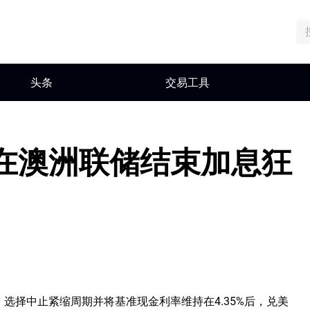
头条
交易工具
澳元在澳洲联储结束加息狂
）选择中止紧缩周期并将基准现金利率维持在4.35%后，兑美