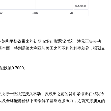
伊朗和平协议带来的初期市场狂热逐渐消退，澳元正失去动
基本面，特别是澳大利亚与美国之间不利的利率差异，强烈支
破0.7000。
亚央行一致决定按兵不动，反映出之前的货币紧缩正在成功冷
以及全球能源价格下降缓解了基础通胀压力，之前支撑澳元的