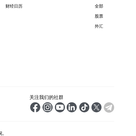
财经日历
全部
股票
外汇
关注我们的社群
况。