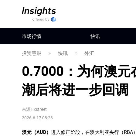
市场行情
快讯
投资慧眼
快讯
外汇
0.7000：为何
潮后将进一步回调
来源
Fxstreet
2026-6-17 08:28
澳元（AUD）
进入修正阶段，在澳大利亚央行（RBA