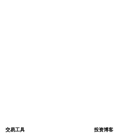
交易工具
投资博客