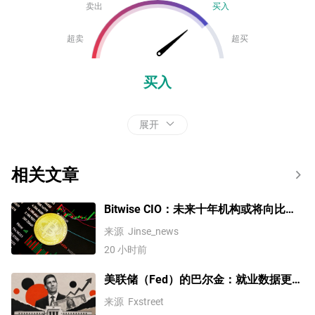
卖出
买入
超卖
超买
买入
展开
相关文章
Bitwise CIO：未来十年机构或将向比特
币注入数万亿美元
来源
Jinse_news
20 小时前
美联储（Fed）的巴尔金：就业数据更像
是低招聘、低裁员
来源
Fxstreet