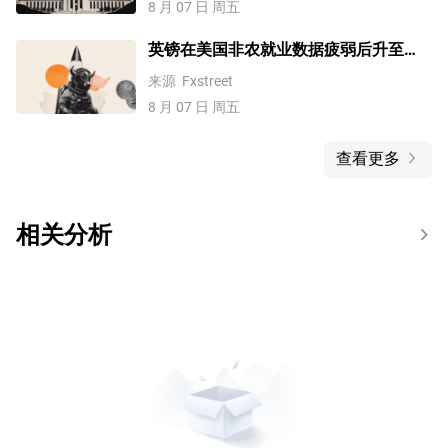
8 月 07 日 周五
英镑在美国非农就业数据疲弱后升至
1.3500上方
来源
Fxstreet
8 月 07 日 周五
查看更多
相关分析