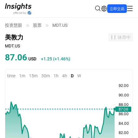
立即交易
投资慧眼
股票
MDT.US
美敦力
休市中
MDT.US
87.06
USD
+1.25
(
+1.46%
)
time
1m
15m
30m
1h
4h
D
W