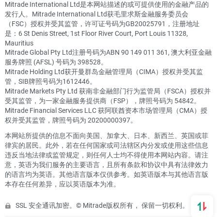
Mitrade International Ltd是本网站描述的或可提供使用的金融产品的
发行人。Mitrade International Ltd获毛里求斯金融服务委员会
（FSC）授权并受其监管，许可证号码为GB20025791，注册地址
是：6 St Denis Street, 1st Floor River Court, Port Louis 11328,
Mauritius
Mitrade Global Pty Ltd注册号码为ABN 90 149 011 361, 澳大利亚金融
服务牌照 (AFSL) 号码为 398528。
Mitrade Holding Ltd获开曼群岛金融管理局（CIMA）授权并受其监
管，SIB牌照号码为1612446。
Mitrade Markets Pty Ltd 获南非金融部门行为监管局（FSCA）授权并
受其监管，为一家金融服务提供商（FSP），牌照号码为 54842。
Mitrade Financial Services LLC 获阿联酋资本市场管理局（CMA）授
权并受其监管，牌照号码为 20200000397。
本网站所提供的信息不面向美国、加拿大、日本、新西兰、英国或菲
律宾的居民。此外，若在任何国家或司法辖区内分发或使用这些信息
违反当地法律或监管规定，则任何人士均不得使用本网站内容。请注
意，英语为我们服务的主要语言，且所有条款和协议中具有法律效力
的语言均为英语。其他语言版本仅供参考。如英语版本与其他语言版
本存在任何差异，应以英语版本为准。
SSL 安全通讯加密。© Mitrade版权所有， 保留一切权利。