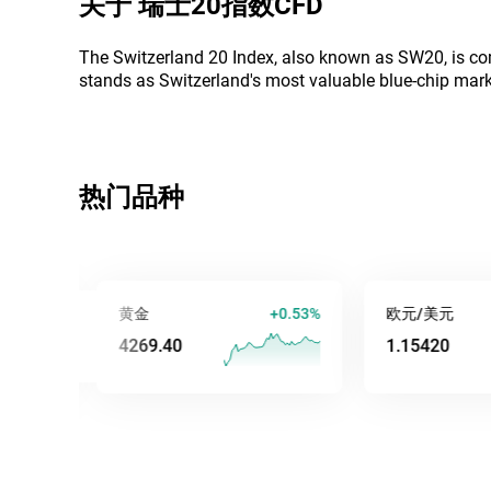
关于
瑞士20指数CFD
The Switzerland 20 Index, also known as SW20, is com
stands as Switzerland's most valuable blue-chip mark
热门品种
黄金
+0.53%
欧元/美元
4269.39
1.15428