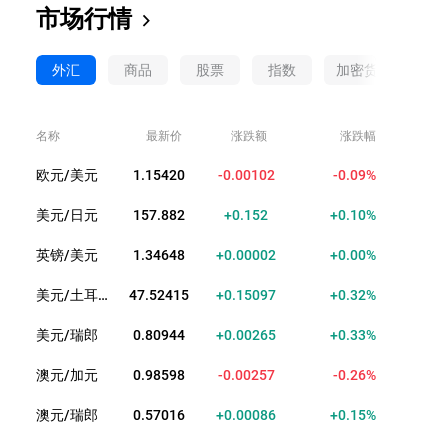
市场行情
外汇
商品
股票
指数
加密货币
ET
名称
最新价
涨跌额
涨跌幅
欧元/美元
1.15428
-0.00094
-0.08%
美元/日元
157.891
+0.161
+0.10%
英镑/美元
1.34648
+0.00002
+0.00%
美元/土耳其里拉
47.52390
+0.15072
+0.32%
美元/瑞郎
0.80949
+0.00270
+0.33%
澳元/加元
0.98588
-0.00267
-0.27%
澳元/瑞郎
0.57015
+0.00085
+0.15%