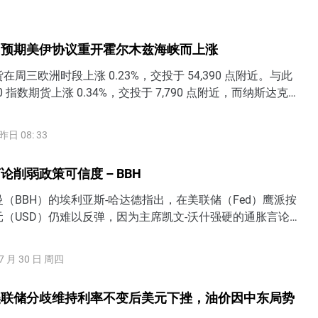
因预期美伊协议重开霍尔木兹海峡而上涨
周三欧洲时段上涨 0.23%，交投于 54,390 点附近。与此
0 指数期货上涨 0.34%，交投于 7,790 点附近，而纳斯达克
涨 0.14%，交投于 29,900 点附近。
昨日 08: 33
论削弱政策可信度 – BBH
（BBH）的埃利亚斯-哈达德指出，在美联储（Fed）鹰派按
（USD）仍难以反弹，因为主席凯文-沃什强硬的通胀言论未
7 月 30 日 周四
美联储分歧维持利率不变后美元下挫，油价因中东局势