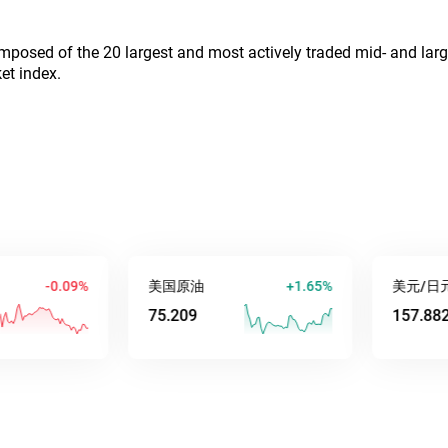
posed of the 20 largest and most actively traded mid- and large
et index.
-0.08%
美国原油
+1.63%
美元/日元
75.195
157.891