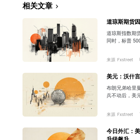
相关文章
道琼斯期货
道琼斯指数期货在
同时，标普 50
100 指数期货上
来源
Fxstreet
美元：沃什言
布朗兄弟哈里曼
兵不动后，美元
能说服市场。
来源
Fxstreet
今日外汇：
升级飙升