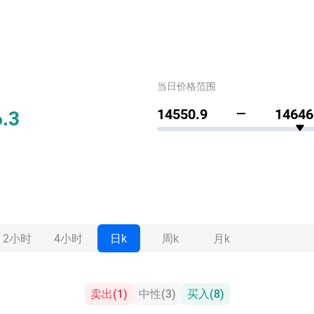
当日价格范围
.3
14550.9
14646
2小时
4小时
日k
周k
月k
卖出
(
1
)
中性
(
3
)
买入
(
8
)