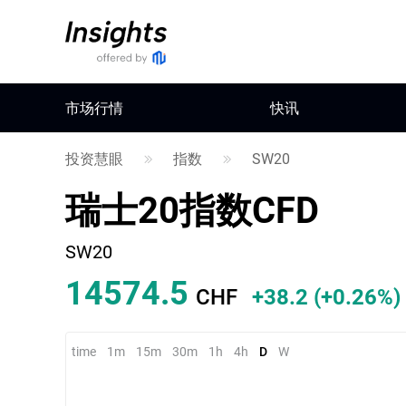
市场行情
快讯
投资慧眼
指数
SW20
瑞士20指数CFD
SW20
14574.8
CHF
+38.5
(
+0.26%
)
time
1m
15m
30m
1h
4h
D
W