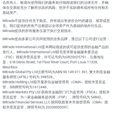
合所有人。敬请在使用我们的服务前仔细阅读我们的法律文件，并确
保在交易前充分了解所涉及的风险。您并不实际拥有或持有任何相关
基础资产。
Mitrade不提供任何关于购买、持有或出售差价合约的建议、推荐或意
见。我们提供的所有产品都是以全球资产作为基础的场外衍生品。
Mitrade提供的所有服务仅基于执行交易指令。
Mitrade是由多家公司共同使用的业务品牌，透过以下公司进行运营：
Mitrade International Ltd是本网站描述的或可提供使用的金融产品的
发行人。Mitrade International Ltd获毛里求斯金融服务委员会
（FSC）授权并受其监管，许可证号码为GB20025791，注册地址
是：6 St Denis Street, 1st Floor River Court, Port Louis 11328,
Mauritius
Mitrade Global Pty Ltd注册号码为ABN 90 149 011 361, 澳大利亚金融
服务牌照 (AFSL) 号码为 398528。
Mitrade Holding Ltd获开曼群岛金融管理局（CIMA）授权并受其监
管，SIB牌照号码为1612446。
Mitrade Markets Pty Ltd 获南非金融部门行为监管局（FSCA）授权并
受其监管，为一家金融服务提供商（FSP），牌照号码为 54842。
Mitrade Financial Services LLC 获阿联酋资本市场管理局（CMA）授
权并受其监管，牌照号码为 20200000397。