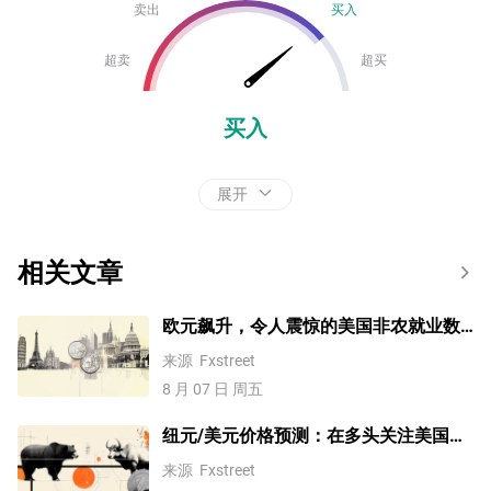
卖出
买入
超卖
超买
买入
展开
相关文章
欧元飙升，令人震惊的美国非农就业数
据逆转美联储9月加息预期
来源
Fxstreet
8 月 07 日 周五
纽元/美元价格预测：在多头关注美国非
农就业数据之际，盘整于0.5860/周低点
来源
Fxstreet
上方