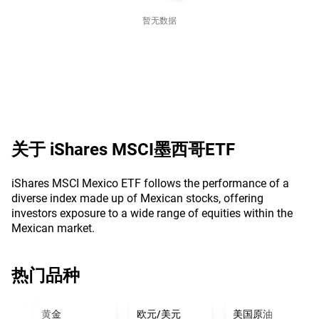
暂无数据
关于
iShares MSCI墨西哥ETF
iShares MSCI Mexico ETF follows the performance of a
diverse index made up of Mexican stocks, offering
investors exposure to a wide range of equities within the
Mexican market.
热门品种
黄金
欧元/美元
美国原油