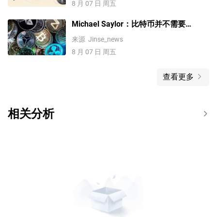
8 月 07 日 周五
Michael Saylor：比特币并不需要
《CLARITY法案》，而是美国需要
来源
Jinse_news
8 月 07 日 周五
查看更多
相关分析