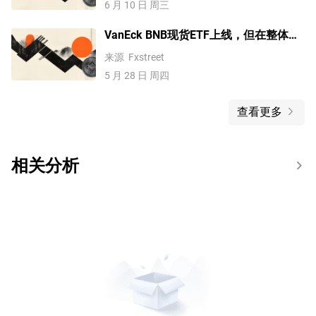
6 月 10 日 周三
VanEck BNB现货ETF上线，但在整体风
险规避情绪主导下未能提振BNB价格
来源
Fxstreet
5 月 28 日 周四
查看更多
相关分析