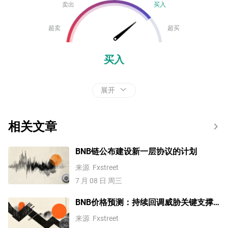
卖出
买入
超卖
超买
买入
展开
相关文章
BNB链公布建设新一层协议的计划
来源
Fxstreet
7 月 08 日 周三
BNB价格预测：持续回调威胁关键支撑
位下方更深跌幅
来源
Fxstreet