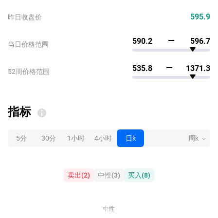
595.9
昨日收盘价
590.2
596.7
当日价格范围
535.8
1371.3
52周价格范围
指标
5分
30分
1小时
4小时
日k
周k
卖出
(
2
)
中性
(
3
)
买入
(
8
)
中性