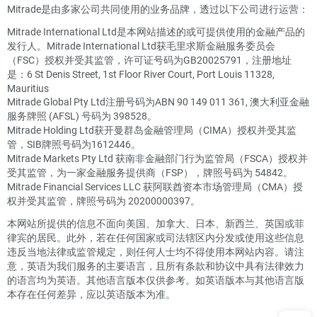
Mitrade是由多家公司共同使用的业务品牌，透过以下公司进行运营：
Mitrade International Ltd是本网站描述的或可提供使用的金融产品的
发行人。Mitrade International Ltd获毛里求斯金融服务委员会
（FSC）授权并受其监管，许可证号码为GB20025791，注册地址
是：6 St Denis Street, 1st Floor River Court, Port Louis 11328,
Mauritius
Mitrade Global Pty Ltd注册号码为ABN 90 149 011 361, 澳大利亚金融
服务牌照 (AFSL) 号码为 398528。
Mitrade Holding Ltd获开曼群岛金融管理局（CIMA）授权并受其监
管，SIB牌照号码为1612446。
Mitrade Markets Pty Ltd 获南非金融部门行为监管局（FSCA）授权并
受其监管，为一家金融服务提供商（FSP），牌照号码为 54842。
Mitrade Financial Services LLC 获阿联酋资本市场管理局（CMA）授
权并受其监管，牌照号码为 20200000397。
本网站所提供的信息不面向美国、加拿大、日本、新西兰、英国或菲
律宾的居民。此外，若在任何国家或司法辖区内分发或使用这些信息
违反当地法律或监管规定，则任何人士均不得使用本网站内容。请注
意，英语为我们服务的主要语言，且所有条款和协议中具有法律效力
的语言均为英语。其他语言版本仅供参考。如英语版本与其他语言版
本存在任何差异，应以英语版本为准。