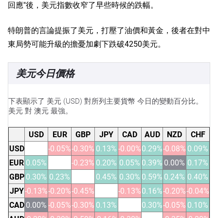
回應"後，美元指數收窄了早些時候的跌幅。
特朗普的言論提振了美元，打壓了油價和黃金，後者在對中
東局勢可能升級的擔憂加劇下跌破4250美元。
美元今日價格
下表顯示了 美元 (USD) 對所列主要貨幣 今日的變動百分比。
美元 對 澳元 最強。
USD
EUR
GBP
JPY
CAD
AUD
NZD
CHF
USD
-0.05%
-0.30%
0.13%
-0.00%
0.29%
-0.08%
0.09%
EUR
0.05%
-0.23%
0.20%
0.05%
0.39%
0.00%
0.17%
GBP
0.30%
0.23%
0.45%
0.30%
0.59%
0.24%
0.40%
JPY
-0.13%
-0.20%
-0.45%
-0.13%
0.16%
-0.20%
-0.04%
CAD
0.00%
-0.05%
-0.30%
0.13%
0.30%
-0.05%
0.10%