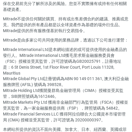
保在交易前充分了解所涉及的風險。您並不實際擁有或持有任何相關
基礎資產。
Mitrade不提供任何關於購買、持有或出售差價合約的建議、推薦或意
見。我們提供的所有產品都是以全球資產作為基礎的場外衍生品。
Mitrade提供的所有服務僅基於執行交易指令。
Mitrade是由多家公司共同使用的業務品牌，透過以下公司進行運營：
Mitrade International Ltd是本網站描述的或可提供使用的金融產品的
發行人。Mitrade International Ltd獲毛里求斯金融服務委員會
（FSC）授權並受其監管，許可證號碼為GB20025791，註冊地址
是：6 St Denis Street, 1st Floor River Court, Port Louis 11328,
Mauritius
Mitrade Global Pty Ltd註冊號碼為ABN 90 149 011 361, 澳大利亞金融
服務牌照 (AFSL) 號碼為 398528。
Mitrade Holding Ltd獲開曼群島金融管理局（CIMA）授權並受其監
管，SIB牌照號碼為1612446。
Mitrade Markets Pty Ltd 獲南非金融部門行為監管局（FSCA）授權並
受其監管，為一家金融服務提供商（FSP），牌照號碼為 54842。
Mitrade Financial Services LLC 獲得阿拉伯聯合大公國資本市場管理
局 (CMA) 授權並受其監管，許可證號為 20200000397。
本網站所提供的資訊不面向美國、加拿大、日本、紐西蘭、英國或菲