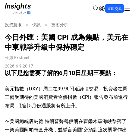
立即交易
投資慧眼
快訊
技術分析
今日外匯：美國 CPI 成為焦點，美元在
中東戰爭升級中保持穩定
來源
Fxstreet
2026-6-9 20:17
以下是您需要了解的6月10日星期三要點：
美元指數（DXY）周二在99.90附近謹慎交易，投資者在周
三備受期待的美國消費者物價指數（CPI）報告發布前進行
布局，預計5月份通脹將有所上升。
在美國總統唐納德·特朗普聲稱伊朗在霍爾木茲海峽擊落了
一架美國阿帕奇直升機，並誓言美國"必須對這次襲擊作出