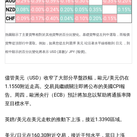
AUD
-0.29%
-0.39%
-0.59%
-0.16%
-0.30%
-0.35%
-0.20%
NZD
0.08%
-0.00%
-0.24%
0.20%
0.05%
0.35%
0.15%
CHF
-0.09%
-0.17%
-0.40%
0.04%
-0.10%
0.20%
-0.15%
熱圖顯示了主要貨幣相對於其他貨幣的百分比變化。基礎貨幣從左列中選取，而報價
貨幣從頂部行中選取。例如，如果您從左列選擇 美元 竝沿著水平線移動到 日元 ，則
框中顯示的百分比變化將表示 USD (基數)/ JPY (報價)。
儘管美元（USD）收窄了大部分早盤跌幅，歐元/美元仍在
1.1550附近走高。交易員繼續關注即將公布的美國CPI報
告。周四，歐洲央行（ECB）預計將加息以幫助將通脹率降
至目標水平。
英鎊/美元在美元走軟的推動下上漲，接近1.3390區域。
美元/日元在160.30附近交易，接近干預水平，當日上漲