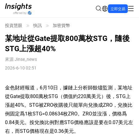
立即交易
投資慧眼
快訊
加密貨幣
某地址從Gate提取800萬枚STG，隨後
STG上漲超40%
來源
Jinse_news
2026-6-10 02:51
金色財經報道，6月10日，據鏈上分析師餘燼監測，某地址
從Gate提取800萬枚STG（價值約220萬美元）後，STG上
漲超40%。STG被ZRO收購後只能單向兌換成ZRO，兌換比
例固定爲1枚STG=0.08634枚ZRO。ZRO並沒漲，價格爲
0.84美元。按兌換比例對應STG價格應該是要在0.07美元左
右，而STG價格現在是0.36美元。