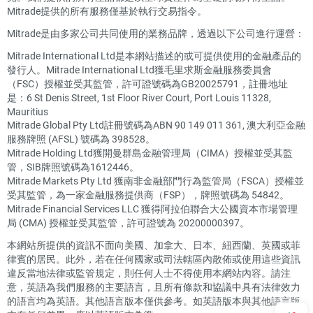
Mitrade提供的所有服務僅基於執行交易指令。
Mitrade是由多家公司共同使用的業務品牌，透過以下公司進行運營：
Mitrade International Ltd是本網站描述的或可提供使用的金融產品的
發行人。Mitrade International Ltd獲毛里求斯金融服務委員會
（FSC）授權並受其監管，許可證號碼為GB20025791，註冊地址
是：6 St Denis Street, 1st Floor River Court, Port Louis 11328,
Mauritius
Mitrade Global Pty Ltd註冊號碼為ABN 90 149 011 361, 澳大利亞金融
服務牌照 (AFSL) 號碼為 398528。
Mitrade Holding Ltd獲開曼群島金融管理局（CIMA）授權並受其監
管，SIB牌照號碼為1612446。
Mitrade Markets Pty Ltd 獲南非金融部門行為監管局（FSCA）授權並
受其監管，為一家金融服務提供商（FSP），牌照號碼為 54842。
Mitrade Financial Services LLC 獲得阿拉伯聯合大公國資本市場管理
局 (CMA) 授權並受其監管，許可證號為 20200000397。
本網站所提供的資訊不面向美國、加拿大、日本、紐西蘭、英國或菲
律賓的居民。此外，若在任何國家或司法轄區內散佈或使用這些資訊
違反當地法律或監管規定，則任何人士不得使用本網站內容。請注
意，英語為我們服務的主要語言，且所有條款和協議中具有法律效力
的語言均為英語。其他語言版本僅供參考。如英語版本與其他語言版