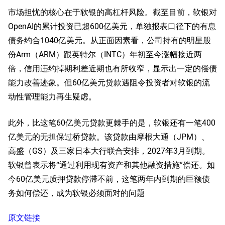
市场担忧的核心在于软银的高杠杆风险。截至目前，软银对
OpenAI的累计投资已超600亿美元，单独报表口径下的有息
债务约合1040亿美元。从正面因素看，公司持有的明星股
份Arm（
ARM
）跟英特尔（
INTC
）年初至今涨幅接近两
倍，信用违约掉期利差近期也有所收窄，显示出一定的偿债
能力改善迹象。但60亿美元贷款遇阻令投资者对软银的流
动性管理能力再生疑虑。
此外，比这笔60亿美元贷款更棘手的是，软银还有一笔400
亿美元的无担保过桥贷款。该贷款由摩根大通（
JPM
）、
高盛（
GS
）及三家日本大行联合安排，2027年3月到期。
软银曾表示将“通过利用现有资产和其他融资措施”偿还。如
今60亿美元质押贷款停滞不前，这笔两年内到期的巨额债
务如何偿还，成为软银必须面对的问题
原文链接