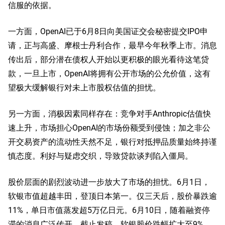
信服的依据。
一方面，OpenAI已于6月8日向美国证交会秘密提交IPO申
请，正与高盛、摩根士丹利合作，最早今年秋季上市。消息
传出后，部分潜在债权人开始以更积极的眼光看待这笔贷
款，一旦上市，OpenAI将拥有公开市场的公允价值，这有
望极大缓解银行对未上市股权估值的担忧。
另一方面，消极因素同样存在：竞争对手Anthropic估值快
速上升，市场担心OpenAI的市场份额受到侵蚀；加之非公
开交易资产的流动性天然不足，银行对抵押品质量始终持谨
慎态度。利好与疑虑交织，导致贷款谈判陷入僵局。
股价层面的剧烈波动进一步放大了市场的担忧。6月1日，
软银市值超越丰田，登顶日本第一。仅三天后，股价暴跌逾
11%，单日市值蒸发超5万亿日元。6月10日，随着融资停
滞的消息广泛传开，截止发稿，软银股价跌幅扩大至9%，