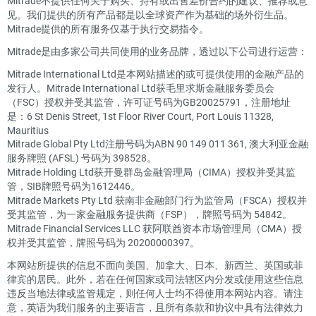
Mitrade不提供任何关于购买、持有或出售差价合约的建议、推荐或意
见。我们提供的所有产品都是以全球资产作为基础的场外衍生品。
Mitrade提供的所有服务仅基于执行交易指令。
Mitrade是由多家公司共同使用的业务品牌，透过以下公司进行运营：
Mitrade International Ltd是本网站描述的或可提供使用的金融产品的
发行人。Mitrade International Ltd获毛里求斯金融服务委员会
（FSC）授权并受其监管，许可证号码为GB20025791，注册地址
是：6 St Denis Street, 1st Floor River Court, Port Louis 11328,
Mauritius
Mitrade Global Pty Ltd注册号码为ABN 90 149 011 361, 澳大利亚金融
服务牌照 (AFSL) 号码为 398528。
Mitrade Holding Ltd获开曼群岛金融管理局（CIMA）授权并受其监
管，SIB牌照号码为1612446。
Mitrade Markets Pty Ltd 获南非金融部门行为监管局（FSCA）授权并
受其监管，为一家金融服务提供商（FSP），牌照号码为 54842。
Mitrade Financial Services LLC 获阿联酋资本市场管理局（CMA）授
权并受其监管，牌照号码为 20200000397。
本网站所提供的信息不面向美国、加拿大、日本、新西兰、英国或菲
律宾的居民。此外，若在任何国家或司法辖区内分发或使用这些信息
违反当地法律或监管规定，则任何人士均不得使用本网站内容。请注
意，英语为我们服务的主要语言，且所有条款和协议中具有法律效力