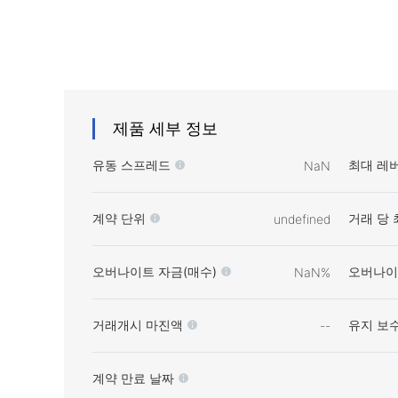
제품 세부 정보
유동 스프레드
최대 레
NaN
계약 단위
거래 당 
undefined
오버나이트 자금(매수)
오버나이
NaN%
거래개시 마진액
유지 보
--
계약 만료 날짜