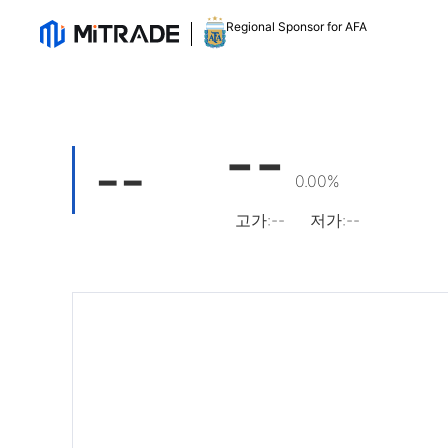
Regional Sponsor for AFA
--
--
0.00%
고가
:
--
저가
:
--