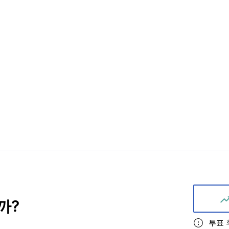
까
?
투표 