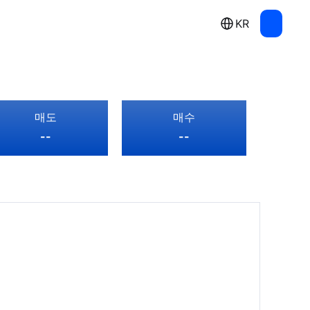
KR
매도
매수
--
--