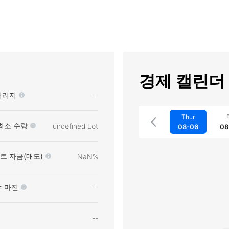
경제 캘린더
버리지
--
Thur
F
최소 수량
undefined Lot
08-06
08
트 자금(매도)
NaN%
수 마진
--
--