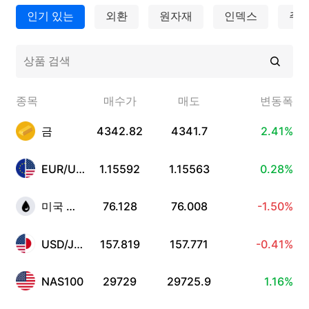
수상과 영예
도움말
English
인기 있는
외환
원자재
인덱스
주
심리 지표
미디어 센터
FAQ
Bahasa Indonesia
고객 자금 보호
Bahasa Melayu
법적 서류
繁體中文
종목
매수가
매도
변동폭
Affiliates
한국어
금
4342.82
4341.7
2.41%
ไทย
EUR/USD
1.15592
1.15563
0.28%
Tiếng việt
미국 원유
76.128
76.008
-1.50%
العربية
简体中文
USD/JPY
157.819
157.771
-0.41%
Español
NAS100
29729
29725.9
1.16%
Português (Brasil)