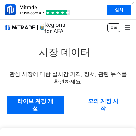
Mitrade
설치
TrustScore
4.7
Regional Sponsor
등록
for AFA
상품
시장 데이터
외환
거래
원자재
트레이딩 플랫폼
시장 도구
관심 시장에 대한 실시간 가격, 정서, 관련 뉴스를
주식
확인하세요.
거래 명세
시장 데이터
교육
인덱스
위험 관리
경제 캘린더
기초
회사
라이브 계정 개
모의 계정 시
ETF
수수료 및 요금
설
작
뉴스
Academy
Mitrade 소개
지원
시장 전망
인사이트
AFA 후원
문의
KR
매매 분석
EBook