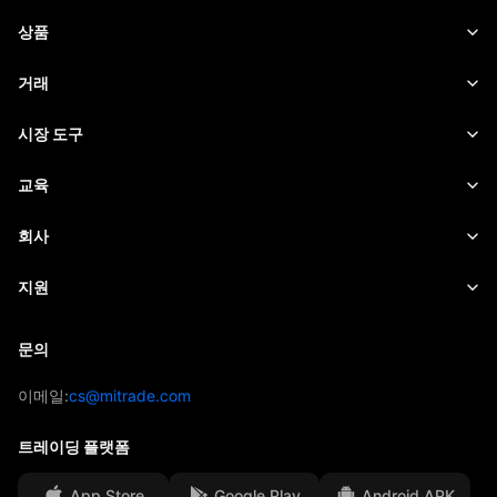
상품
외환
거래
원자재
트레이딩 플랫폼
시장 도구
주식
거래 명세
시장 데이터
교육
인덱스
위험 관리
경제 캘린더
기초
회사
ETF
수수료 및 요금
뉴스
Academy
Mitrade 소개
지원
시장 전망
인사이트
AFA 후원
문의
문의
매매 분석
EBook
수상과 영예
도움말
이메일:
cs@mitrade.com
심리 지표
미디어 센터
FAQ
트레이딩 플랫폼
고객 자금 보호
App Store
Google Play
Android APK