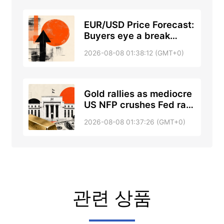
EUR/USD Price Forecast:
Buyers eye a break
above the 100-day SMA
2026-08-08 01:38:12 (GMT+0)
Gold rallies as mediocre
US NFP crushes Fed rate
hike bets
2026-08-08 01:37:26 (GMT+0)
관련 상품