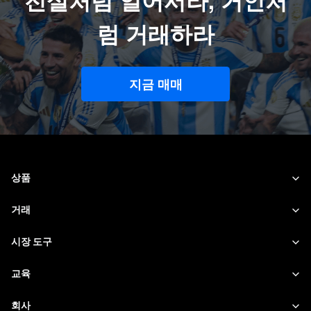
럼 거래하라
지금 매매
상품
외환
거래
원자재
트레이딩 플랫폼
시장 도구
주식
거래 명세
시장 데이터
교육
인덱스
위험 관리
경제 캘린더
기초
회사