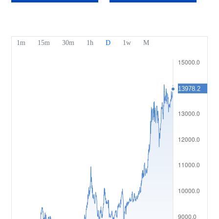
수상과 영예
도움말
English
심리 지표
미디어 센터
FAQ
Bahasa Indonesia
고객 자금 보호
Bahasa Melayu
법적 서류
繁體中文
Affiliates
한국어
ไทย
Tiếng việt
العربية
简体中文
Español
Português (Brasil)