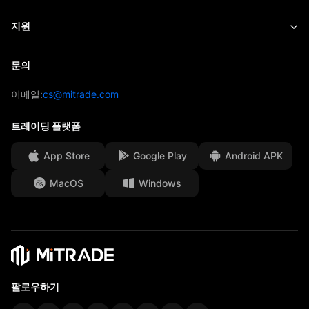
ETF
수수료 및 요금
뉴스
Academy
Mitrade 소개
지원
시장 전망
인사이트
AFA 후원
문의
문의
매매 분석
EBook
수상과 영예
도움말
이메일:
cs@mitrade.com
심리 지표
미디어 센터
FAQ
트레이딩 플랫폼
고객 자금 보호
App Store
Google Play
Android APK
법적 서류
MacOS
Windows
Affiliates
팔로우하기