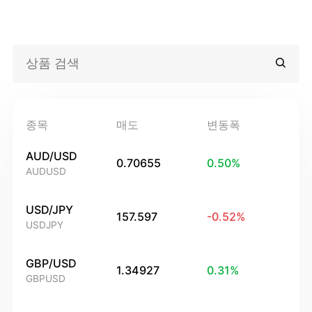
종목
매도
변동폭
AUD/USD
0.70655
0.50
%
AUDUSD
USD/JPY
157.597
-0.52
%
USDJPY
GBP/USD
1.34927
0.31
%
GBPUSD