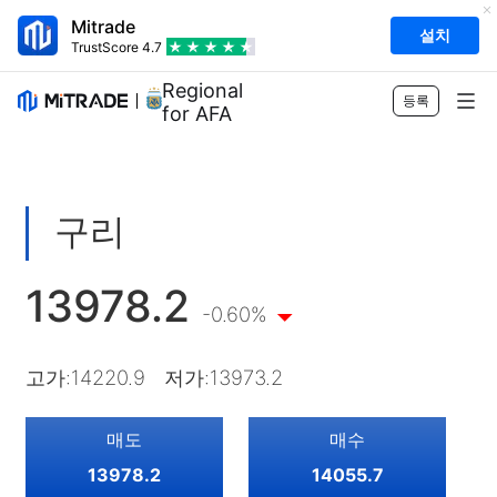
Mitrade
설치
TrustScore
4.7
Regional Sponsor
등록
for AFA
상품
외환
거래
구리
원자재
트레이딩 플랫폼
시장 도구
13978.2
주식
거래 명세
시장 데이터
교육
-0.60%
인덱스
위험 관리
경제 캘린더
기초
회사
고가
:
14220.9
저가
:
13973.2
ETF
수수료 및 요금
뉴스
Academy
Mitrade 소개
지원
매도
매수
시장 전망
인사이트
AFA 후원
문의
KR
13978.2
14055.7
매매 분석
EBook