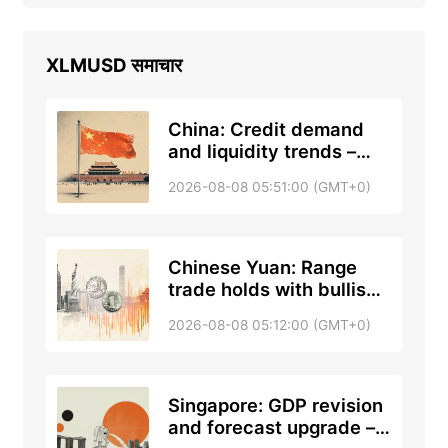
XLMUSD
समाचार
China: Credit demand
and liquidity trends –
DBS
2026-08-08 05:51:00 (GMT+0)
Chinese Yuan: Range
trade holds with bullish
tone against US Dollar –
2026-08-08 05:12:00 (GMT+0)
UOB
Singapore: GDP revision
and forecast upgrade –