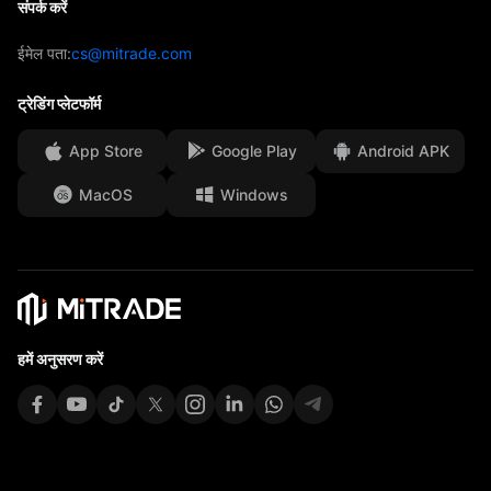
संपर्क करें
ट्रेडिंग विश्लेषण
EBook
हमारे पुरस्कार
सेवा केंद्र
ईमेल पता:
cs@mitrade.com
सेंटिमेंट
मीडिया सेंटर
सामान्य प्रश्न
ट्रेडिंग प्लेटफॉर्म
ग्राहक धन संरक्षण
App Store
Google Play
Android APK
कानूनी दस्तावेज़
MacOS
Windows
Affiliates
हमें अनुसरण करें