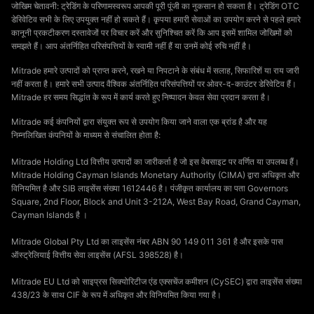
जोखिम चेतावनी: ट्रेडिंग के परिणामस्वरूप आपकी पूरी पूंजी का नुकसान हो सकता है। ट्रेडिंग OTC
डेरिवेटिव सभी के लिए उपयुक्त नहीं हो सकते हैं। कृपया हमारी सेवाओं का उपयोग करने से पहले हमारे
कानूनी प्रकटीकरण दस्तावेजों पर विचार करें और सुनिश्चित करें कि आप इसमें शामिल जोखिमों को
समझते हैं। आप अंतर्निहित परिसंपत्तियों के स्वामी नहीं हैं या उनमें कोई रुचि नहीं है।
Mitrade हमारे उत्पादों को प्राप्त करने, रखने या निपटाने के संबंध में सलाह, सिफारिशें या राय जारी
नहीं करता है। हमारे सभी उत्पाद वैश्विक अंतर्निहित परिसंपत्तियों पर ओवर-द-काउंटर डेरिवेटिव हैं।
Mitrade हर समय सिद्धांत के रूप में कार्य करते हुए निष्पादन केवल सेवा प्रदान करता है।
Mitrade कई कंपनियों द्वारा संयुक्त रूप से उपयोग किया जाने वाला एक ब्रांड है और यह
निम्नलिखित कंपनियों के माध्यम से संचालित होता है:
Mitrade Holding Ltd वित्तीय उत्पादों का जारीकर्ता है जो इस वेबसाइट पर वर्णित या उपलब्ध हैं।
Mitrade Holding Cayman Islands Monetary Authority (CIMA) द्वारा अधिकृत और
विनियमित है और SIB लाइसेंस संख्या 1612446 है। पंजीकृत कार्यालय का पता Governors
Square, 2nd Floor, Block and Unit 3-212A, West Bay Road, Grand Cayman,
Cayman Islands है ।
Mitrade Global Pty Ltd का लाइसेंस नंबर ABN 90 149 011 361 है और इसके पास
ऑस्ट्रेलियाई वित्तीय सेवा लाइसेंस (AFSL 398528) है।
Mitrade EU Ltd को साइप्रस सिक्योरिटीज एंड एक्सचेंज कमीशन (CySEC) द्वारा लाइसेंस संख्या
438/23 के साथ CIF के रूप में अधिकृत और विनियमित किया गया है।