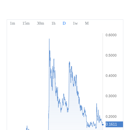
हमारे पुरस्कार
सेवा केंद्र
English
सेंटिमेंट
मीडिया सेंटर
सामान्य प्रश्न
Bahasa Indonesia
ग्राहक धन संरक्षण
Bahasa Melayu
कानूनी दस्तावेज़
繁體中文
Affiliates
한국어
ไทย
Tiếng việt
العربية
简体中文
Español
Português (Brasil)