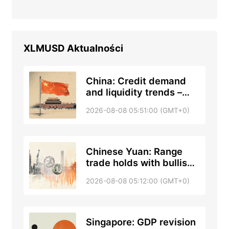
XLMUSD
Aktualności
China: Credit demand
and liquidity trends –
DBS
2026-08-08 05:51:00 (GMT+0)
Chinese Yuan: Range
trade holds with bullish
tone against US Dollar –
2026-08-08 05:12:00 (GMT+0)
UOB
Singapore: GDP revision