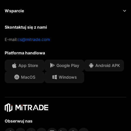
ETF-y
Opłaty i koszty
Aktualności
Academy
O firmie Mitrade
Wsparcie
Prognoza
Wnioski
Sponsoring AFA
Skontaktuj się z nami
Skontaktuj się z nami
Analiza handlowa
EBook
Nasze nagrody
Centrum pomocy
E-mail:
cs@mitrade.com
Sentyment
Centrum medialne
Często zadawane pytania
Platforma handlowa
Bezpieczeństwo środków klientów
App Store
Google Play
Android APK
Dokumenty prawne
MacOS
Windows
Affiliates
Obserwuj nas