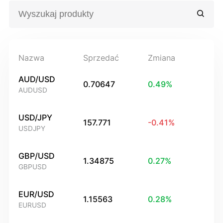
Nazwa
Sprzedać
Zmiana
AUD/USD
0.70647
0.49
%
AUDUSD
USD/JPY
157.771
-0.41
%
USDJPY
GBP/USD
1.34875
0.27
%
GBPUSD
EUR/USD
1.15563
0.28
%
EURUSD