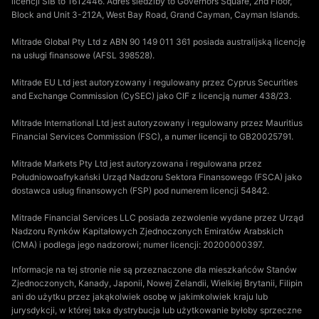
licencji SIB to 1612446. Adres siedziby to Governors Square, 2nd Floor,
Block and Unit 3-212A, West Bay Road, Grand Cayman, Cayman Islands.
Mitrade Global Pty Ltd z ABN 90 149 011 361 posiada australijską licencję
na usługi finansowe (AFSL 398528).
Mitrade EU Ltd jest autoryzowany i regulowany przez Cyprus Securities
and Exchange Commission (CySEC) jako CIF z licencją numer 438/23.
Mitrade International Ltd jest autoryzowany i regulowany przez Mauritius
Financial Services Commission (FSC), a numer licencji to GB20025791.
Mitrade Markets Pty Ltd jest autoryzowana i regulowana przez
Południowoafrykański Urząd Nadzoru Sektora Finansowego (FSCA) jako
dostawca usług finansowych (FSP) pod numerem licencji 54842.
Mitrade Financial Services LLC posiada zezwolenie wydane przez Urząd
Nadzoru Rynków Kapitałowych Zjednoczonych Emiratów Arabskich
(CMA) i podlega jego nadzorowi; numer licencji: 20200000397.
Informacje na tej stronie nie są przeznaczone dla mieszkańców Stanów
Zjednoczonych, Kanady, Japonii, Nowej Zelandii, Wielkiej Brytanii, Filipin
ani do użytku przez jakąkolwiek osobę w jakimkolwiek kraju lub
jurysdykcji, w której taka dystrybucja lub użytkowanie byłoby sprzeczne