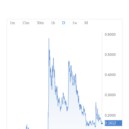
Nasze nagrody
Centrum pomocy
English
Sentyment
Centrum medialne
Często zadawane pytania
Bahasa Indonesia
Bezpieczeństwo środków klientów
Bahasa Melayu
Dokumenty prawne
繁體中文
Affiliates
한국어
ไทย
Tiếng việt
العربية
简体中文
Español
Português (Brasil)