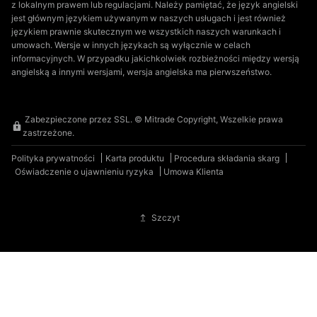
z lokalnym prawem lub regulacjami. Należy pamiętać, że język angielski
jest głównym językiem używanym w naszych usługach i jest również
językiem prawnie skutecznym we wszystkich naszych warunkach i
umowach. Wersje w innych językach są wyłącznie w celach
informacyjnych. W przypadku jakichkolwiek rozbieżności między wersją
angielską a innymi wersjami, wersja angielska ma pierwszeństwo.
Zabezpieczone przez SSL. © Mitrade Copyright, Wszelkie prawa
zastrzeżone.
Polityka prywatności
Karta produktu
Procedura składania skarg
Oświadczenie o ujawnieniu ryzyka
Umowa Klienta
Szczyt