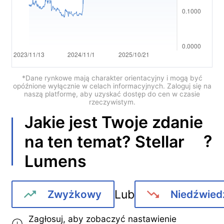
Português
Deutsch
Français
Nederlands
*Dane rynkowe mają charakter orientacyjny i mogą być
opóźnione wyłącznie w celach informacyjnych. Zaloguj się na
naszą platformę, aby uzyskać dostęp do cen w czasie
Italiano
rzeczywistym.
Jakie jest Twoje zdanie
Polski
?
na ten temat?
Stellar
हिन्दी
Lumens
Lub
Zwyżkowy
Niedźwied
Zagłosuj, aby zobaczyć nastawienie