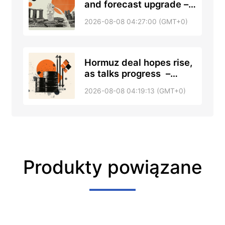
and forecast upgrade –
DBS
2026-08-08 04:27:00 (GMT+0)
Hormuz deal hopes rise,
as talks progress –
RTRS, ABC News
2026-08-08 04:19:13 (GMT+0)
Produkty powiązane