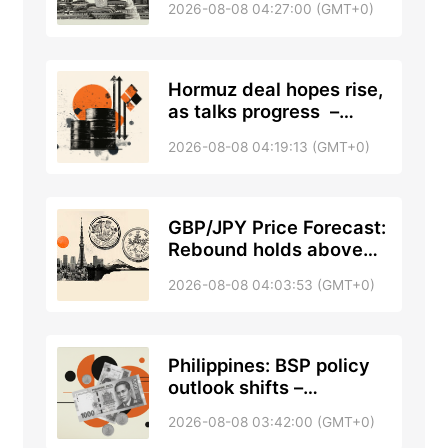
2026-08-08 04:27:00 (GMT+0)
Hormuz deal hopes rise,
as talks progress –
RTRS, ABC News
2026-08-08 04:19:13 (GMT+0)
GBP/JPY Price Forecast:
Rebound holds above
200-day SMA
2026-08-08 04:03:53 (GMT+0)
Philippines: BSP policy
outlook shifts –
Standard Chartered
2026-08-08 03:42:00 (GMT+0)