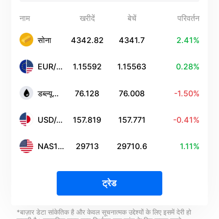
Português
नाम
खरीदें
बेचें
परिवर्तन
Deutsch
सोना
4342.82
4341.7
2.41%
Français
EUR/USD
1.15592
1.15563
0.28%
Nederlands
डब्ल्यूटीआई
76.128
76.008
-1.50%
Italiano
Polski
USD/JPY
157.819
157.771
-0.41%
हिन्दी
NAS100
29713
29710.6
1.11%
ट्रेड
*बाज़ार डेटा सांकेतिक है और केवल सूचनात्मक उद्देश्यों के लिए इसमें देरी हो