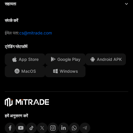
खबरें
Academy
Mitrade के बारे में
सहायता
पूर्वानुमान
अंतर्दृष्टि
AFA प्रायोजन
संपर्क करें
संपर्क करें
ट्रेडिंग विश्लेषण
EBook
हमारे पुरस्कार
सेवा केंद्र
ईमेल पता:
cs@mitrade.com
सेंटिमेंट
मीडिया सेंटर
सामान्य प्रश्न
ट्रेडिंग प्लेटफॉर्म
ग्राहक धन संरक्षण
App Store
Google Play
Android APK
कानूनी दस्तावेज़
MacOS
Windows
Affiliates
हमें अनुसरण करें