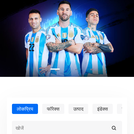
हमारे पुरस्कार
सेवा केंद्र
English
सेंटिमेंट
मीडिया सेंटर
सामान्य प्रश्न
Bahasa Indonesia
ग्राहक धन संरक्षण
Bahasa Melayu
कानूनी दस्तावेज़
繁體中文
Affiliates
한국어
ไทย
Tiếng việt
العربية
简体中文
लोकप्रिय
फॉरेक्स
उत्पाद
इंडेक्स
शेयर
Español
Português (Brasil)