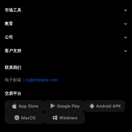
商品
交易平台
市场工具
股票
合约细则
实时报价
教育
指数
风险管理
财经日历
快速入门
公司
ETF
收费与费用
实时新闻
Academy
关于Mitrade
客户支持
交易观点
投资慧眼
AFA 赞助商
联络我们
联系我们
交易策略
EBook
奖项及荣誉
帮助中心
电子邮箱：
cs@mitrade.com
情绪指数
媒体中心
常见问题
交易平台
资金安全
App Store
Google Play
Android APK
法律文件
MacOS
Windows
Affiliates