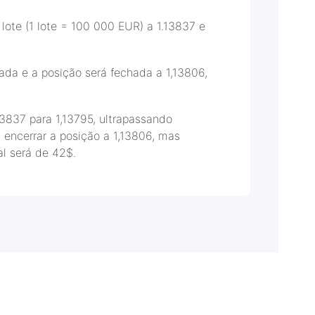
ote (1 lote = 100 000 EUR) a 1.13837 e
ada e a posição será fechada a 1,13806,
3837 para 1,13795, ultrapassando
 encerrar a posição a 1,13806, mas
al será de 42$.