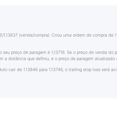
/1.13837 (venda/compra). Criou uma ordem de compra de 1 lo
o seu preço de paragem é 1,13716. Se o preço de venda do pr
 a distância que definiu, e o preço de paragem atualizado s
uto cair de 1.13846 para 1.13746, o trailing stop loss será a