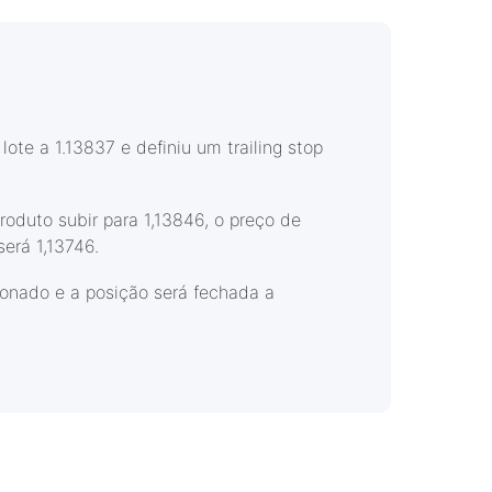
te a 1.13837 e definiu um trailing stop
oduto subir para 1,13846, o preço de
erá 1,13746.
cionado e a posição será fechada a