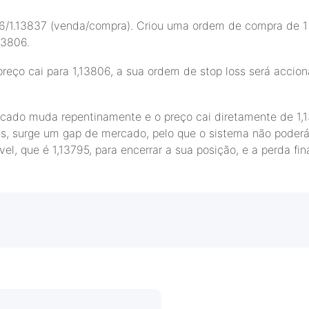
6/1.13837 (venda/compra). Criou uma ordem de compra de 1 l
13806.
reço cai para 1,13806, a sua ordem de stop loss será accion
cado muda repentinamente e o preço cai diretamente de 1,1
ss, surge um gap de mercado, pelo que o sistema não poderá
el, que é 1,13795, para encerrar a sua posição, e a perda fin