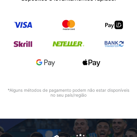
Português
Deutsch
Français
Nederlands
Italiano
Polski
हिन्दी
*Alguns métodos de pagamento podem não estar disponíveis
no seu país/região