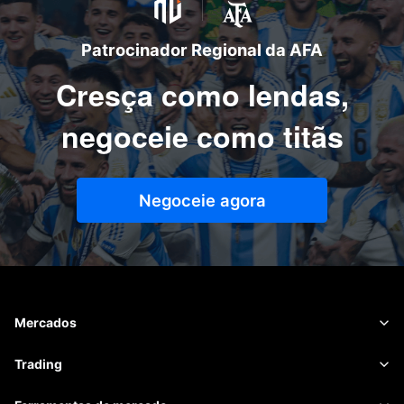
Patrocinador Regional da AFA
Cresça como lendas,
negoceie como titãs
Negoceie agora
Mercados
Forex
Trading
Matérias-primas
Plataforma de negociação