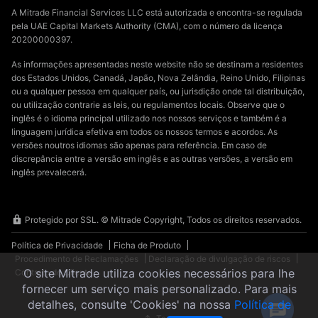
A Mitrade Financial Services LLC está autorizada e encontra-se regulada
pela UAE Capital Markets Authority (CMA), com o número da licença
20200000397.
As informações apresentadas neste website não se destinam a residentes
dos Estados Unidos, Canadá, Japão, Nova Zelândia, Reino Unido, Filipinas
ou a qualquer pessoa em qualquer país, ou jurisdição onde tal distribuição,
ou utilização contrarie as leis, ou regulamentos locais. Observe que o
inglês é o idioma principal utilizado nos nossos serviços e também é a
linguagem jurídica efetiva em todos os nossos termos e acordos. As
versões noutros idiomas são apenas para referência. Em caso de
discrepância entre a versão em inglês e as outras versões, a versão em
inglês prevalecerá.
Protegido por SSL. © Mitrade Copyright, Todos os direitos reservados.
Política de Privacidade
Ficha de Produto
Procedimento de Reclamações
Declaração de divulgação de riscos
O site Mitrade utiliza cookies necessários para lhe
Contrato de Cliente
fornecer um serviço mais personalizado. Para mais
detalhes, consulte 'Cookies' na nossa
Política de