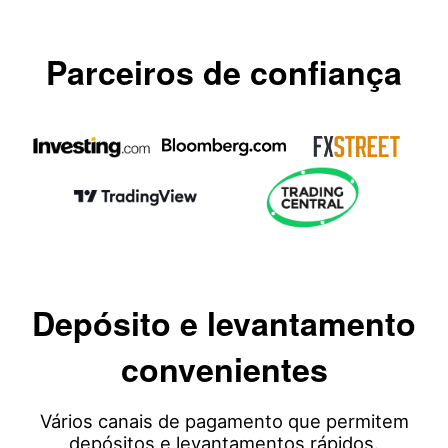
Os nossos prémios
Centro de ajuda
English
Sentimento
Centro multimédia
PERGUNTAS FREQUENTES
Bahasa Indonesia
Parceiros de confiança
Segurança dos fundos do cliente
Bahasa Melayu
Documentos legais
繁體中文
Affiliates
한국어
ไทย
Tiếng việt
العربية
Depósito e levantamento
简体中文
convenientes
Español
Vários canais de pagamento que permitem
Português (Brasil)
depósitos e levantamentos rápidos.