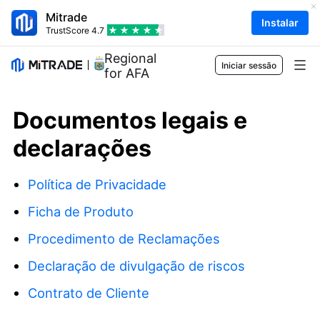
Mitrade
Instalar
TrustScore
4.7
Regional Sponsor
Iniciar sessão
for AFA
Mercados
Documentos legais e
Forex
Trading
declarações
Matérias-primas
Plataforma de negociação
Ferramentas de mercado
Política de Privacidade
Ações
Especificações do contrato
Dados de mercado
Formação
Ficha de Produto
Índices
Gestão de risco
Calendário económico
Noções básicas
Empresa
Procedimento de Reclamações
ETFs
Taxas e encargos
Notícias
Academy
Sobre Mitrade
Declaração de divulgação de riscos
Apoio
Previsão
Insights
Contrato de Cliente
Patrocínio da AFA
Contacte-nos
PT
Análise de negociação
EBook