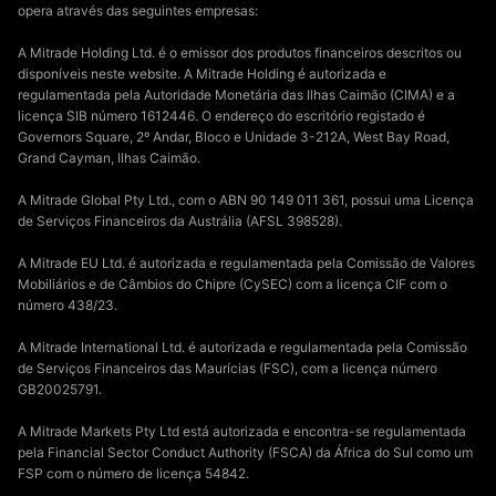
opera através das seguintes empresas:
A Mitrade Holding Ltd. é o emissor dos produtos financeiros descritos ou
disponíveis neste website. A Mitrade Holding é autorizada e
regulamentada pela Autoridade Monetária das Ilhas Caimão (CIMA) e a
licença SIB número 1612446. O endereço do escritório registado é
Governors Square, 2º Andar, Bloco e Unidade 3-212A, West Bay Road,
Grand Cayman, Ilhas Caimão.
A Mitrade Global Pty Ltd., com o ABN 90 149 011 361, possui uma Licença
de Serviços Financeiros da Austrália (AFSL 398528).
A Mitrade EU Ltd. é autorizada e regulamentada pela Comissão de Valores
Mobiliários e de Câmbios do Chipre (CySEC) com a licença CIF com o
número 438/23.
A Mitrade International Ltd. é autorizada e regulamentada pela Comissão
de Serviços Financeiros das Maurícias (FSC), com a licença número
GB20025791.
A Mitrade Markets Pty Ltd está autorizada e encontra-se regulamentada
pela Financial Sector Conduct Authority (FSCA) da África do Sul como um
FSP com o número de licença 54842.