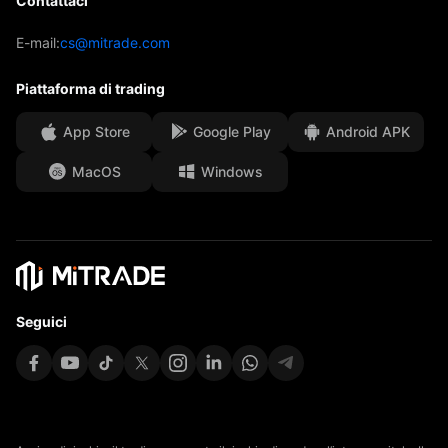
Contattaci
Analisi di trading
EBook
I nostri premi
Centro assistenza
E-mail:
cs@mitrade.com
Sentimento
Centro media
FAQ
Piattaforma di trading
Sicurezza dei fondi dei clienti
App Store
Google Play
Android APK
Documenti legali
MacOS
Windows
Affiliates
Seguici