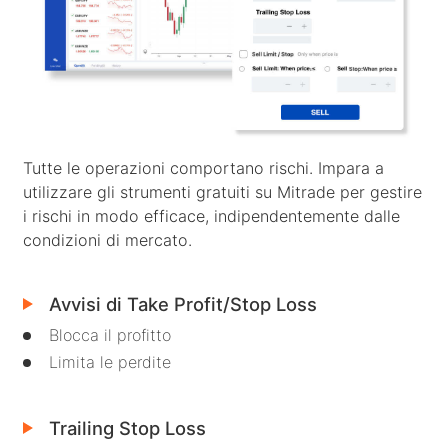
I nostri premi
Centro assistenza
English
Sentimento
Centro media
FAQ
Bahasa Indonesia
Sicurezza dei fondi dei clienti
Bahasa Melayu
Documenti legali
繁體中文
Tutte le operazioni comportano rischi. Impara a
Affiliates
한국어
utilizzare gli strumenti gratuiti su Mitrade per gestire
i rischi in modo efficace, indipendentemente dalle
ไทย
condizioni di mercato.
Tiếng việt
Avvisi di Take Profit/Stop Loss
العربية
Blocca il profitto
简体中文
Limita le perdite
Español
Trailing Stop Loss
Português (Brasil)