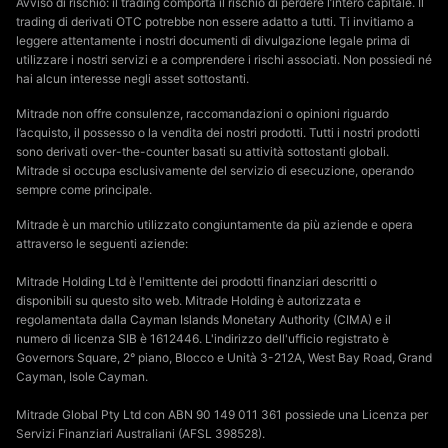
Avviso di rischio: il trading comporta il rischio di perdere l’intero capitale. Il
trading di derivati OTC potrebbe non essere adatto a tutti. Ti invitiamo a
leggere attentamente i nostri documenti di divulgazione legale prima di
utilizzare i nostri servizi e a comprendere i rischi associati. Non possiedi né
hai alcun interesse negli asset sottostanti.
Mitrade non offre consulenze, raccomandazioni o opinioni riguardo
l’acquisto, il possesso o la vendita dei nostri prodotti. Tutti i nostri prodotti
sono derivati over-the-counter basati su attività sottostanti globali.
Mitrade si occupa esclusivamente del servizio di esecuzione, operando
sempre come principale.
Mitrade è un marchio utilizzato congiuntamente da più aziende e opera
attraverso le seguenti aziende:
Mitrade Holding Ltd è l'emittente dei prodotti finanziari descritti o
disponibili su questo sito web. Mitrade Holding è autorizzata e
regolamentata dalla Cayman Islands Monetary Authority (CIMA) e il
numero di licenza SIB è 1612446. L'indirizzo dell'ufficio registrato è
Governors Square, 2° piano, Blocco e Unità 3-212A, West Bay Road, Grand
Cayman, Isole Cayman.
Mitrade Global Pty Ltd con ABN 90 149 011 361 possiede una Licenza per
Servizi Finanziari Australiani (AFSL 398528).