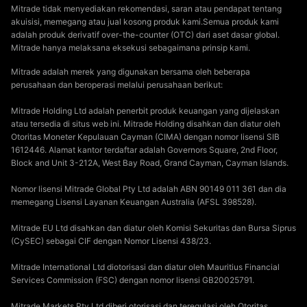
Mitrade tidak menyediakan rekomendasi, saran atau pendapat tentang
akuisisi, memegang atau jual kosong produk kami.Semua produk kami
adalah produk derivatif over-the-counter (OTC) dari aset dasar global.
Mitrade hanya melaksana eksekusi sebagaimana prinsip kami.
Mitrade adalah merek yang digunakan bersama oleh beberapa
perusahaan dan beroperasi melalui perusahaan berikut:
Mitrade Holding Ltd adalah penerbit produk keuangan yang dijelaskan
atau tersedia di situs web ini. Mitrade Holding disahkan dan diatur oleh
Otoritas Moneter Kepulauan Cayman (CIMA) dengan nomor lisensi SIB
1612446. Alamat kantor terdaftar adalah Governors Square, 2nd Floor,
Block and Unit 3-212A, West Bay Road, Grand Cayman, Cayman Islands.
Nomor lisensi Mitrade Global Pty Ltd adalah ABN 90149 011 361 dan dia
memegang Lisensi Layanan Keuangan Australia (AFSL 398528).
Mitrade EU Ltd disahkan dan diatur oleh Komisi Sekuritas dan Bursa Siprus
(CySEC) sebagai CIF dengan Nomor Lisensi 438/23.
Mitrade International Ltd diotorisasi dan diatur oleh Mauritius Financial
Services Commission (FSC) dengan nomor lisensi GB20025791.
Mitrade Markets Pty Ltd diberi otorisasi dan teregulasi oleh Otoritas