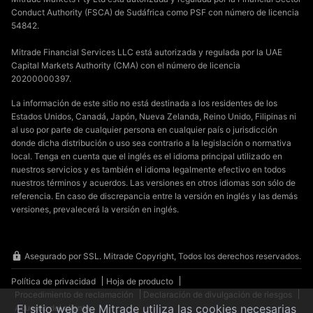
Conduct Authority (FSCA) de Sudáfrica como PSF con número de licencia
54842.
Mitrade Financial Services LLC está autorizada y regulada por la UAE
Capital Markets Authority (CMA) con el número de licencia
20200000397.
La información de este sitio no está destinada a los residentes de los
Estados Unidos, Canadá, Japón, Nueva Zelanda, Reino Unido, Filipinas ni
al uso por parte de cualquier persona en cualquier país o jurisdicción
donde dicha distribución o uso sea contrario a la legislación o normativa
local. Tenga en cuenta que el inglés es el idioma principal utilizado en
nuestros servicios y es también el idioma legalmente efectivo en todos
nuestros términos y acuerdos. Las versiones en otros idiomas son sólo de
referencia. En caso de discrepancia entre la versión en inglés y las demás
versiones, prevalecerá la versión en inglés.
Asegurado por SSL. Mitrade Copyright, Todos los derechos reservados.
Política de privacidad
Hoja de producto
Procedimiento de reclamación
Declaración de divulgación de riesgos
El sitio web de Mitrade utiliza las cookies necesarias
Acuerdo del cliente