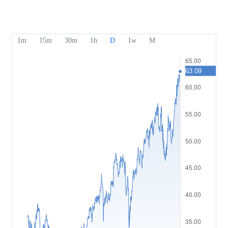
Nuestros premios
Centro de ayuda
English
Indicador de sentimiento
Centro de medios
F.A.Q.
Bahasa Indonesia
Seguridad de los fondos
Bahasa Melayu
Documentos Legales
繁體中文
Affiliates
한국어
ไทย
Tiếng việt
العربية
简体中文
Español
Português (Brasil)