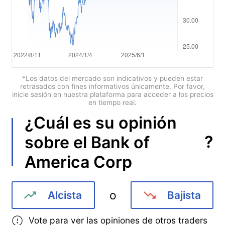
Português
Deutsch
Français
Nederlands
*Los datos del mercado son indicativos y pueden estar
retrasados con fines informativos únicamente. Por favor,
inicie sesión en nuestra plataforma para acceder a los precios
Italiano
en tiempo real.
¿Cuál es su opinión
Polski
?
sobre el
Bank of
हिन्दी
America Corp
o
Alcista
Bajista
Vote para ver las opiniones de otros traders