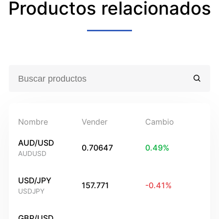
Productos relacionados
Nombre
Vender
Cambio
AUD/USD
0.70647
0.49
%
AUDUSD
USD/JPY
157.771
-0.41
%
USDJPY
GBP/USD