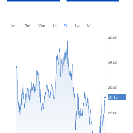
獎項及榮譽
幫助中心
English
情緒指數
媒體中心
常見問題
Bahasa Indonesia
資金安全
Bahasa Melayu
法律文件
繁體中文
Affiliates
한국어
ไทย
Tiếng việt
العربية
简体中文
Español
Português (Brasil)