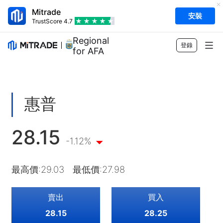
Mitrade
安裝
TrustScore
4.7
Regional Sponsor
登錄
for AFA
市場
外匯
交易
惠普
商品
交易平台
市場工具
28.15
股票
合約細則
即時報價
教育
-1.12%
指數
風險管理
財經日曆
快速入門
公司
最高價
:
29.03
最低價
:
27.98
ETF
收費與費用
即時新聞
Academy
關於Mitrade
客戶支援
賣出
買入
交易觀點
投資慧眼
AFA 贊助商
聯絡我們
ZH
28.15
28.25
交易策略
EBook