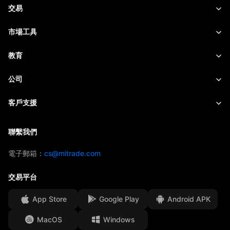
外匯
交易
商品
交易平台
市場工具
股票
合約細則
即時報價
教育
指數
風險管理
財經日曆
快速入門
公司
ETF
收費與費用
即時新聞
Academy
關於Mitrade
客戶支援
交易觀點
投資慧眼
AFA 贊助商
聯絡我們
聯繫我們
交易策略
EBook
獎項及榮譽
幫助中心
電子郵箱：
cs@mitrade.com
情緒指數
媒體中心
常見問題
交易平台
資金安全
App Store
Google Play
Android APK
法律文件
MacOS
Windows