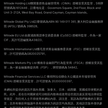
Mitrade Holding Ltd獲開曼群島金融管理局（CIMA）授權並受其監管，SIB牌
照號碼為1612446，註冊地址是：Governors Square, 2nd Floor, Block and
Unit 3-212A, West Bay Road, Grand Cayman, Cayman Islands。
Mitrade Global Pty Ltd註冊號碼為ABN 90 149 011 361, 澳大利亞金融服務牌
照 (AFSL) 號碼為 398528。
Mitrade EU Ltd 由塞浦路斯證券交易委員會 (CySEC) 授權和監管，作為一家
CIF，其許可證編號為438/23。
Mitrade International Ltd獲毛里求斯金融服務委員會（FSC）授權並受其監
管，許可證號碼為GB20025791。
Mitrade Markets Pty Ltd 獲南非金融部門行為監管局（FSCA）授權並受其監
管，為一家金融服務提供商（FSP），牌照號碼為 54842。
Mitrade Financial Services LLC 獲得阿拉伯聯合大公國資本市場管理局
(CMA) 授權並受其監管，許可證號為 20200000397。
本網站所提供的資訊不面向美國、加拿大、日本、紐西蘭、英國或菲律賓的居
民。此外，若在任何國家或司法轄區內散佈或使用這些資訊違反當地法律或監
管規定，則任何人士不得使用本網站內容。請注意，英語為我們服務的主要語
言，且所有條款和協議中具有法律效力的語言均為英語。其他語言版本僅供參
考。如英語版本與其他語言版本有任何差異，應以英語版本為準。