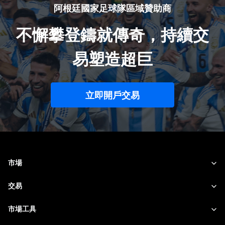
阿根廷國家足球隊區域贊助商
不懈攀登鑄就傳奇，持續交
易塑造超巨
立即開戶交易
市場
外匯
交易
商品
交易平台
市場工具