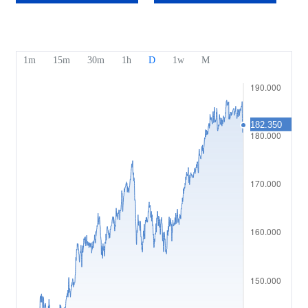
獎項及榮譽
幫助中心
English
情緒指數
媒體中心
常見問題
Bahasa Indonesia
資金安全
Bahasa Melayu
法律文件
繁體中文
Affiliates
한국어
ไทย
Tiếng việt
العربية
简体中文
Español
Português (Brasil)