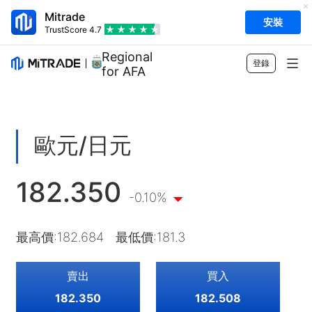
Mitrade
安裝
TrustScore
4.7
Regional Sponsor
登錄
for AFA
市場
外匯
交易
歐元/日元
商品
交易平台
市場工具
182.350
股票
合約細則
即時報價
教育
-0.10%
指數
風險管理
財經日曆
快速入門
公司
最高價
:
182.684
最低價
:
181.3
ETF
收費與費用
即時新聞
Academy
關於Mitrade
客戶支援
賣出
買入
交易觀點
投資慧眼
AFA 贊助商
聯絡我們
ZH
182.350
182.508
交易策略
EBook