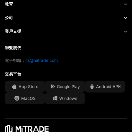
股票
合約細則
即時報價
教育
指數
風險管理
財經日曆
快速入門
公司
ETF
收費與費用
即時新聞
Academy
關於Mitrade
客戶支援
交易觀點
投資慧眼
AFA 贊助商
聯絡我們
聯繫我們
交易策略
EBook
獎項及榮譽
幫助中心
電子郵箱：
cs@mitrade.com
情緒指數
媒體中心
常見問題
交易平台
資金安全
App Store
Google Play
Android APK
法律文件
MacOS
Windows
Affiliates