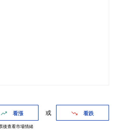
或
看漲
看跌
票後查看市場情緒