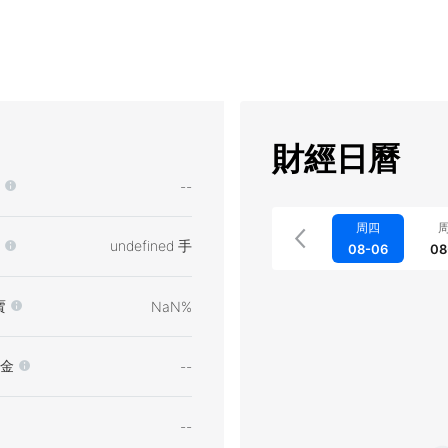
財經日曆
--
周四
undefined 手
08-06
08
賣
NaN%
金
--
--