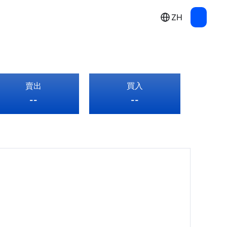
ZH
賣出
買入
--
--