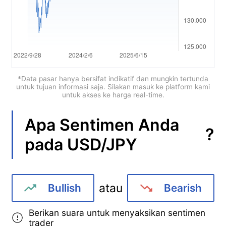
Português
Deutsch
Français
Nederlands
*Data pasar hanya bersifat indikatif dan mungkin tertunda
untuk tujuan informasi saja. Silakan masuk ke platform kami
untuk akses ke harga real-time.
Italiano
Polski
Apa Sentimen Anda
?
pada
USD/JPY
हिन्दी
atau
Bullish
Bearish
Berikan suara untuk menyaksikan sentimen
trader