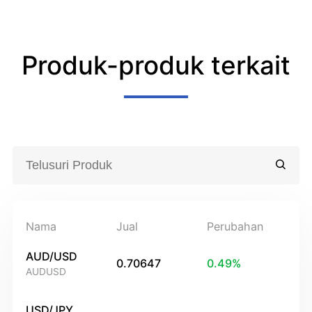
Produk-produk terkait
Nama
Jual
Perubahan
AUD/USD
0.70647
0.49
%
AUDUSD
USD/JPY