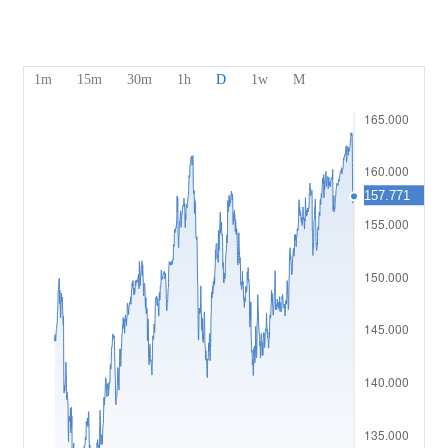
Penghargaan Kami
Pusat Bantuan
English
Sentimen
Pusat Media
FAQ
Bahasa Indonesia
Perlindungan Dana Klien
Bahasa Melayu
Dokumen Hukum
繁體中文
Affiliates
한국어
ไทย
Tiếng việt
العربية
简体中文
Español
Português (Brasil)