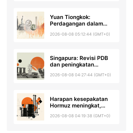
Yuan Tiongkok:
Perdagangan dalam
kisaran bertahan
2026-08-08 05:12:44 (GMT+0)
dengan nada bullish
terhadap Dolar AS – UOB
Singapura: Revisi PDB
dan peningkatan
prakiraan – DBS
2026-08-08 04:27:44 (GMT+0)
Harapan kesepakatan
Hormuz meningkat,
seiring pembicaraan
2026-08-08 04:19:38 (GMT+0)
berlanjut – RTRS, ABC
News