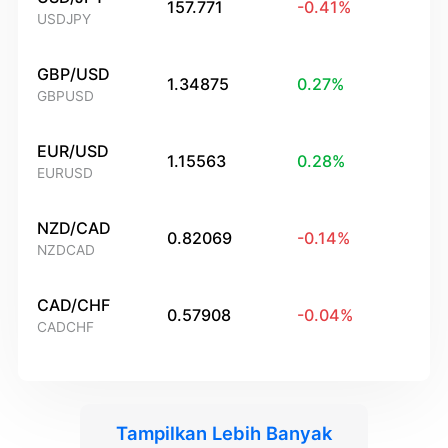
157.771
-0.41
%
USDJPY
GBP/USD
1.34875
0.27
%
GBPUSD
EUR/USD
1.15563
0.28
%
EURUSD
NZD/CAD
0.82069
-0.14
%
NZDCAD
CAD/CHF
0.57908
-0.04
%
CADCHF
Tampilkan Lebih Banyak