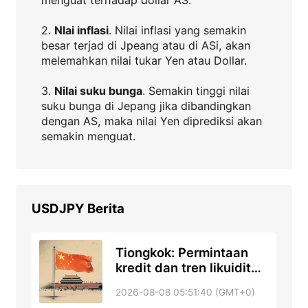
2.
Nlai inflasi
. Nilai inflasi yang semakin
besar terjad di Jpeang atau di ASi, akan
melemahkan nilai tukar Yen atau Dollar.
3.
Nilai suku bunga
. Semakin tinggi nilai
suku bunga di Jepang jika dibandingkan
dengan AS, maka nilai Yen diprediksi akan
semakin menguat.
USDJPY
Berita
Tiongkok: Permintaan
kredit dan tren likuiditas
– DBS
2026-08-08 05:51:40 (GMT+0)