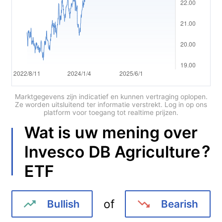
Português
Deutsch
Français
Nederlands
Italiano
Marktgegevens zijn indicatief en kunnen vertraging oplopen.
Ze worden uitsluitend ter informatie verstrekt. Log in op ons
platform voor toegang tot realtime prijzen.
Polski
Wat is uw mening over
हिन्दी
?
Invesco DB Agriculture
ETF
of
Bullish
Bearish