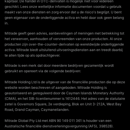
kapitaal. De handel in OTC-derivaten is mogelijk niet voor iedereen
geschikt. Lees onze wettelijke informatie documenten voordat u gebruik
maakt van onze diensten en zorg ervoor dat u de risico's begrijpt. U bent
geen eigenaar van de onderliggende activa en hebt daar ook geen belang
in.
Mitrade geeft geen advies, aanbevelingen of meningen met betrekking tot
het verwerven, aanhouden of vervreemden van onze producten. Al onze
producten zijn over-the-counter-derivaten op wereldwijde onderliggende
activa. Mitrade biedt uitsluitend uitvoeringsdiensten aan en treedt daarbij
te allen tijde op als opdrachtgever.
Mitrade is een merk dat door meerdere bedrijven gezamenlijk wordt
gebruikt en opereert via de volgende bedrijven:
Mitrade Holding Ltd is de uitgever van de financiële producten die op deze
website worden beschreven of aangeboden. Mitrade Holding is
geautoriseerd en gereguleerd door de Cayman Islands Monetary Authority
(CIMA), en het SIB-licentienummer is 1612446. Het adres van de statutaire
zetel is Governors Square, 2e verdieping, Blok en Unit 3-212A, West Bay
Road, Grand Cayman, Caymaneilanden.
Mitrade Global Pty Ltd met ABN 90 149 011 361 is houder van een
Australische financiële dienstverleningsvergunning (AFSL 398528).