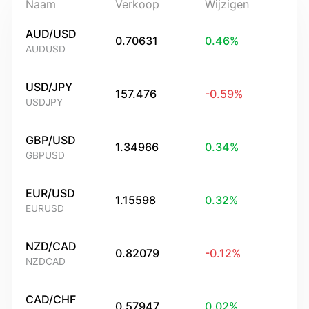
Naam
Verkoop
Wijzigen
AUD/USD
0.70631
0.46
%
AUDUSD
USD/JPY
157.476
-0.59
%
USDJPY
GBP/USD
1.34966
0.34
%
GBPUSD
EUR/USD
1.15598
0.32
%
EURUSD
NZD/CAD
0.82079
-0.12
%
NZDCAD
CAD/CHF
0.57947
0.02
%