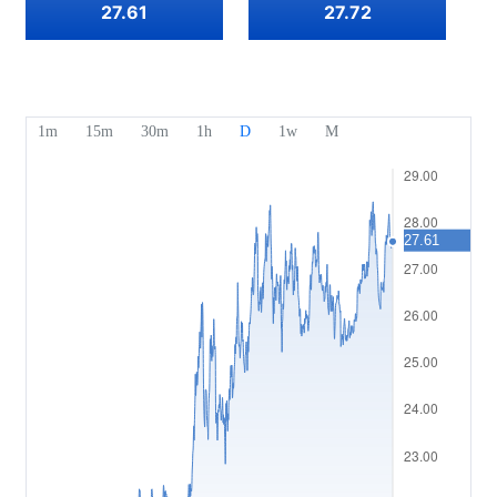
Onze onderscheidingen
Afdeling Help
27.61
27.72
English
Sentiment
Media Centre
Veelgestelde vragen (FAQ)
Bahasa Indonesia
Beveiliging van klantengelden
Bahasa Melayu
Juridische documenten
繁體中文
Affiliates
한국어
ไทย
Tiếng việt
العربية
简体中文
Español
Português (Brasil)