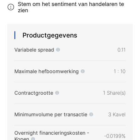
Stem om het sentiment van handelaren te
zien
Productgegevens
Variabele spread
0.11
Maximale hefboomwerking
1 : 10
Contractgrootte
1 Share(s)
Minimumvolume per transactie
3 Kavel
Overnight financieringskosten -
-0.0199%
Kopen