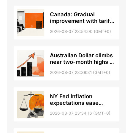
Canada: Gradual
improvement with tariff
risks – RBC
2026-08-07 23:54:00 (GMT+0)
Australian Dollar climbs
near two-month highs as
NFP turns negative
2026-08-07 23:38:31 (GMT+0)
NY Fed inflation
expectations ease
modestly in the short
2026-08-07 23:34:16 (GMT+0)
term