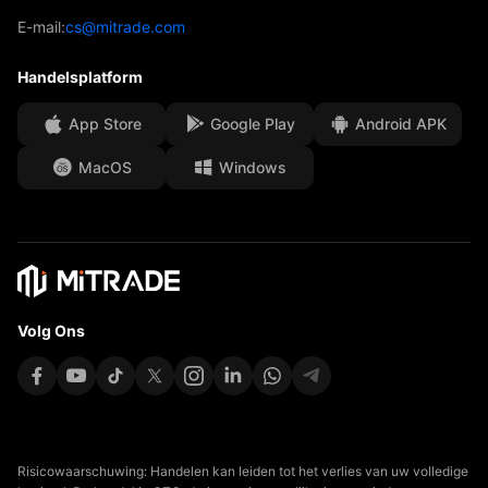
EBook
Onze onderscheidingen
Afdeling Help
E-mail:
cs@mitrade.com
Sentiment
Media Centre
Veelgestelde vragen (FAQ)
Handelsplatform
Beveiliging van klantengelden
App Store
Google Play
Android APK
Juridische documenten
MacOS
Windows
Affiliates
Volg Ons
Risicowaarschuwing: Handelen kan leiden tot het verlies van uw volledige