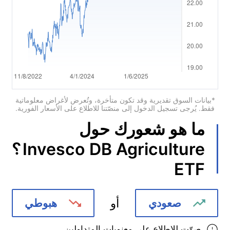
Português
Deutsch
Français
Nederlands
Italiano
*بيانات السوق تقديرية وقد تكون متأخرة، وتُعرض لأغراض معلوماتية
فقط. يُرجى تسجيل الدخول إلى منصّتنا للاطلاع على الأسعار الفورية.
Polski
ما هو شعورك حول
हिन्दी
?
Invesco DB Agriculture
ETF
أو
صعودي
هبوطي
صوّت للاطلاع على معنويات المتداولين