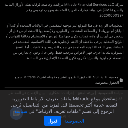
شركة Mitrade Financial Services LLC مرخّصة وخاضعة لرقابة هيئة الأوراق المالية
والسلع (CMA) في دولة الإمارات العربية المتحدة، بموجب ترخيص رقم
20200000397.
المعلومات الواردة في هذا الموقع غير موجهة للمقيمين في الولايات المتحدة أو كندا أو
اليابان أو نيوزيلندا أو المملكة المتحدة، أو الفلبين، ولا يُقصد بها الاستخدام من قبل أي
شخص في أي بلد أو ولاية قضائية يكون فيها هذا التوزيع أو الاستخدام مخالفًا للقوانين أو
اللوائح المحلية. يرجى ملاحظة أن اللغة الإنجليزية هي اللغة الأساسية المعتمدة في
خدماتنا، وهي اللغة القانونية المعتمدة في جميع الشروط والاتفاقيات. أما النسخ
المتوفرة بلغات أخرى، فهي لأغراض مرجعية فقط. وفي حال وجود أي تعارض بين
النسخة الإنجليزية والنسخ الأخرى، تكون النسخة الإنجليزية هي السائدة.
محمية بتقنية SSL. © حقوق الطبع والنشر محفوظة لشركة Mitrade. جميع
الحقوق محفوظة.
سياسة الخصوصية
ورقة المنتج
إجراءات الشكاوى
بيان الإفصاح عن المخاطر
يستخدم موقع Mitrade ملفات تعريف الارتباط الضرورية
اتفاقية العميل
لتقديم خدمة أكثر تخصيصًا لك. لمزيد من التفاصيل، يُرجى
الرجوع إلى قسم "ملفات تعريف الارتباط" في
سياسة
الأعلى
قبول
الخصوصية