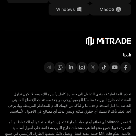
المستندات القانونية
Windows
MacOS
Affiliates
تابعنا
تحذير المخاطر: قد يؤدي التداول إلى خسارة كامل رأس مالك، وقد لا يكون تداول
المشتقات خارج البورصة مناسبًا للجميع. يُرجى مراجعة مستندات الإفصاح القانوني
الخاصة بنا قبل استخدام خدماتنا والتأكد من فهمك التام للمخاطر المرتبطة بها. يرجى
أخذ العلم بأنك لا تمتلك أي حقوق ملكية وليس لديك أي مصالح في الأصول الأساسية.
لا تصدر Mitrade أي نصائح أو توصيات أو آراء تتعلق بشراء منتجاتها أو الاحتفاظ بها أو
التصرف فيها. جميع منتجاتنا هي مشتقات خارج البورصة قائمة على أصول أساسية
عالمية. تقدّم Mitrade خدمة تنفيذ فقط، وتعمل دائمًا بصفتها الطرف الرئيسي في جميع