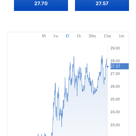
جوائزنا
مركز المساعدة
27.70
27.57
English
المعنويات
مركز الوسائط
الأسئلة الشائعة
Bahasa Indonesia
أمان أموال العملاء
Bahasa Melayu
المستندات القانونية
繁體中文
Affiliates
한국어
ไทย
Tiếng việt
العربية
简体中文
Español
Português (Brasil)