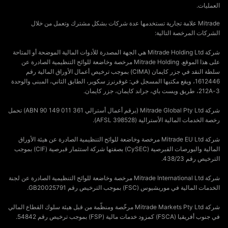
العمليات.
Mitrade علامة تجارية تستخدمها عدة شركات بشكل مشترك وتعمل من خلال
الشركات المرخصة التالية:
شركة Mitrade Holding Ltd هي الجهة المصدرة للأدوات المالية الموضحة أو المتاحة
على هذا الموقع. Mitrade Holding مرخصة وخاضعة للوائح التنظيمية الصادرة عن
سلطة النقد في جزر كايمان (CIMA) بموجب ترخيص أعمال الأوراق المالية رقم
1612446، ويقع مكتبها المسجل في: غوفرنرز سكوير، الطابق الثاني، المبنى والوحدة
3-212A، طريق ويست باي، جراند كايمان، جزر كايمان.
شركة Mitrade Global Pty Ltd (برقم أعمال أسترالي ABN 90 149 011 361) تحمل
رخصة الخدمات المالية الأسترالية (AFSL 398528).
شركة Mitrade EU Ltd مرخصة وخاضعة للوائح التنظيمية الصادرة عن هيئة الأوراق
المالية والبورصات القبرصية (CySEC) بصفتها شركة استثمار قبرصية (CIF) بموجب
الترخيص رقم 438/23.
شركة Mitrade International Ltd مرخصة وخاضعة للوائح التنظيمية الصادرة عن لجنة
الخدمات المالية في موريشيوس (FSC) بموجب الترخيص رقم GB20025791.
شركة Mitrade Markets Pty Ltd مرخّصة ومنظّمة من قبل هيئة سلوك القطاع المالي
في جنوب أفريقيا (FSCA) كمزود خدمات مالية (FSP) بموجب ترخيص رقم 54842.