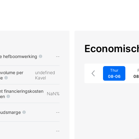
Economisch
e hefboomwerking
--
Thur
F
volume per
undefined
08-06
08
ie
Kavel
t financieringskosten
NaN%
pen
oudsmarge
--
--