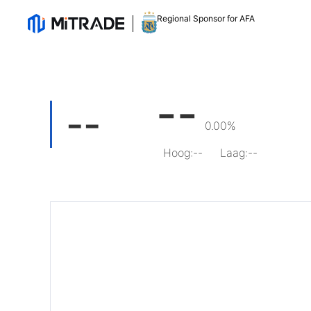
Regional Sponsor for AFA
--
--
0.00%
Hoog
:
--
Laag
:
--