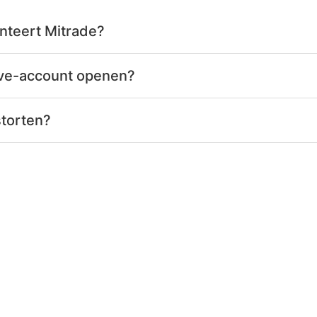
nteert Mitrade?
live-account openen?
storten?