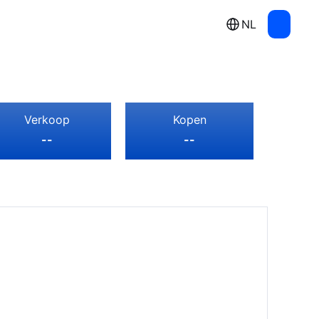
NL
Verkoop
Kopen
--
--