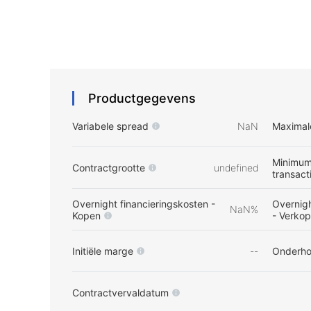
Productgegevens
Variabele spread
NaN
Maximal
Minimum
Contractgrootte
undefined
transact
Overnight financieringskosten -
Overnigh
NaN%
Kopen
- Verko
Initiële marge
--
Onderh
Contractvervaldatum