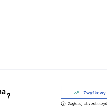
na
Zwyżkowy
?
Zagłosuj, aby zobaczy