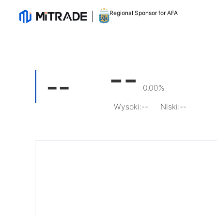
Regional Sponsor for AFA
--
--
0.00%
Wysoki
:
--
Niski
:
--