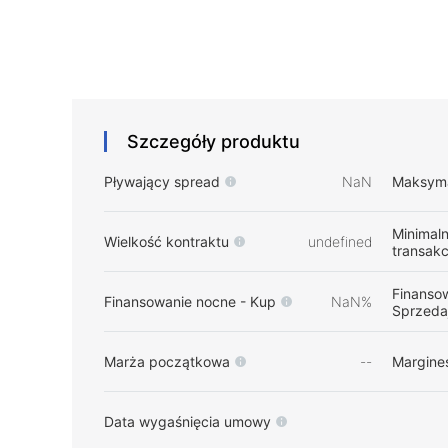
Szczegóły produktu
Pływający spread
NaN
Maksyma
Minimal
Wielkość kontraktu
undefined
transakc
Finanso
Finansowanie nocne - Kup
NaN%
Sprzeda
Marża początkowa
--
Margine
Data wygaśnięcia umowy