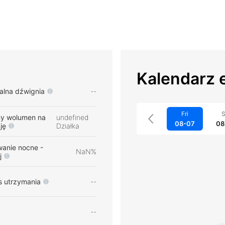
Kalendarz 
lna dźwignia
--
Fri
S
ny wolumen na
undefined
08-07
08
ję
Działka
wanie nocne -
NaN%
j
s utrzymania
--
--