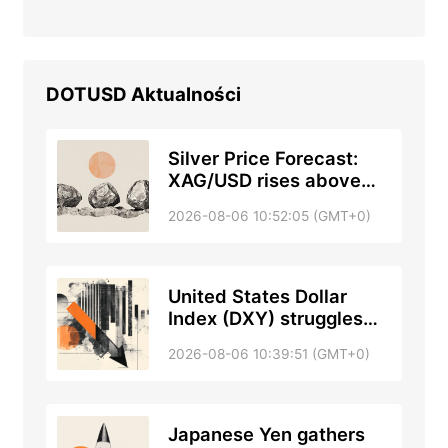
DOTUSD
Aktualności
Silver Price Forecast:
XAG/USD rises above
$62.00 on easing
2026-08-06 10:52:05 (GMT+0)
inflation concerns
United States Dollar
Index (DXY) struggles
near 99.65 and remains
2026-08-06 10:39:51 (GMT+0)
close to multi-week low
Japanese Yen gathers