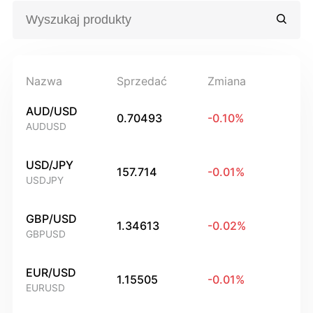
Nazwa
Sprzedać
Zmiana
AUD/USD
0.70493
-0.10
%
AUDUSD
USD/JPY
157.714
-0.01
%
USDJPY
GBP/USD
1.34613
-0.02
%
GBPUSD
EUR/USD
1.15505
-0.01
%
EURUSD