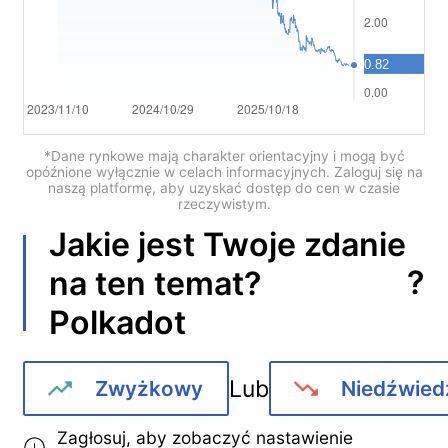
Português
Deutsch
Français
Nederlands
*Dane rynkowe mają charakter orientacyjny i mogą być
opóźnione wyłącznie w celach informacyjnych. Zaloguj się na
naszą platformę, aby uzyskać dostęp do cen w czasie
Italiano
rzeczywistym.
Jakie jest Twoje zdanie
Polski
?
na ten temat?
हिन्दी
Polkadot
Lub
Zwyżkowy
Niedźwied
Zagłosuj, aby zobaczyć nastawienie