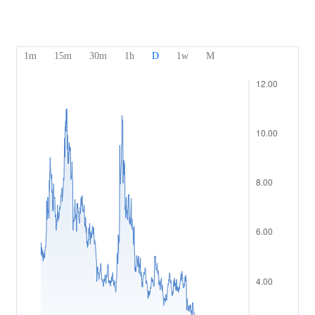
Nasze nagrody
Centrum pomocy
English
Sentyment
Centrum medialne
Często zadawane pytania
Bahasa Indonesia
Bezpieczeństwo środków klientów
Bahasa Melayu
Dokumenty prawne
繁體中文
Affiliates
한국어
ไทย
Tiếng việt
العربية
简体中文
Español
Português (Brasil)