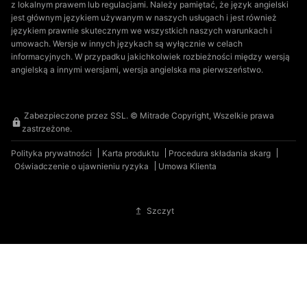
z lokalnym prawem lub regulacjami. Należy pamiętać, że język angielski
jest głównym językiem używanym w naszych usługach i jest również
językiem prawnie skutecznym we wszystkich naszych warunkach i
umowach. Wersje w innych językach są wyłącznie w celach
informacyjnych. W przypadku jakichkolwiek rozbieżności między wersją
angielską a innymi wersjami, wersja angielska ma pierwszeństwo.
Zabezpieczone przez SSL. © Mitrade Copyright, Wszelkie prawa
zastrzeżone.
Polityka prywatności
Karta produktu
Procedura składania skarg
Oświadczenie o ujawnieniu ryzyka
Umowa Klienta
Szczyt