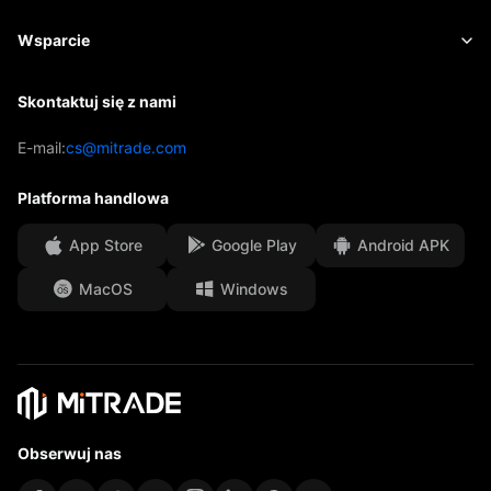
ETF-y
Opłaty i koszty
Aktualności
Academy
O firmie Mitrade
Wsparcie
Prognoza
Wnioski
Sponsoring AFA
Skontaktuj się z nami
Skontaktuj się z nami
Analiza handlowa
EBook
Nasze nagrody
Centrum pomocy
E-mail:
cs@mitrade.com
Sentyment
Centrum medialne
Często zadawane pytania
Platforma handlowa
Bezpieczeństwo środków klientów
App Store
Google Play
Android APK
Dokumenty prawne
MacOS
Windows
Affiliates
Obserwuj nas