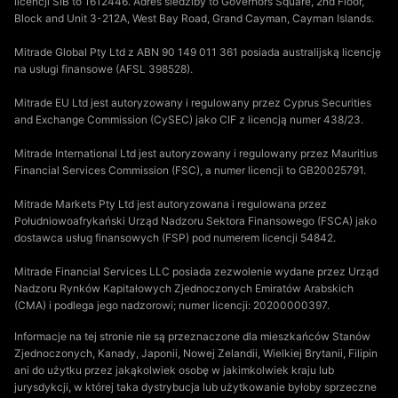
licencji SIB to 1612446. Adres siedziby to Governors Square, 2nd Floor,
Block and Unit 3-212A, West Bay Road, Grand Cayman, Cayman Islands.
Mitrade Global Pty Ltd z ABN 90 149 011 361 posiada australijską licencję
na usługi finansowe (AFSL 398528).
Mitrade EU Ltd jest autoryzowany i regulowany przez Cyprus Securities
and Exchange Commission (CySEC) jako CIF z licencją numer 438/23.
Mitrade International Ltd jest autoryzowany i regulowany przez Mauritius
Financial Services Commission (FSC), a numer licencji to GB20025791.
Mitrade Markets Pty Ltd jest autoryzowana i regulowana przez
Południowoafrykański Urząd Nadzoru Sektora Finansowego (FSCA) jako
dostawca usług finansowych (FSP) pod numerem licencji 54842.
Mitrade Financial Services LLC posiada zezwolenie wydane przez Urząd
Nadzoru Rynków Kapitałowych Zjednoczonych Emiratów Arabskich
(CMA) i podlega jego nadzorowi; numer licencji: 20200000397.
Informacje na tej stronie nie są przeznaczone dla mieszkańców Stanów
Zjednoczonych, Kanady, Japonii, Nowej Zelandii, Wielkiej Brytanii, Filipin
ani do użytku przez jakąkolwiek osobę w jakimkolwiek kraju lub
jurysdykcji, w której taka dystrybucja lub użytkowanie byłoby sprzeczne