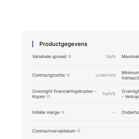
Productgegevens
Variabele spread
NaN
Maximal
Minimum
Contractgrootte
undefined
transact
Overnight financieringskosten -
Overnigh
NaN%
Kopen
- Verko
Initiële marge
--
Onderh
Contractvervaldatum