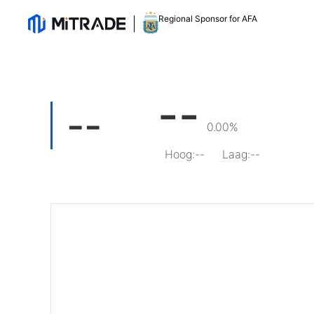
Regional Sponsor for AFA
--
--
0.00%
Hoog
:
--
Laag
:
--