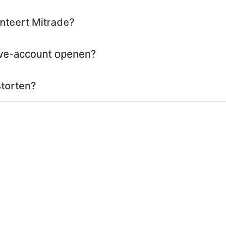
nteert Mitrade?
live-account openen?
storten?