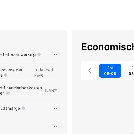
Economisch
e hefboomwerking
--
Sat
S
volume per
undefined
08-08
08
ie
Kavel
t financieringskosten
NaN%
pen
oudsmarge
--
--