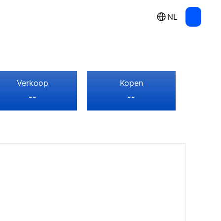
NL
Verkoop
Kopen
--
--