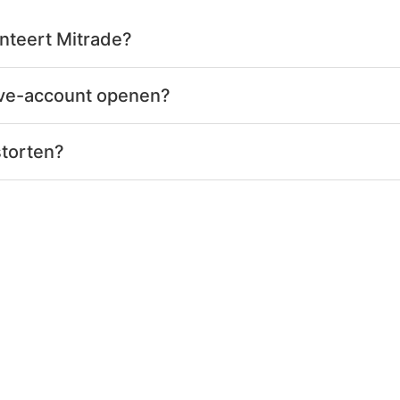
nteert Mitrade?
live-account openen?
storten?