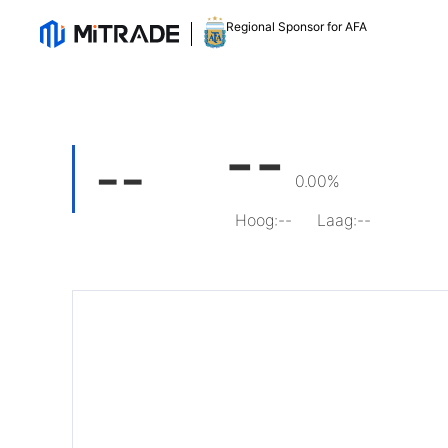
Regional Sponsor for AFA
--
--
0.00%
Hoog
:
--
Laag
:
--