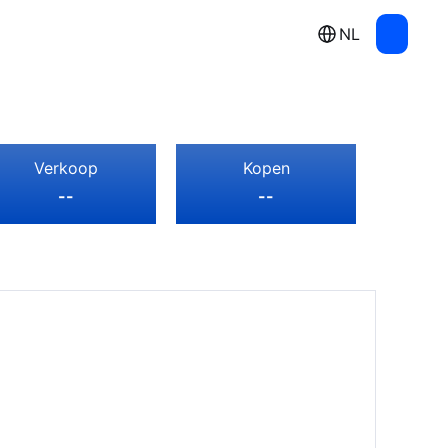
NL
Verkoop
Kopen
--
--