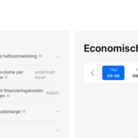
Economisch
e hefboomwerking
--
Thur
F
volume per
undefined
08-06
08
ie
Kavel
t financieringskosten
NaN%
pen
oudsmarge
--
--