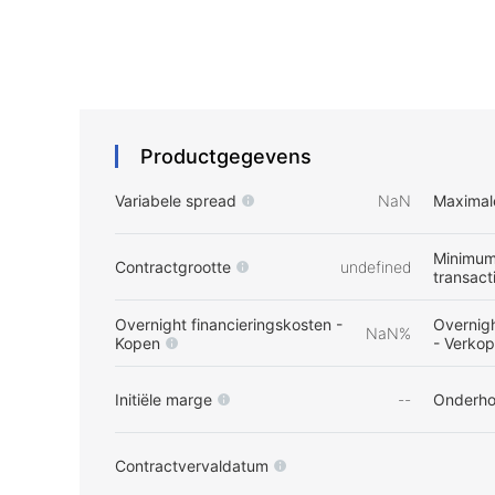
Productgegevens
Variabele spread
NaN
Maximal
Minimum
Contractgrootte
undefined
transact
Overnight financieringskosten -
Overnigh
NaN%
Kopen
- Verko
Initiële marge
--
Onderh
Contractvervaldatum